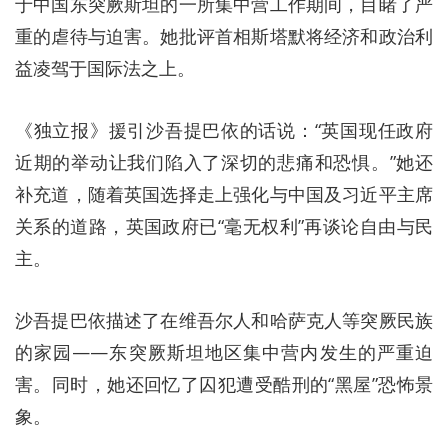
于中国东突厥斯坦的一所集中营工作期间，目睹了严
重的虐待与迫害。她批评首相斯塔默将经济和政治利
益凌驾于国际法之上。
《独立报》援引沙吾提巴依的话说：“英国现任政府
近期的举动让我们陷入了深切的悲痛和恐惧。”她还
补充道，随着英国选择走上强化与中国及习近平主席
关系的道路，英国政府已“毫无权利”再谈论自由与民
主。
沙吾提巴依描述了在维吾尔人和哈萨克人等突厥民族
的家园——东突厥斯坦地区集中营内发生的严重迫
害。同时，她还回忆了囚犯遭受酷刑的“黑屋”恐怖景
象。