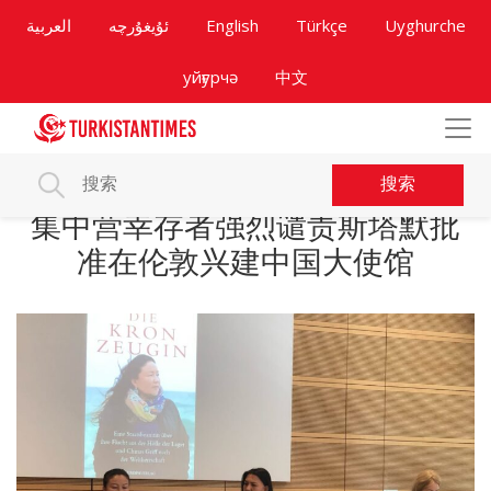
العربية
ئۇيغۇرچە
English
Türkçe
Uyghurche
уйғурчә
中文
搜索
集中营幸存者强烈谴责斯塔默批
准在伦敦兴建中国大使馆