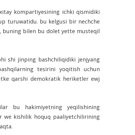
 xitay kompartiyesining ichki qismidiki
up turuwatidu. bu kelgusi bir nechche
, buning bilen bu dolet yette musteqil
i shi jinping bashchiliqidiki jenjyang
shqilarning tesirini yoqitish uchun
etke qarshi demokratik heriketler ewj
ilar bu hakimiyetning yeqilishining
r we kishilik hoquq paaliyetchilirining
aqta.