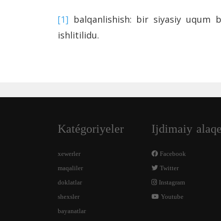
[1]
balqanlishish: bir siyasiy uqum b
ishlitilidu.
Katégoriyeler
Ijdimaiy alaq
xewerler
Facebook
maqaliler
Twitter
doklatlar
Instagram
shexsler
Youtube
bayanatlar