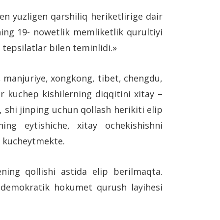
en yuzligen qarshiliq heriketlirige dair
ening 19- nowetlik memliketlik qurultiyi
tepsilatlar bilen teminlidi.»
ng, manjuriye, xongkong, tibet, chengdu,
r kuchep kishilerning diqqitini xitay –
shi jinping uchun qollash herikiti elip
ng eytishiche, xitay ochekishishni
ni kucheytmekte.
ing qollishi astida elip berilmaqta.
ir demokratik hokumet qurush layihesi