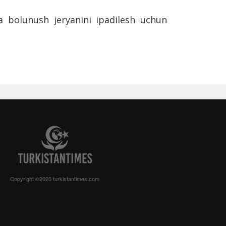
a bolunush jeryanini ipadilesh uchun
Copyright ©2020 turkistantimes.com