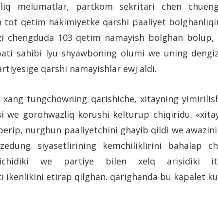
sanliq melumatlar, partkom sekritari chen chuen
 tot qetim hakimiyetke qarshi paaliyet bolghanliqi
zi chengduda 103 qetim namayish bolghan bolup, k
pati sahibi lyu shyawboning olumi we uning dengiz
iyesige qarshi namayishlar ewj aldi.
xang tungchowning qarishiche, xitayning yimirilis
i we gorohwazliq korushi kelturup chiqiridu. «xita
 berip, nurghun paaliyetchini ghayib qildi we awazini
edung siyasetlirining kemchiliklirini bahalap 
 ichidiki we partiye bilen xelq arisidiki it
 ikenlikini etirap qilghan. qarighanda bu kapalet ku