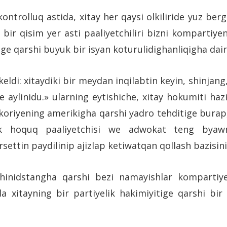
ntrolluq astida, xitay her qaysi olkiliride yuz berg
, bir qisim yer asti paaliyetchiliri bizni kompartiy
ige qarshi buyuk bir isyan koturulidighanliqigha dair 
keldi: xitaydiki bir meydan inqilabtin keyin, shinja
aylinidu.» ularning eytishiche, xitay hokumiti hazi
koriyening amerikigha qarshi yadro tehditige burap, 
lik hoquq paaliyetchisi we adwokat teng byawni
settin paydilinip ajizlap ketiwatqan qollash bazisi
 hinidstangha qarshi bezi namayishlar kompartiyen
lda xitayning bir partiyelik hakimiyitige qarshi b