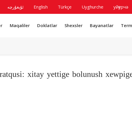
ئۇيغۇرچە
English
Türkçe
Uyghurche
уйғурчә
r
Maqaliler
Doklatlar
Shexsler
Bayanatlar
Term
aratqusi: xitay yettige bolunush xewpig