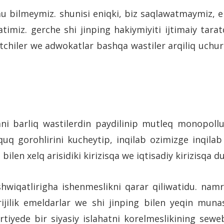
u bilmeymiz. shunisi eniqki, biz saqlawatmaymiz, eki
atimiz. gerche shi jinping hakiymiyiti ijtimaiy tar
etchiler we adwokatlar bashqa wastiler arqiliq uchu
ani barliq wastilerdin paydilinip mutleq monopollu
oquq gorohlirini kucheytip, inqilab ozimizge inqilab 
bilen xelq arisidiki kirizisqa we iqtisadiy kirizisqa 
hwiqatlirigha ishenmeslikni qarar qiliwatidu. namr
ijilik emeldarlar we shi jinping bilen yeqin munas
tiyede bir siyasiy islahatni korelmeslikining seweb