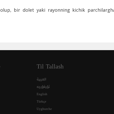
olup, bir dolet yaki rayonning kichik parchilargh
e
Til Tallash
العربية
ئۇيغۇرچە
English
Türkçe
Uyghurche