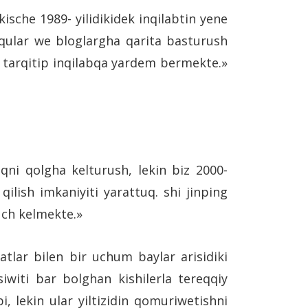
sche 1989- yilidikidek inqilabtin yene
atqular we bloglargha qarita basturush
r tarqitip inqilabqa yardem bermekte.»
qni qolgha kelturush, lekin biz 2000-
qilish imkaniyiti yarattuq. shi jinping
duch kelmekte.»
atlar bilen bir uchum baylar arisidiki
iwiti bar bolghan kishilerla tereqqiy
i, lekin ular yiltizidin qomuriwetishni