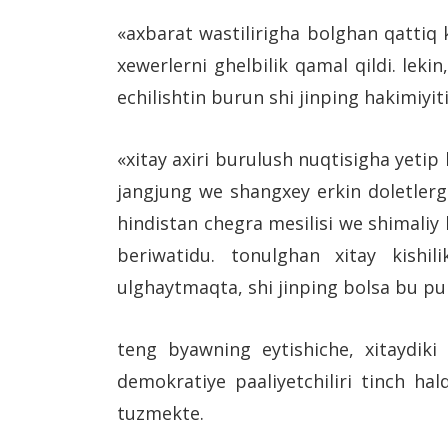
«axbarat wastilirigha bolghan qattiq ko
xewerlerni ghelbilik qamal qildi. lekin
echilishtin burun shi jinping hakimiyit
«xitay axiri burulush nuqtisigha yetip 
jangjung we shangxey erkin doletlerge 
hindistan chegra mesilisi we shimaliy 
beriwatidu. tonulghan xitay kishi
ulghaytmaqta, shi jinping bolsa bu pur
teng byawning eytishiche, xitaydiki
demokratiye paaliyetchiliri tinch ha
tuzmekte.