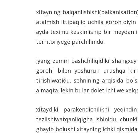
xitayning balqanlishishi(balkanisation
atalmish ittipaqliq uchila goroh qiy
ayda teximu keskinliship bir meydan i
territoriyege parchilinidu.
jyang zemin bashchiliqidiki shangxey 
gorohi bilen yoshurun urushqa kiri
tirishiwatidu. sehnining arqisida bo
almaqta. lekin bular dolet ichi we xel
xitaydiki parakendichilikni yeqind
tezlishiwatqanliqigha ishinidu. chunki
ghayib bolushi xitayning ichki qismid