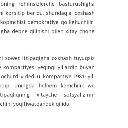
goning rehimsizlerche basturushigha
ni korsitip beridu. shundaqla, oxshash
opinchisi demokratiye qollighuchiliri
gha depne qilinishi bilen xitay chong
hi sowet ittipaqigha oxshash tuyuqsiz
y kompartiyesi yeqinqi yillardin buyan
 ochurdi.» dedi u. kompartiye 1981- yili
chiqip, uningda helhem kemchilik we
tipaqliqning xitayche sotsyalizmni
chini yoqitiwatqandek qilidu.