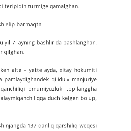
iti teripidin turmige qamalghan.
sh elip barmaqta.
 yil 7- ayning bashlirida bashlanghan.
r qilghan.
ken alte – yette ayda, xitay hokumiti
a partlaydighandek qilidu.» manjuriye
qanchiliqi omumiyuzluk topilanggha
qalaymiqanchiliqqa duch kelgen bolup,
shinjangda 137 qanliq qarshiliq weqesi