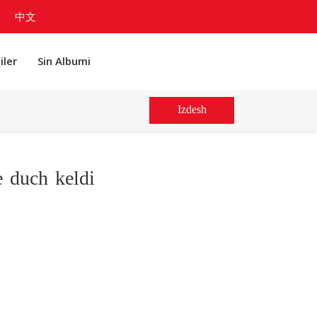
中文
iler
Sin Albumi
Izdesh
e duch keldi