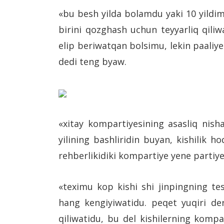
«bu besh yilda bolamdu yaki 10 yildim
birini qozghash uchun teyyarliq qiliw
elip beriwatqan bolsimu, lekin paaliy
dedi teng byaw.
«xitay kompartiyesining asasliq nish
yilining bashliridin buyan, kishilik h
rehberlikidiki kompartiye yene partiye 
«teximu kop kishi shi jinpingning tes
hang kengiyiwatidu. peqet yuqiri der
qiliwatidu, bu del kishilerning kompar