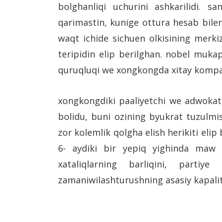
bolghanliqi uchurini ashkarilidi. 
qarimastin, kunige ottura hesab bilen
waqt ichide sichuen olkisining merki
teripidin elip berilghan. nobel muka
quruqluqi we xongkongda xitay kompart
xongkongdiki paaliyetchi we adwokat 
bolidu, buni ozining byukrat tuzulmis
zor kolemlik qolgha elish herikiti elip
6- aydiki bir yepiq yighinda maw z
xataliqlarning barliqini, partiye
zamaniwilashturushning asasiy kapaliti