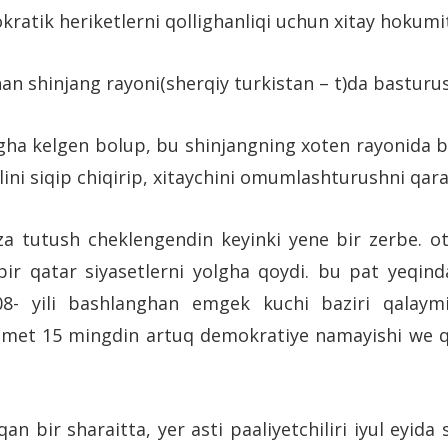
okratik heriketlerni qollighanliqi uchun xitay hokum
han shinjang rayoni(sherqiy turkistan – t)da basturu
lgha kelgen bolup, bu shinjangning xoten rayonida bu
ini siqip chiqirip, xitaychini omumlashturushni qara
za tutush cheklengendin keyinki yene bir zerbe. ot
ir qatar siyasetlerni yolgha qoydi. bu pat yeqind
08- yili bashlanghan emgek kuchi baziri qalaymi
kumet 15 mingdin artuq demokratiye namayishi we 
 bir sharaitta, yer asti paaliyetchiliri iyul eyida 