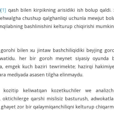
)
[1]
qash bilen kirpikning arisidiki ish bolup qaldi.
in ehwalgha chushup qalghanliqi uchunla mewjut bol
nqilabning bashlinishini kelturup chiqirishi mumkin
gorohi bilen xu jintaw bashchiliqidiki beyjing goroh
watidu. her bir goroh meynet siyasiy oyunda ba
lsa, emgek kuch baziri tewrimekte; hazirqi hakimiy
qara mediyada asasen tilgha elinmaydu.
in kozitip keliwatqan kozetkuchiler we analizch
, oktichilerge qarshi mislisiz basturush, adwokatla
a ghayet zor bir qalaymiqanchiliqni kelturup chiqarm