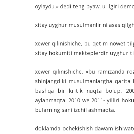
oylaydu.» dedi teng byaw. u ilgiri dem
xitay uyghur musulmanlirini asas qilg
xewer qilinishiche, bu qetim nowet ti
xitay hokumiti mekteplerdin uyghur til
xewer qilinishiche, «bu ramizanda ro
shinjangdiki musulmanlargha qarita b
bashqa bir kritik nuqta bolup, 20
aylanmaqta. 2010 we 2011- yilliri ho
bularning sani izchil ashmaqta.
doklamda ochekishish dawamlishiwatqan