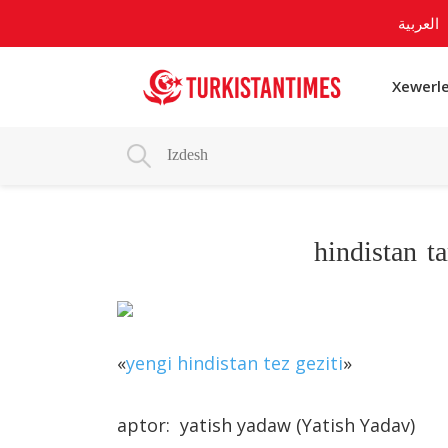
العربية
Xewerle
hindistan t
«
yengi hindistan tez geziti
»
aptor: yatish yadaw (Yatish Yadav)