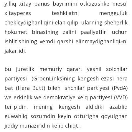
yilliq xitay panus bayrimini otkuzushke mesul
xitayperes teshkilatni mengguluk
chekleydighanliqini elan qilip, ularning sheherlik
hokumet binasining zalini paaliyetliri uchun
ishlitishining «emdi qarshi elinmaydighanliqi»ni
jakarlidi.
bu juretlik memuriy qarar, yeshil solchilar
partiyesi (GroenLinks)ning kengesh ezasi hera
bat (Hera Butt) bilen ishchilar partiyesi (PvdA)
we erkinlik we demokratiye xelq partiyesi (VVD)
teripidin, mening kengesh aldidiki azabliq
guwahliq sozumdin keyin otturigha qoyulghan
jiddiy munaziridin kelip chiqti.