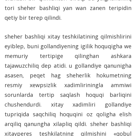
tori sheher bashliqi yan wan zanen teripidin
qetiy bir terep qilindi.
sheher bashliqi xitay teshkilatining qilmishlirini
eyiblep, buni gollandiyening igilik hoquqigha we
memuriy tertipige qilinghan ashkara
tajawuzchiliq dep atidi. u gollandiye qanunigha
asasen, peqet hag sheherlik hokumetning
resmiy xewpsizlik xadimliriningla ammiwi
sorunlarda tertip saqlash hoquqi barliqini
chushendurdi. xitay xadimliri gollandiye
tupriqida saqchiliq hoquqini oz qoligha elish
arqiliq qanungha xilapliq qildi. sheher bashliqi
xitayperes teshkilatning qilmishini «qobul