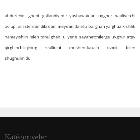
abdurehim gheni gollandiyede yashawatqan uyghur paaliyetchi
bolup, amisterdamdiki dam meydanida elip barghan yalghuz kishilik
namayishliri bilen tonulghan. u yene sayahetchilerge uyghur irqiy
qirghinchiliqining realliqini chushendurush xizmiti bilen
shughullinidu.
Katégoriyeler