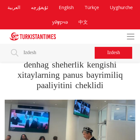
العربية
ئۇيغۇرچە
English
Türkçe
Uyghurche
уйғурчә
中文
Izdesh
denhag sheherlik kengishi
xitaylarning panus bayrimiliq
paaliyitini cheklidi