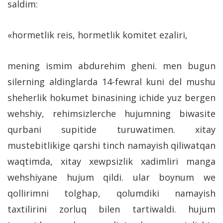
saldim:
«hormetlik reis, hormetlik komitet ezaliri,
mening ismim abdurehim gheni. men bugun
silerning aldinglarda 14-fewral kuni del mushu
sheherlik hokumet binasining ichide yuz bergen
wehshiy, rehimsizlerche hujumning biwasite
qurbani supitide turuwatimen. xitay
mustebitlikige qarshi tinch namayish qiliwatqan
waqtimda, xitay xewpsizlik xadimliri manga
wehshiyane hujum qildi. ular boynum we
qollirimni tolghap, qolumdiki namayish
taxtilirini zorluq bilen tartiwaldi. hujum