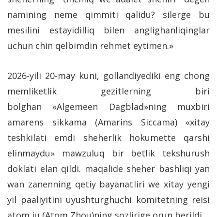
namining neme qimmiti qalidu? silerge bu
mesilini estayidilliq bilen anglighanliqinglar
uchun chin qelbimdin rehmet eytimen.»
2026-yili 20-may kuni, gollandiyediki eng chong
memliketlik gezitlerning biri
bolghan «Algemeen Dagblad»ning muxbiri
amarens sikkama (Amarins Siccama) «xitay
teshkilati emdi sheherlik hokumette qarshi
elinmaydu» mawzuluq bir betlik tekshurush
doklati elan qildi. maqalide sheher bashliqi yan
wan zanenning qetiy bayanatliri we xitay yengi
yil paaliyitini uyushturghuchi komitetning reisi
atom ju (Atom Zhou)ning sozlirige orun berildi.