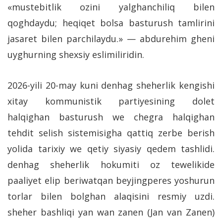
«mustebitlik ozini yalghanchiliq bilen
qoghdaydu; heqiqet bolsa basturush tamlirini
jasaret bilen parchilaydu.» — abdurehim gheni
uyghurning shexsiy eslimiliridin.
2026-yili 20-may kuni denhag sheherlik kengishi
xitay kommunistik partiyesining dolet
halqighan basturush we chegra halqighan
tehdit selish sistemisigha qattiq zerbe berish
yolida tarixiy we qetiy siyasiy qedem tashlidi.
denhag sheherlik hokumiti oz tewelikide
paaliyet elip beriwatqan beyjingperes yoshurun
torlar bilen bolghan alaqisini resmiy uzdi.
sheher bashliqi yan wan zanen (Jan van Zanen)