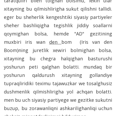
taratquliri bilen tolghan bolsimu, lekin ular
xitayning bu qilmishlirigha sukut qilishni tallidi.
eger bu sheherlik kengeshtiki siyasiy partiyeler
sheher bashliqigha tegishlik jiddiy soallarni
qoymighan bolsa, hemde "AD" gezitining
muxbiri iris wan
d
e
n
bom (Iris van den
Boom)ning juretlik xewiri bolmighan bolsa,
xitayning bu chegra halqighan basturushi
yoshurun peti qalghan bolatti. mundaq bir
yoshurun qaldurush xitayning gollandiye
tupraqliridiki teximu tajawuzkar we tosalghusiz
dushmenlik qilmishlirigha yol achqan bolatti.
men bu uch siyasiy partiyege we gezitke sukutni
buzup, bu zorawanliqni ashkarilighanliqi uchun