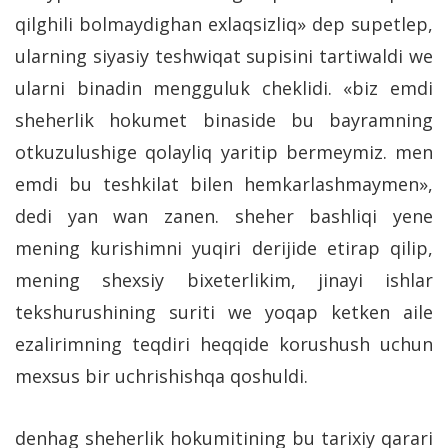
qilghili bolmaydighan exlaqsizliq» dep supetlep,
ularning siyasiy teshwiqat supisini tartiwaldi we
ularni binadin mengguluk cheklidi. «biz emdi
sheherlik hokumet binaside bu bayramning
otkuzulushige qolayliq yaritip bermeymiz. men
emdi bu teshkilat bilen hemkarlashmaymen»,
dedi yan wan zanen. sheher bashliqi yene
mening kurishimni yuqiri derijide etirap qilip,
mening shexsiy bixeterlikim, jinayi ishlar
tekshurushining suriti we yoqap ketken aile
ezalirimning teqdiri heqqide korushush uchun
mexsus bir uchrishishqa qoshuldi.
denhag sheherlik hokumitining bu tarixiy qarari