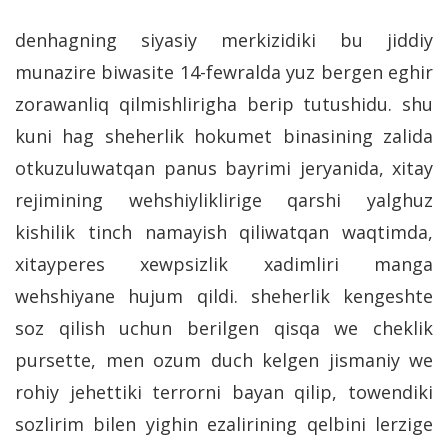
denhagning siyasiy merkizidiki bu jiddiy
munazire biwasite 14-fewralda yuz bergen eghir
zorawanliq qilmishlirigha berip tutushidu. shu
kuni hag sheherlik hokumet binasining zalida
otkuzuluwatqan panus bayrimi jeryanida, xitay
rejimining wehshiyliklirige qarshi yalghuz
kishilik tinch namayish qiliwatqan waqtimda,
xitayperes xewpsizlik xadimliri manga
wehshiyane hujum qildi. sheherlik kengeshte
soz qilish uchun berilgen qisqa we cheklik
pursette, men ozum duch kelgen jismaniy we
rohiy jehettiki terrorni bayan qilip, towendiki
sozlirim bilen yighin ezalirining qelbini lerzige