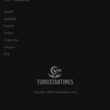
العربية
ئۇيغۇرچە
English
Türkçe
Uyghurche
уйғурчә
中文
Copyright ©2020 turkistantimes.com