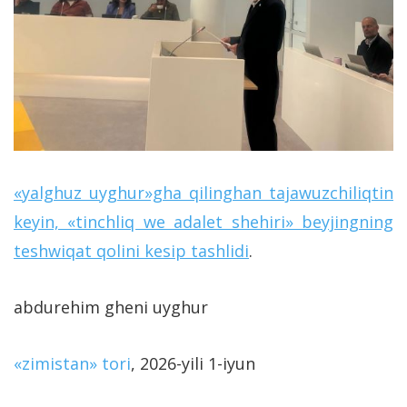
«
yalghuz uyghur»gha qilinghan tajawuzchiliqtin
keyin, «tinchliq we adalet shehiri» beyjingning
teshwiqat qolini kesip tashlidi
.
abdurehim gheni uyghur
«zimistan» tori
, 2026-yili 1-iyun