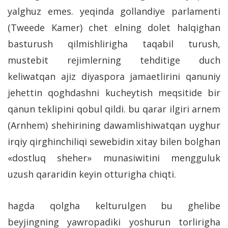
yalghuz emes. yeqinda gollandiye parlamenti
(Tweede Kamer) chet elning dolet halqighan
basturush qilmishlirigha taqabil turush,
mustebit rejimlerning tehditige duch
keliwatqan ajiz diyaspora jamaetlirini qanuniy
jehettin qoghdashni kucheytish meqsitide bir
qanun teklipini qobul qildi. bu qarar ilgiri arnem
(Arnhem) shehirining dawamlishiwatqan uyghur
irqiy qirghinchiliqi sewebidin xitay bilen bolghan
«dostluq sheher» munasiwitini mengguluk
uzush qararidin keyin otturigha chiqti.
hagda qolgha kelturulgen bu ghelibe
beyjingning yawropadiki yoshurun torlirigha