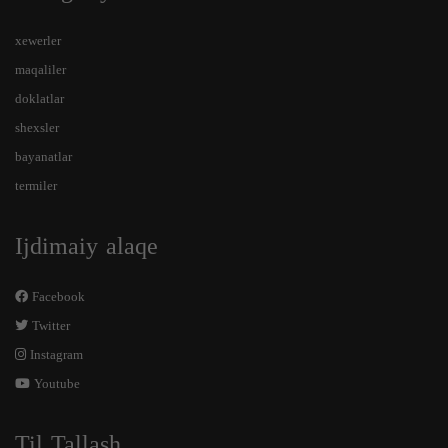
xewerler
maqaliler
doklatlar
shexsler
bayanatlar
termiler
Ijdimaiy alaqe
Facebook
Twitter
Instagram
Youtube
Til Tallash