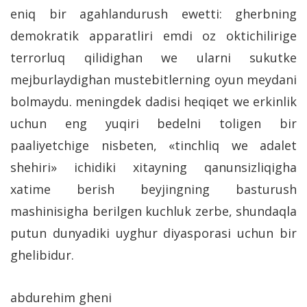
eniq bir agahlandurush ewetti: gherbning
demokratik apparatliri emdi oz oktichilirige
terrorluq qilidighan we ularni sukutke
mejburlaydighan mustebitlerning oyun meydani
bolmaydu. meningdek dadisi heqiqet we erkinlik
uchun eng yuqiri bedelni toligen bir
paaliyetchige nisbeten, «tinchliq we adalet
shehiri» ichidiki xitayning qanunsizliqigha
xatime berish beyjingning basturush
mashinisigha berilgen kuchluk zerbe, shundaqla
putun dunyadiki uyghur diyasporasi uchun bir
ghelibidur.
abdurehim gheni