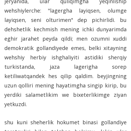
jeryanida, ular quliqimgha yeqinliship
wehshiylerche: "lagergha layiqsen, olumge
layiqsen, seni olturimen" dep pichirlidi. bu
dehshetlik kechmish mening ichki dunyarimda
eghir jarahet peyda qildi; men ozumni xuddi
demokratik gollandiyede emes, belki xitayning
wehshiy herbiy ishghaliyiti astidiki sherqiy
turkistanda, jaza lagerigha sorep
ketiliwatqandek hes qilip qaldim. beyjingning
uzun qolliri mening hayatimgha singip kirip, bu
yerdiki salametlikim we bixeterlikimge ziyan
yetkuzdi.
shu kuni sheherlik hokumet binasi gollandiye