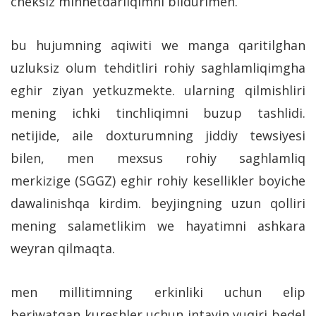
cheksiz minnetdarliqimni bildurimen.
bu hujumning aqiwiti we manga qaritilghan
uzluksiz olum tehditliri rohiy saghlamliqimgha
eghir ziyan yetkuzmekte. ularning qilmishliri
mening ichki tinchliqimni buzup tashlidi.
netijide, aile doxturumning jiddiy tewsiyesi
bilen, men mexsus rohiy saghlamliq
merkizige (SGGZ) eghir rohiy kesellikler boyiche
dawalinishqa kirdim. beyjingning uzun qolliri
mening salametlikim we hayatimni ashkara
weyran qilmaqta.
men millitimning erkinliki uchun elip
beriwatqan kureshler uchun intayin yuqiri bedel