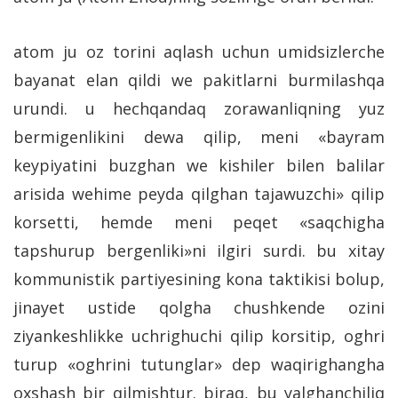
atom ju oz torini aqlash uchun umidsizlerche
bayanat elan qildi we pakitlarni burmilashqa
urundi. u hechqandaq zorawanliqning yuz
bermigenlikini dewa qilip, meni «bayram
keypiyatini buzghan we kishiler bilen balilar
arisida wehime peyda qilghan tajawuzchi» qilip
korsetti, hemde meni peqet «saqchigha
tapshurup bergenliki»ni ilgiri surdi. bu xitay
kommunistik partiyesining kona taktikisi bolup,
jinayet ustide qolgha chushkende ozini
ziyankeshlikke uchrighuchi qilip korsitip, oghri
turup «oghrini tutunglar» dep waqirighangha
oxshash bir qilmishtur. biraq, bu yalghanchiliq