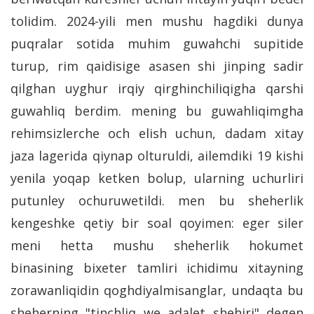
tolidim. 2024-yili men mushu hagdiki dunya
puqralar sotida muhim guwahchi supitide
turup, rim qaidisige asasen shi jinping sadir
qilghan uyghur irqiy qirghinchiliqigha qarshi
guwahliq berdim. mening bu guwahliqimgha
rehimsizlerche och elish uchun, dadam xitay
jaza lagerida qiynap olturuldi, ailemdiki 19 kishi
yenila yoqap ketken bolup, ularning uchurliri
putunley ochuruwetildi. men bu sheherlik
kengeshke qetiy bir soal qoyimen: eger siler
meni hetta mushu sheherlik hokumet
binasining bixeter tamliri ichidimu xitayning
zorawanliqidin qoghdiyalmisanglar, undaqta bu
sheherning "tinchliq we adalet shehiri" degen