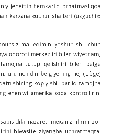
nuniy jehettin hemkarliq ornatmasliqqa
an karxana «uchur shalteri (uzguchi)»
 qanunsiz mal eqimini yoshurush uchun
hya oboroti merkezliri bilen wiyetnam,
tamoJna tutup qelishliri bilen belge
en, urumchidin belgiyening lieJ (Liège)
atnishining kopiyishi, barliq tamoJna
ing eneniwi amerika soda kontrollirini
sapisidiki nazaret mexanizmlirini zor
lirini biwasite ziyangha uchratmaqta.