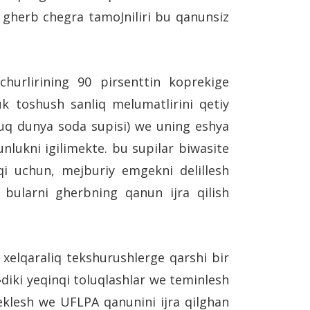
we gherb chegra tamoJniliri bu qanunsiz
uchurlirining 90 pirsenttin koprekige
k toshush sanliq melumatlirini qetiy
luq dunya soda supisi) we uning eshya
lukni igilimekte. bu supilar biwasite
iqi uchun, mejburiy emgekni delillesh
 bularni gherbning qanun ijra qilish
 xelqaraliq tekshurushlerge qarshi bir
»diki yeqinqi toluqlashlar we teminlesh
cheklesh we UFLPA qanunini ijra qilghan