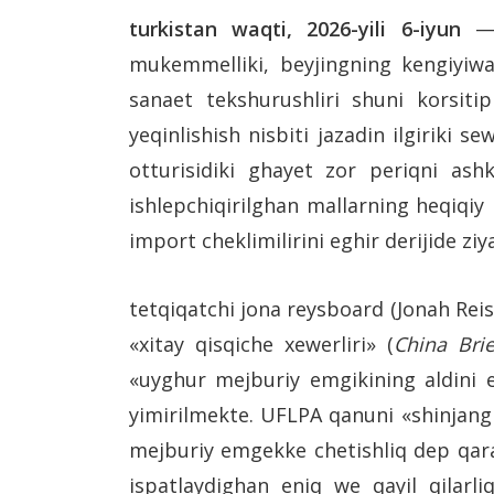
turkistan waqti, 2026-yili 6-iyun
— d
mukemmelliki, beyjingning kengiyiwat
sanaet tekshurushliri shuni korsiti
yeqinlishish nisbiti jazadin ilgiriki s
otturisidiki ghayet zor periqni ash
ishlepchiqirilghan mallarning heqiqi
import cheklimilirini eghir derijide z
tetqiqatchi jona reysboard (Jonah Rei
«xitay qisqiche xewerliri» (
China Brie
«uyghur mejburiy emgikining aldini el
yimirilmekte. UFLPA qanuni «shinjang
mejburiy emgekke chetishliq dep qara
ispatlaydighan eniq we qayil qilarli