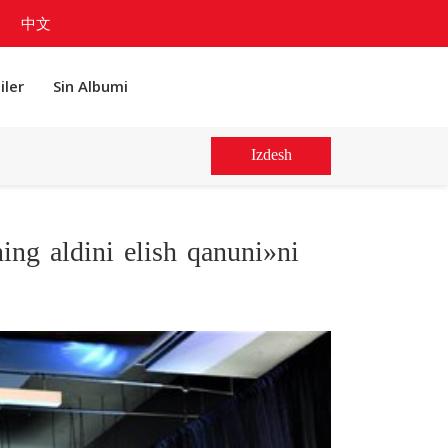
中文
iler
Sin Albumi
Izdesh
ing aldini elish qanuni»ni