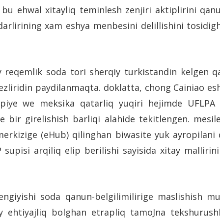
 bu ehwal xitayliq teminlesh zenjiri aktiplirini qa
lirining xam eshya menbesini delillishini tosidigh
y reqemlik soda tori sherqiy turkistandin kelgen
ezliridin paydilanmaqta. doklatta, chong Cainiao es
iopiye we meksika qatarliq yuqiri hejimde UFLPA 
 bir girelishish barliqi alahide tekitlengen. mesil
erkizige (eHub) qilinghan biwasite yuk ayropilani q
upisi arqiliq elip berilishi sayisida xitay mallirin
giyishi soda qanun-belgilimilirige maslishish mu
diy ehtiyajliq bolghan etrapliq tamoJna tekshurush