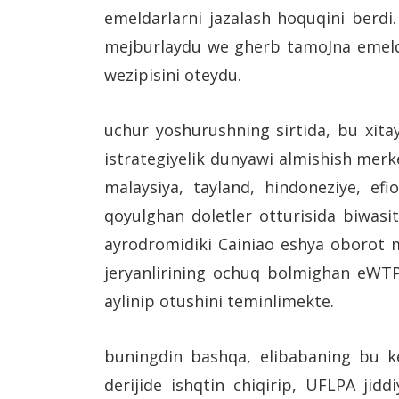
emeldarlarni jazalash hoquqini berdi.
mejburlaydu we gherb tamoJna emeldar
wezipisini oteydu.
uchur yoshurushning sirtida, bu xita
istrategiyelik dunyawi almishish merk
malaysiya, tayland, hindoneziye, ef
qoyulghan doletler otturisida biwasite
ayrodromidiki Cainiao eshya oborot m
jeryanlirining ochuq bolmighan eWTP s
aylinip otushini teminlimekte.
buningdin bashqa, elibabaning bu ken
derijide ishqtin chiqirip, UFLPA jid