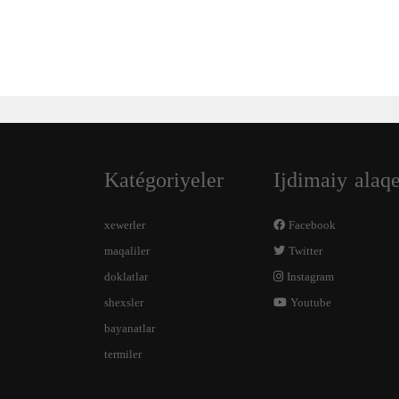
Katégoriyeler
Ijdimaiy alaq
xewerler
Facebook
maqaliler
Twitter
doklatlar
Instagram
shexsler
Youtube
bayanatlar
termiler