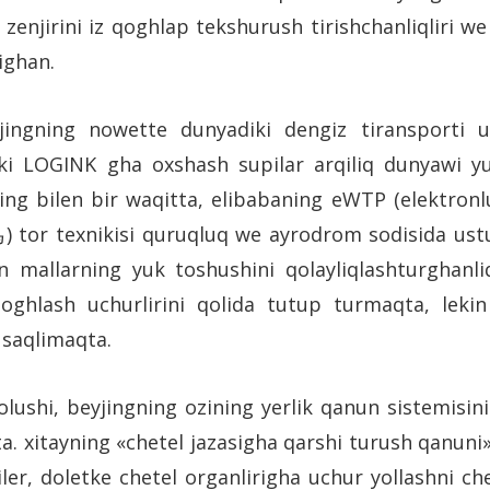
h zenjirini iz qoghlap tekshurush tirishchanliqliri 
ighan.
beyjingning nowette dunyadiki dengiz tiransporti 
iki LOGINK gha oxshash supilar arqiliq dunyawi yu
uning bilen bir waqitta, elibabaning eWTP (elektron
 tor texnikisi quruqluq we ayrodrom sodisida ustun
n mallarning yuk toshushini qolayliqlashturghanl
oghlash uchurlirini qolida tutup turmaqta, lekin
 saqlimaqta.
ushi, beyjingning ozining yerlik qanun sistemisini
ta. xitayning «chetel jazasigha qarshi turush qanuni
imiler, doletke chetel organlirigha uchur yollashni 