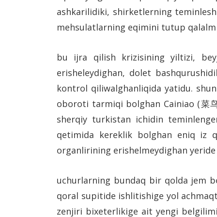
ashkarilidiki, shirketlerning teminles
mehsulatlarning eqimini tutup qalalm
bu ijra qilish krizisining yiltizi, 
erisheleydighan, dolet bashqurushid
kontrol qiliwalghanliqida yatidu. sh
oboroti tarmiqi bolghan Cainiao (菜鸟)
sherqiy turkistan ichidin teminlenge
qetimida kereklik bolghan eniq iz q
organlirining erishelmeydighan yeride
uchurlarning bundaq bir qolda jem bol
qoral supitide ishlitishige yol achmaq
zenjiri bixeterlikige ait yengi belgil