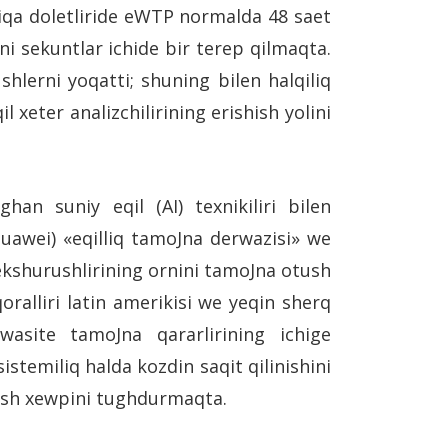
iqa doletliride eWTP normalda 48 saet
ni sekuntlar ichide bir terep qilmaqta.
erni yoqatti; shuning bilen halqiliq
l xeter analizchilirining erishish yolini
an suniy eqil (AI) texnikiliri bilen
uawei) «eqilliq tamoJna derwazisi» we
 tekshurushlirining ornini tamoJna otush
ralliri latin amerikisi we yeqin sherq
wasite tamoJna qararlirining ichige
stemiliq halda kozdin saqit qilinishini
nish xewpini tughdurmaqta.