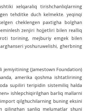
iki xelqaraliq tirishchanliqlarning
migen tehditke duch kelmekte. yeqinqi
n kelgen cheklengen paxtigha bolghan
minlesh zenjiri hojjetliri bilen realliq
oroti torining, mejburiy emgek bilen
barghanseri yoshuruwelishi, gherbning
di jemiyitining (Jamestown Foundation)
ghanda, amerika qoshma ishtatlirining
da supiliri teripidin sistemiliq halda
n» ishlepchiqirilghan barliq mallarni
import qilghuchilarning buning eksini
lan qilinghan sanliq melumatlar shuni