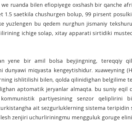
e ruanda bilen efiopiyege oxshash bir qanche afr
t 1.5 saetkila chushurgen bolup, 99 pirsent posulki
e yuzlengen bu qedem nurghun jismaniy tekshurushl
irining ichige solap, xitay apparati sirtidiki musteqi
n yene bir amil bolsa beyjingning, tereqqiy qilgh
rini dunyawi miqyasta kengeytishidur. xuaweyning (H
ning ishlitilishi bilen, qolda qilinidighan belgilime
ighan aptomatik jeryanlar almaqta. bu suniy eqil qo
 kommunistik partiyesining senzor qeliplirini bi
rkistangha ait sezgurluklerning sistema teripidin si
nlesh zenjiri uchurliriningmu mengguluk goruge eli