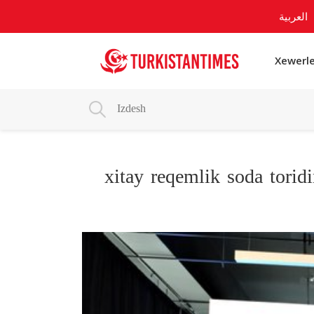
العربية
Xewerle
xitay reqemlik soda torid