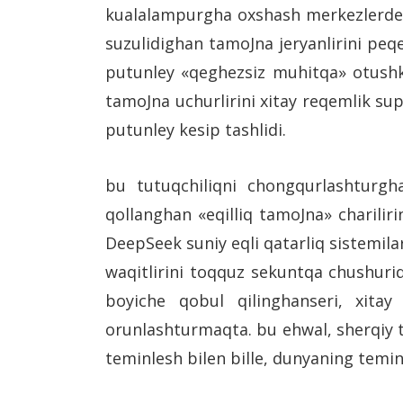
kualalampurgha oxshash merkezlerde w
suzulidighan tamoJna jeryanlirini peqe
putunley «qeghezsiz muhitqa» otushk
tamoJna uchurlirini xitay reqemlik supil
putunley kesip tashlidi.
bu tutuqchiliqni chongqurlashturgha
qollanghan «eqilliq tamoJna» charili
DeepSeek suniy eqli qatarliq sistemilar
waqitlirini toqquz sekuntqa chushurid
boyiche qobul qilinghanseri, xitay
orunlashturmaqta. bu ehwal, sherqiy tu
teminlesh bilen bille, dunyaning temi