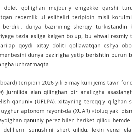
olet qollighan mejburiy emgekke qarshi turusht
qan reqemlik ul esliheliri teripidin misli korul
p berdiki, dunya bazirining sherqiy turkistandi
ewiyege tezla eslige kelgen bolup, bu ehwal resmiy te
karilap qoydi. xitay doliti qollawatqan eshya ob
y menbesini dunya bazirigha yetip berishtin burun 
iyangha uchratmaqta.
sboard) teripidin 2026-yili 5-may kuni jems tawn fon
f
) Jurnilida elan qilinghan bir analizgha asaslan
ish qanuni» (UFLPA), xitayning tereqqiy qilghan so
 uyghur aptonom rayoni»da (XUAR) «toluq yaki qisme
ydighan qanuniy perez bilen heriket qilidu hemde 
q delillerni sunushini shert qilidu. lekin yengi e