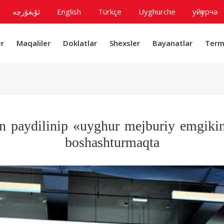
ئۇيغۇرچە
English
Türkçe
Uyghurche
уйғурчә
r
Maqaliler
Doklatlar
Shexsler
Bayanatlar
Term
in paydilinip «uyghur mejburiy emgikin
boshashturmaqta