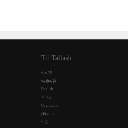
e
Til Tallash
العربية
ئۇيغۇرچە
English
Türkçe
Uyghurche
уйғурчә
中文