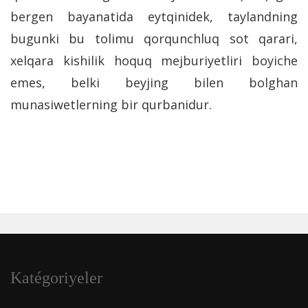
bergen bayanatida eytqinidek, taylandning
bugunki bu tolimu qorqunchluq sot qarari,
xelqara kishilik hoquq mejburiyetliri boyiche
emes, belki beyjing bilen bolghan
munasiwetlerning bir qurbanidur.
Katégoriyeler