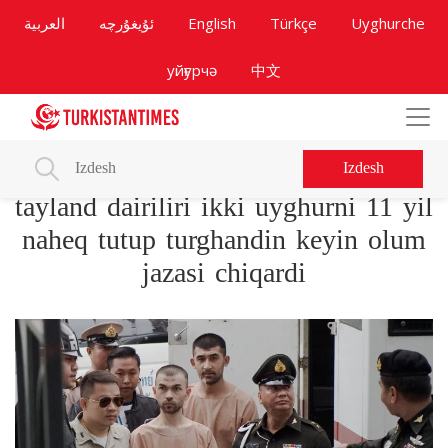
العربية
ئۇيغۇرچە
English
Türkçe
Uyghurche
уйғурчә
中文
Izdesh
tayland dairiliri ikki uyghurni 11 yil
naheq tutup turghandin keyin olum
jazasi chiqardi