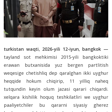
turkistan waqti, 2026-yili 12-iyun, bangkok —
tayland sot mehkimisi 2015-yili bangkoktiki
erawan butxanisida yuz bergen partlitish
weqesige chetishliq dep qaralghan ikki uyghur
heqqide hokum chiqirip, 11 yilliq naheq
tutqundin keyin olum jazasi qarari chiqardi.
xelqara kishilik hoquq teshkilatliri we uyghur
paaliyetchiler bu qararni siyasiy gherez