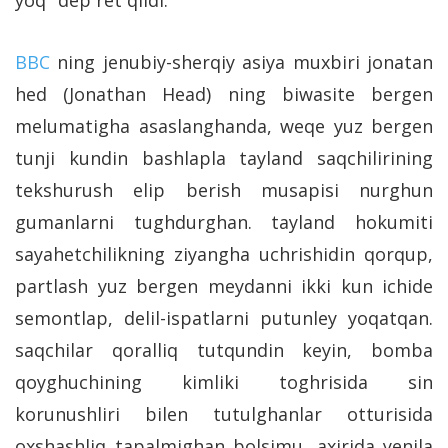
BBC
ning jenubiy-sherqiy asiya muxbiri jonatan
hed (Jonathan Head) ning biwasite bergen
melumatigha asaslanghanda, weqe yuz bergen
tunji kundin bashlapla tayland saqchilirining
tekshurush elip berish musapisi nurghun
gumanlarni tughdurghan. tayland hokumiti
sayahetchilikning ziyangha uchrishidin qorqup,
partlash yuz bergen meydanni ikki kun ichide
semontlap, delil-ispatlarni putunley yoqatqan.
saqchilar qoralliq tutqundin keyin, bomba
qoyghuchining kimliki toghrisida sin
korunushliri bilen tutulghanlar otturisida
oxshashliq tapalmighan bolsimu, axirida yenila