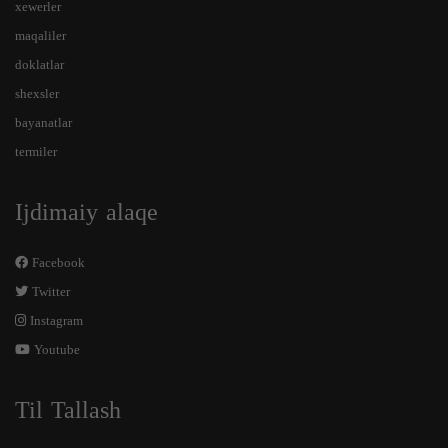
xewerler
maqaliler
doklatlar
shexsler
bayanatlar
termiler
Ijdimaiy alaqe
Facebook
Twitter
Instagram
Youtube
Til Tallash