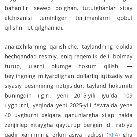
bahaniliri seweb bolghan, tutulghanlar xitay
elchixanisi teminligen terjimanlarni qobul
qilishni ret qilghan idi.
analizchilarning qarishiche, taylandning qolida
hechqandaq resmiy, eniq reqemlik delil bolmay
turup, ularni olumge hokum qilishi —
beyjingning milyardlighan dollarliq iqtisadiy we
siyasiy besimining netijisidur. tayland hokumiti
buningdin ilgiri, yeni 2015-yili iyulda 109
uyghurni, yeqinda yeni 2025-yili fewralda yene
40 uyghurni xelqara qanunlargha xilap halda
zenjirlep xitaygha qayturup bergen idi. rabiye
qadir xanimning erkin asiya radiosi (
RFA
) gha