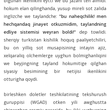
bigunah ikenlikini eytti we bu jazani ten almidi.
hokum elan qilinghanda, yusup mireli sot zalida
inglizche we taylandche:
"bu naheqchilik! men
hechqandaq jinayet otkuzmidim, taylandning
edliye sistemisi weyran boldi!"
dep towlidi.
sherqiy turkistan kishilik hoquq paaliyetchiliri,
bu on yilliq sot musapisining intayin ajiz,
xelqaraliq olchemlerge uyghun bolmighanliqini
we beyjingning tayland hokumitige qilghan
siyasiy besimining bir netijisi ikenlikini
otturigha qoydi.
birleshken doletler teshkilatining tekshurush
guruppisi (WGAD) otken yili awghustta
chiqarghan resmiy qararida, bu ikki uyghurning