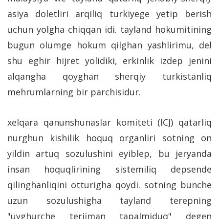
asiya doletliri arqiliq turkiyege yetip berish
uchun yolgha chiqqan idi. tayland hokumitining
bugun olumge hokum qilghan yashlirimu, del
shu eghir hijret yolidiki, erkinlik izdep jenini
alqangha qoyghan sherqiy turkistanliq
mehrumlarning bir parchisidur.
xelqara qanunshunaslar komiteti (ICJ) qatarliq
nurghun kishilik hoquq organliri sotning on
yildin artuq sozulushini eyiblep, bu jeryanda
insan hoquqlirining sistemiliq depsende
qilinghanliqini otturigha qoydi. sotning bunche
uzun sozulushigha tayland terepning
"uyghurche terjiman tapalmiduq" degen