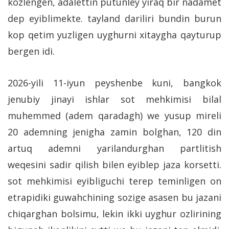
kozlengen, adalettin putunley yiraq bir nadamet
dep eyiblimekte. tayland dariliri bundin burun
kop qetim yuzligen uyghurni xitaygha qayturup
bergen idi.
2026-yili 11-iyun peyshenbe kuni, bangkok
jenubiy jinayi ishlar sot mehkimisi bilal
muhemmed (adem qaradagh) we yusup mireli
20 ademning jenigha zamin bolghan, 120 din
artuq ademni yarilandurghan partlitish
weqesini sadir qilish bilen eyiblep jaza korsetti.
sot mehkimisi eyibliguchi terep teminligen on
etrapidiki guwahchining sozige asasen bu jazani
chiqarghan bolsimu, lekin ikki uyghur ozlirining