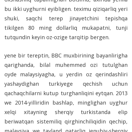
bu ikki uyghurni eyibligen. teximu qiziqarliq yeri
shuki, saqchi terep jinayetchini tepishqa
tikilgen 80 ming dollarliq mukapatni, tunji
tutqundin keyin oz-ozige tarqitip bergen.
yene bir tereptin, BBC muxbirining bayanlirigha
qarighanda, bilal muhemmed ozi tutulghan
oyde malaysiyagha, u yerdin oz qerindashliri
yashaydighan turkiyege qechish uchun
qachaqchilarni kutup turghanliqini eytqan. 2013
we 2014-yilliridin bashlap, minglighan uyghur
xelqi xitayning sherqiy turkistanda elip
beriwatqan sistemiliq qirghinchiliqidin qechip,
malaysiya we tayland qatarliq jenubiy-sherqiy