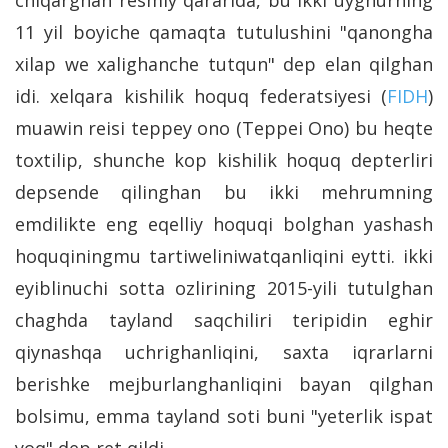
11 yil boyiche qamaqta tutulushini "qanongha
xilap we xalighanche tutqun" dep elan qilghan
idi. xelqara kishilik hoquq federatsiyesi (
FIDH
)
muawin reisi teppey ono (Teppei Ono) bu heqte
toxtilip, shunche kop kishilik hoquq depterliri
depsende qilinghan bu ikki mehrumning
emdilikte eng eqelliy hoquqi bolghan yashash
hoquqiningmu tartiweliniwatqanliqini eytti. ikki
eyiblinuchi sotta ozlirining 2015-yili tutulghan
chaghda tayland saqchiliri teripidin eghir
qiynashqa uchrighanliqini, saxta iqrarlarni
berishke mejburlanghanliqini bayan qilghan
bolsimu, emma tayland soti buni "yeterlik ispat
yoq" dep ret qildi.