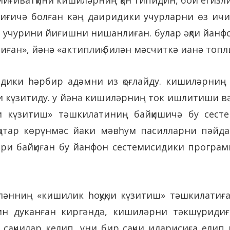
иғичә болған кәң даиридики учурларни өз ичи
 учурини йиғишни нишанлиған. булар әқли йанф
иған», йәнә «актиплиқ билән мәсчиткә ианә топл
дики һәрбир адәмни из қоғлайду. кишиләрниң 
ни күзитиду. у йәнә кишиләрниң ток ишлитиши в
қни күзитиш» тәшкилатиниң байқишичә бу се
атар көрүнмәс йаки мәвһум пасилларни пәйда
ири байқиған бу йанфон сестемисидики програм
әнниң «кишилик һоқуқни күзитиш» тәшкилатиға 
н дуканған киргәндә, кишиләрни тәкшүридиғ
сақчилар келип, уни бир сақчи идарисиға елип к