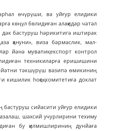
әрһал өчүрүши, вә уйғур елидики
рға көңүл бөлидиған алақидар чәтәл
и» дәк бастуруш һәрикитигә иштирак
за қануни», виза бәрмәслик, мал-
улар йәнә мувапиқ експорт контрол
қилидиған техникиларға еришишини
әлийәтни тәкшүрүш вәзипә өмикиниң
и кишилик һоқоқ комитетиға доклат
ң бастуруш сийасити уйғур елидики
 җазалаш, шәхсий учурлирини техиму
тидиған бу қилмишлириниң дунйаға