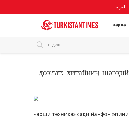
العربية
Хәвәрләр
доклат: хитайниң шәрқий
«қарши техника» сақчи йанфон әпин