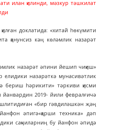
лати илан қилинди, мәзкур тәшкилат
лди
 қилған доклатида: «хитай һөкүмити
ита қанунсиз кәң көләмлик назарәт
ләмлик назарәт әпини йешип чиқиш»
ғур елидики назарәткә мунасивәтлик
рбә бериш һәрикити» тәркиви қисми
ли йанвардин 2019- йили февралғичә
 ишлитидиған «бир гәвдиләшкән җәң
 йанфон әпигә«қарши техника» дәп
идики сақчиларниң бу йанфон әпидә