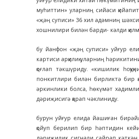
муһиттин» уларниң сийаси қийапит
«җәң суписи» 36 хил адәмниң шәхси
хошнилири билән барди- кәлди қилм
бу йанфон «җәң суписи» уйғур ели
картиси арқилиқ уларниң һәрикити
қоғлап тәкшүриду. «кишилик һоқу
понкитлири билән бирликтә бир қ
әркинлики болса, һөкүмәт хадимл
дәриҗисигә қарап чәклиниду.
бурун уйғур елида йашиған бирәйл
қойуп берилип бир һәптидин кейи
дәриҗилик сигнали сайрап кәткән. 