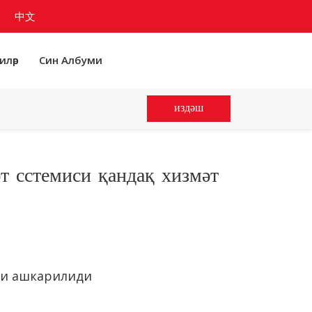
中文
иләр
Син Албуми
издәш
т сстемиси қандақ хизмәт
ини ашкарилиди