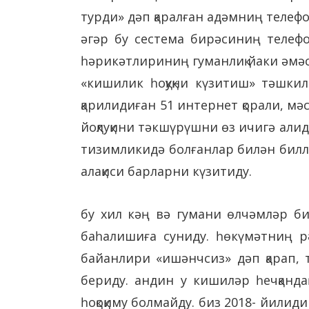
турди» дәп қаралған адәмниң телеф
әгәр бу сестема бирәсиниң телефо
һәрикәтлириниң гуманлиқ йаки әмәсл
«кишилик һоқуқни күзитиш» тәшки
қарилидиған 51 интернет қорали, мәс
йоқлуқини тәкшүрүшни өз ичигә али
тизимликидә болғанлар билән биллә
алақиси барларни күзитиду.
бу хил кәң вә гумани өлчәмләр б
баһалишиға суниду. һөкүмәтниң р
байанлири «ишәнчсиз» дәп қарап, 
бериду. андин у кишиләр һечқандақ
һоқоқиму болмайду. биз 2018- йилид