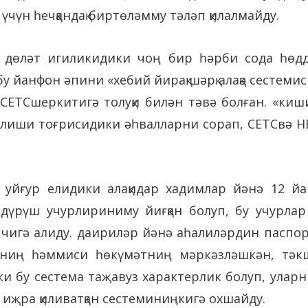
 үчүн һечқандақ биртөләмму тәләп қилалмайду.
 дөләт игиликидики чоң бир һәрби сода һөдд
. бу йанфон әпини «хебий йирақ шәрқ алақә сестем
CETCшеркитигә толуқи билән тәвә болған. «киш
иши тоғрисидики әһвалларни сорап, CETCвә HBF
ә, уйғур елидики алақидар хадимлар йәнә 12 й
дүрүш учурлириниму йиғқан болуп, бу учурлар 
 өз чигә алиду. даириләр йәнә аһалиләрдин пасп
рниң һәммиси һөкүмәтниң мәркәзләшкән, тәк
ки бу сестема таҗавуз характерлик болуп, ула
 иҗра қиливатқан сестеминиңкигә охшайду.