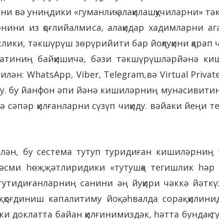
они вә униңдики «гуманлиқ алақилашқучиларни» т
нини из қоғлийалмиса, алақидар хадимларни а
ики, тәкшүрүш зөрүрийити бар йоқлуқини қарап ч
латиниң байқишичә, бәзи тәкшүрүшләрйәнә ки
илән: WhatsApp, Viber, Telegram,вә Virtual Privat
ду. бу йанфон әпи йәнә кишиләрниң мунасивитин
 сәпәр қилғанларни сүзүп чиқиду. вәйаки йеңи 
илән, бу сестема тутуп туридиған кишиләрни
әсми һөҗҗәтлиридики «тутушқа тегишлик һәр қа
тутидиғанларниң санини әң йуқири чәккә йәткүз
 қоғдиниш капалитиму йоқ әһвалда сорақ қилин
ики доклатта байан қилғинимиздәк, һәтта бундақ т