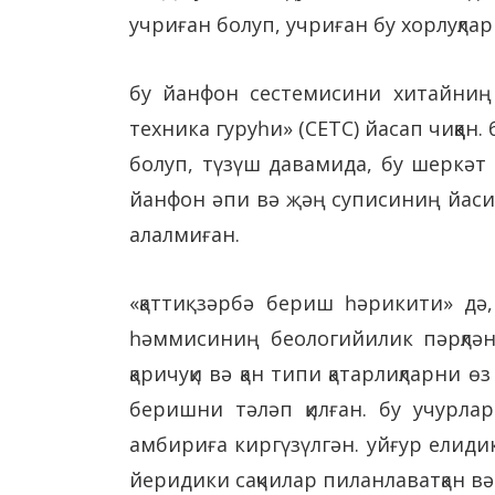
учриған болуп, учриған бу хорлуқлар
бу йанфон сестемисини хитайниң
техника гуруһи» (CETC) йасап чиққан
болуп, түзүш давамида, бу шеркәт 
йанфон әпи вә җәң суписиниң йасил
алалмиған.
«қаттиқ зәрбә бериш һәрикити» д
һәммисиниң беологийилик пәрқлән
қаричуқи вә қан типи қатарлиқларни
беришни тәләп қилған. бу учурла
амбириға киргүзүлгән. уйғур елиди
йеридики сақчилар пиланлаватқан вә