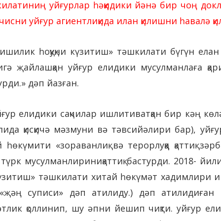
килатиниң уйғурлар һәққидики йәнә бир чоң док
исни уйғур агиентлиқида илан қилишни һавалә қи
кишилик һоқуқни күзитиш» тәшкилати бүгүн елан
игә җайлашқан уйғур елидики мусулманлаға қар
урди.» дәп йазған.
йғур елидики сақчилар ишлитиватқан бир кәң кө
лида қисқичә мәзмуни вә тәвсийәлири бар), уй
 һөкүмити «зораванлиқ вә терорлуққа қаттиқ зә
 түрк мусулманлириниқаттиқ бастурди. 2018- йи
и күзитиш» тәшкилати хитай һөкүмәт хадимлири
п «җәң суписи» дәп атилиду.) дәп атилидиған
әтлик қоллинип, шу әпни йешип чиқти. уйғур ел