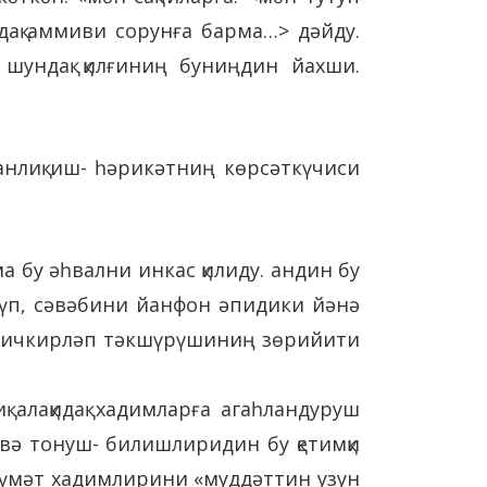
ндақ аммиви сорунға барма…> дәйду.
, шундақ қилғиниң буниңдин йахши.
анлиқ иш- һәрикәтниң көрсәткүчиси
 бу әһвални инкас қилиду. андин бу
үп, сәвәбини йанфон әпидики йәнә
иң ичкирләп тәкшүрүшиниң зөрийити
қ алақидақ хадимларға агаһландуруш
 вә тонуш- билишлиридин бу қетимқи
өкүмәт хадимлирини «муддәттин узун