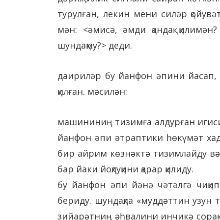
турулған, лекин мени силәр қойувә
мән: <әмисә, әмди қандақ қилимән
шундақму?> деди.
даириләр бу йанфон әпини йасап, 
қилған. мәсилән:
машининиң тизимға алдурған игиси 
йанфон әпи әтраптики һөкүмәт ха
бир айрим көзнәктә тизимлайду вә
бар йаки йоқлуқини қарар қилиду.
бу йанфон әпи йәнә чәтәлгә чиқип,
бериду. шундақла «муддәттин узун 
зийарәтниң әһвалини инчикә сорақ 