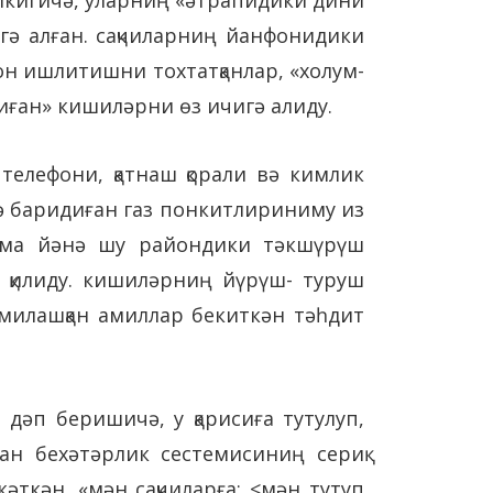
гә алған. сақчиларниң йанфонидики
он ишлитишни тохтатқанлар, «холум-
иған» кишиләрни өз ичигә алиду.
телефони, қатнаш қорали вә кимлик
ә баридиған газ понкитлириниму из
стема йәнә шу райондики тәкшүрүш
 қилиду. кишиләрниң йүрүш- туруш
милашқан амиллар бекиткән тәһдит
дәп беришичә, у қарисиға тутулуп,
ан бехәтәрлик сестемисиниң сериқ
әткән. «мән сақчиларға: <мән тутуп