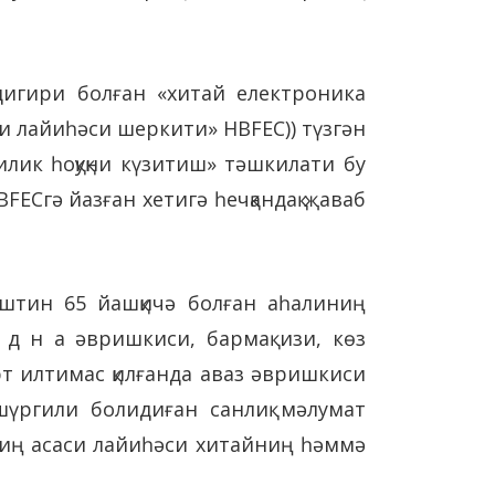
игири болған «хитай електроника
иси лайиһәси шеркити» HBFEC)) түзгән
илик һоқуқни күзитиш» тәшкилати бу
ECгә йазған хетигә һечқандақ җаваб
аштин 65 йашқичә болған аһалиниң
д н а әвришкиси, бармақ изи, көз
орт илтимас қилғанда аваз әвришкиси
шүргили болидиған санлиқ мәлумат
рниң асаси лайиһәси хитайниң һәммә