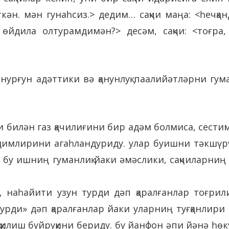
ткән. мән гунаһсиз.> дедим… сақчи маңа: <һечқа
? өйдила олтурамдимән?> десәм, сақчи: <тоғра
нурғун адәттики вә қанунлуқ паалийәтләрни гум
билән газ қачилиғини бир адәм болмиса, сестима
димлирини агаһландуриду. улар буишни тәкшүр
 бу ишниң гуманлиқ йаки әмәслики, сақчиларн
 наһайити узун турди дәп қаралғанлар тоғрили
турди» дәп қаралғанлар йаки уларниң туғқанлири
қилиш буйруқини бериду. бу йанфон әпи йәнә һ