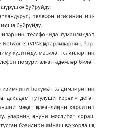
әкшүрүшкә буйруйду.
гаһландуруп, телефон игисиниң иш-
иқишқа буйруйду.
шиләрниң телефонида гуманлиқ дәп
e Networks (VPNs)қатарлиқларниң бар-
иму күзитиду. мәсилән: сақчиларниң
телефон номури алған адәмләр билән
ң тизимлини һөкүмәт хадимлириниң
ндақ адәм тутулуши керәк.» дегән
үшни мәқсәт қилғанлиқини көрситип
иду. уларниң қануни мәслиһәт сораш
утулған бәзилири қийнаш вә хорлашқа