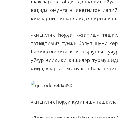
шәхсләр вә тәһдит дәп чекит қойул
вақтида омумға ечиветилгән лаһи
кимләрни нишанлиқидәк сирни йәш
«кишилик һоқуқни күзитиш» тәшки
тәтқиқатимиз тунҗи болуп шуни көр
һәрикәтлиригә қарита қанунсиз уч
уйғур елидики кишиләр турмушиди
чиқип, уларға техиму көп бала тепи
«кишилик һоқуқни күзитиш» тәшки
уйғур елидики хитай һөкүмитиниң 