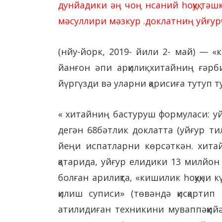
дунйадики әң чоң нсаний һоқуқ тәш
мәсуллири мәзкур .доклатниң уйғурч
(нйу-йорк, 2019- йили 2- май) — «
йанғон әпи арқилиқ хитайниң ғәрб
йүргүзди вә уларни қарисиға тутуп т
« хитайниң бастуруш формуласи: у
дегән 68бәтлик доклатта (уйғур ти
йеңи испатларни көрсәткән. хитай
қатарида, уйғур елидики 13 милйон
болған арилиқта, «кишилик һоқуқн
қилиш суписи» (төвәндә қисқарти
атилидиған техникини муваппәққий