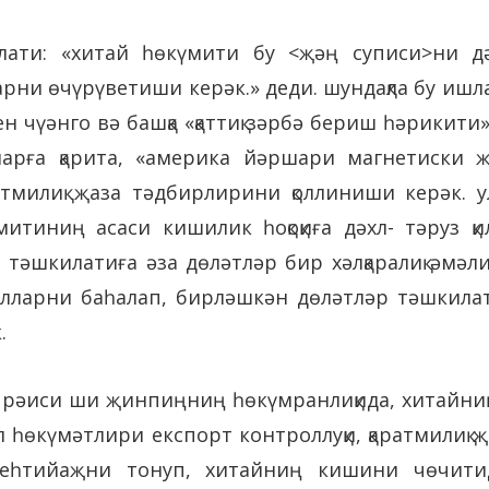
илати: «хитай һөкүмити бу <җәң суписи>ни д
рни өчүрүветиши керәк.» деди. шундақла бу ишла
 чүәнго вә башқа «қаттиқ зәрбә бериш һәрикит
ларға қарита, «америка йәршари магнетиски җа
атмилиқ җаза тәдбирлирини қоллиниши керәк. 
үмитиниң асаси кишилик һоқоқиға дәхл- тәруз 
 тәшкилатиға әза дөләтләр бир хәлқаралиқ әм
алларни баһалап, бирләшкән дөләтләр тәшкилат
.
ай рәиси ши җинпиңниң һөкүмранлиқида, хитайни
әл һөкүмәтлири експорт контроллуқи, қаратмилиқ
ған еһтийаҗни тонуп, хитайниң кишини чөчи