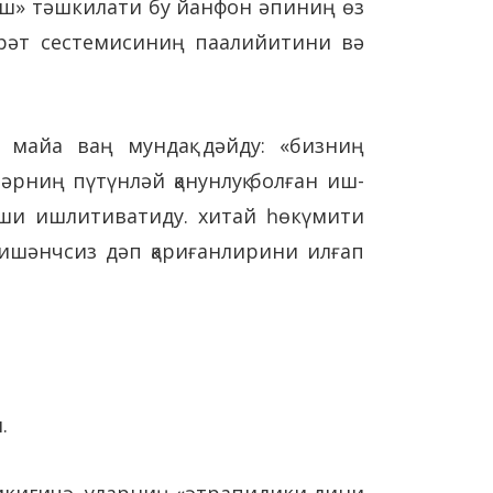
тиш» тәшкилати бу йанфон әпиниң өз
арәт сестемисиниң паалийитини вә
и майа ваң мундақ дәйду: «бизниң
әрниң пүтүнләй қанунлуқ болған иш-
арши ишлитиватиду. хитай һөкүмити
ишәнчсиз дәп қариғанлирини илғап
 қилған.
икигичә, уларниң «әтрапидики дини