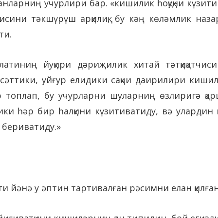
ғанларниң учурлири бар. «кишилик һоқуқни күзи
йисини тәкшүрүш арқилиқ, бу кәң көләмлик наз
ти.
латиниң йуқири дәриҗилик хитай тәтқиқатчис
сәттики, уйғур елидики сақчи даирилири кишил
ур топлап, бу учурларни шуларниң өзлиригә қ
ки һәр бир һалқини күзитиватиду, вә улардин 
п бериватиду.»
лати йәнә у әптин тартивалған рәсимни елан
йиғиватқини кишиләрниң қан типидин, бой егизл