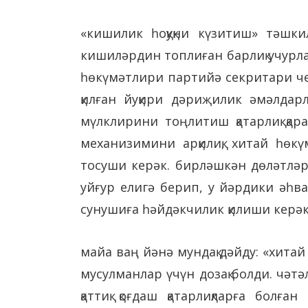
«кишилик һоқуқни күзитиш» тәшк
кишиләрдин топлиған барлиқ учурла
һөкүмәтлири партийә секритари чен
қилған йуқири дәриҗилик әмәлдар
мүлклирини тоңлитиш қатарлиқ қар
механизимини арқилиқ, хитай һөк
тосуши керәк. бирләшкән дөләтләр
уйғур елигә берип, у йәрдики әһв
сунушиға һәйдәкчилик қилиши керәк
майа ваң йәнә мундақ дәйду: «хит
мусулманлар үчүн дозақ болди. чәт
қаттиқ қоғдаш қатарлиқларға бол