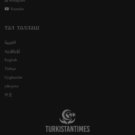
Instagram
Youtube
тал таллаш
العربية
ئۇيغۇرچە
English
Türkçe
Uyghurche
уйғурчә
中文