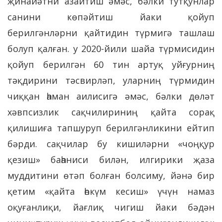
җинайәтни азайтиш әмәс, бәлки тутқунлар
санини көпәйтиш йаки қойуп
берилгәнләрни қайтидин түрмигә ташлаш
болуп қалған. у 2020-йили шайа түрмисидин
қойуп берилгән 60 тин артуқ уйғурниң
тәқдирини тәсвирләп, уларниң түрмидин
чиққан һаман аилисигә әмәс, бәлки дөләт
хәвпсизлик сақчилириниң қайта сорақ
қилишиға тапшуруп берилгәнликини ейтип
бәрди. сақчилар бу кишиләрни «чоңқур
қезиш» баһаниси билән, илгирики җаза
муддитини өтәп болған болсиму, йәнә бир
қетим «қайта һөкүм кесиш» үчүн намаз
оқуғанлиқи, йағлиқ чигиш йаки бәдән