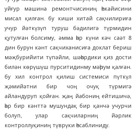
уйғур машина ремонтчисиниң һекайисини
мисал қилған. бу киши хитай сақчилириға
учур йәткүзүп туруш бәдилигә түрмидин
қутулған болсиму, әмма һәр күни кәч саәт 8
дин бурун кәнт сақчиханисиға доклат бериш
мәҗбурийити түпәйли, шәһәрдики қиз дости
билән көрүшүш пурситидинму мәһрум қалған.
бу хил контрол қилиш системиси пүткүл
җәмийәтни бир чоң очуқ түрмигә
айландуруп қойған. җаң йабониң ейтишичә,
һәр бир кәнттә мушундақ бир қанчә учурчи
болуп, улар сақчиларниң йәрлик
контроллуқиниң түврүки һесаблиниду.