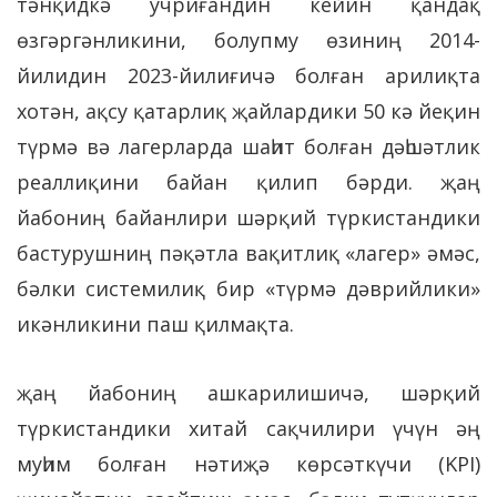
тәнқидкә учриғандин кейин қандақ
өзгәргәнликини, болупму өзиниң 2014-
йилидин 2023-йилиғичә болған арилиқта
хотән, ақсу қатарлиқ җайлардики 50 кә йеқин
түрмә вә лагерларда шаһит болған дәһшәтлик
реаллиқини байан қилип бәрди. җаң
йабониң байанлири шәрқий түркистандики
бастурушниң пәқәтла вақитлиқ «лагер» әмәс,
бәлки системилиқ бир «түрмә дәврийлики»
икәнликини паш қилмақта.
җаң йабониң ашкарилишичә, шәрқий
түркистандики хитай сақчилири үчүн әң
муһим болған нәтиҗә көрсәткүчи (KPI)