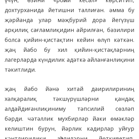
үчүн, өзини «роһий кесәл» көрситип,
дохтурханида йетишни таллиған. әмма бу
җәрйанда улар мәҗбурий дора йегүзүш
арқилиқ сағламлиқидин айрилған, бәзилири
болса қийин-қистақтин кейин өлүп кәткән.
җаң йабо бу хил қийин-қистақларниң
лагерларда күндилик адәткә айланғанлиқини
тәкитлиди.
җаң йабо йәнә хитай даирилириниң
хәлқаралиқ тәкшүрүшләрни қандақ
алдайдиғанлиқиниму тәпсилий сөзләп
бәрди. чәтәллик мухбирлар йаки өмәкләр
келиштин бурун, йәрлик кадирлар уйғур
кәнтлиридики аһалиләрни йөткиветип,