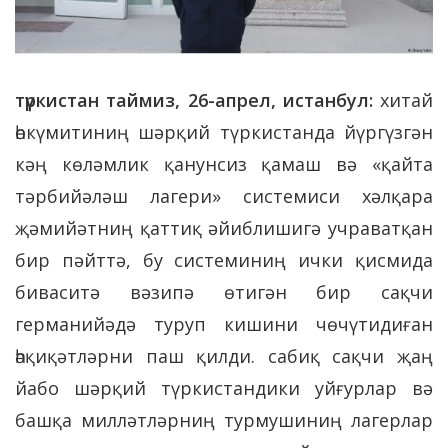
түркистан таймиз, 26-апрел, истанбул:
хитай
һөкүмитиниң шәрқий түркистанда йүргүзгән
кәң көләмлик қанунсиз қамаш вә «қайта
тәрбийәләш лагери» системиси хәлқара
җәмийәтниң қаттиқ әйиблишигә учраватқан
бир пәйттә, бу системиниң ички қисмида
биваситә вәзипә өтигән бир сақчи
германийәдә туруп кишини чөчүтидиған
һәқиқәтләрни паш қилди. сабиқ сақчи җаң
йабо шәрқий түркистандики уйғурлар вә
башқа милләтләрниң турмушиниң лагерлар