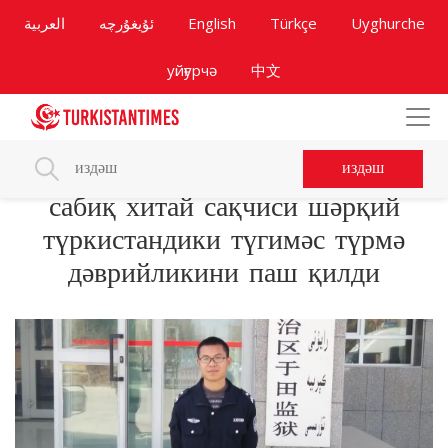
العربية
ئۇيغۇرچە
English
Türkçe
Uyghurche
уйғурчә
中文
издәш
сабиқ хитай сақчиси шәрқий
түркистандики түгимәс түрмә
дәврийликини паш қилди