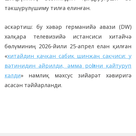
тәкшүрүлүшиму тилға елинған.
әскәртиш: бу хәвәр германийә авази (DW)
хәлқара телевизийә истансиси хитайчә
бөлүминиң 2026-йили 25-апрел елан қилған
«
хитайдин қачқан сабиқ шинҗаң сақчиси: у
вәтинидин айрилди, әмма роһини қайтуруп
кәлди
» намлиқ мәхсус зийарәт хәвиригә
асасән тәййарланди.