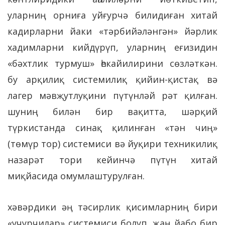
уларниң орниға уйғурчә билидиған хитай
кадирларни йаки «тәрбийәләнгән» йәрлик
хадимларни кийдүрүп, уларниң еғизидин
«бәхтлик турмуш» һекайилирини сөзләткән.
бу арқилиқ системилиқ қийин-қистақ вә
лагер мәвҗутлуқини пүтүнләй рәт қилған.
шуниң билән бир вақитта, шәрқий
түркистанда синақ қилинған «тән чиң»
(төмүр тор) системиси вә йуқири техникилиқ
назарәт тори кейинчә пүтүн хитай
миқйасида омумлаштурулған.
хәвәрдики әң тәсирлик қисимларниң бири
«учурчилар» системиси болуп, җаң йабо бир