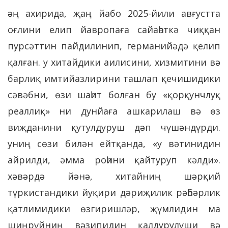
әң ахирида, җаң йабо 2025-йили авғустта
оғлини елип йавропаға сайаһәткә чиққан
пурсәттин пайдилинип, германийәдә қелип
қалған. у хитайдики аилисини, хизмитини вә
барлиқ имтийазлирини ташлап қечишидики
сәвәбни, өзи шаһит болған бу «қорқунчлуқ
реаллиқ» ни дунйаға ашкарилаш вә өз
виҗданини қутулдуруш дәп чүшәндүрди.
униң сөзи билән ейтқанда, «у вәтинидин
айрилди, әмма роһини қайтуруп кәлди».
хәвәрдә йәнә, хитайниң шәрқий
түркистандики йуқири дәриҗилик рәһбәрлик
қатлимидики өзгиришләр, җүмлидин ма
шиңрүйниң вәзипидин қалдурулуши вә