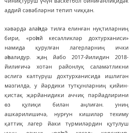
чиниқтуруш үчүн васкетбол ойниғанлиқидәк
аддий сәвәбләрни тепип чиққан.
хәвәрдә алаһидә тилға елинған нуқтиларниң
бири, «роһий кесәлликләр дохтурханиси»
намида қурулған лагерларниң ички
әһвалидур. җаң йабо 2017-йилидин 2018-
йилиғичә хотән районлуқ саламәтликни
әслигә кәлтүрүш дохтурханисида ишлигән
мәзгилдә, у йәрдики тутқунларниң қийин-
қистақ җәрйанидики аччиқ пәрйадлирини
өз қулиқи билән аңлиған. униң
ашкарилишичә, нурғун кишиләр техиму
қаттиқ лагер йаки түрмиләрдин қутулуш