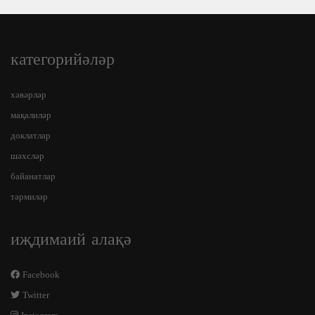
категорийәләр
хәвәрләр
мақалиләр
доклатлар
шәхсләр
байанатлар
тәрмиләр
иҗдимаий алақә
Facebook
Twitter