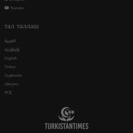
Youtube
тал таллаш
العربية
ئۇيغۇرچە
English
Türkçe
Uyghurche
уйғурчә
中文