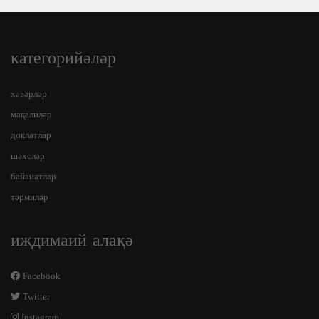
категорийәләр
хәвәрләр
мақалиләр
доклатлар
шәхсләр
байанатлар
тәрмиләр
иҗдимаий алақә
Facebook
Twitter
Instagram