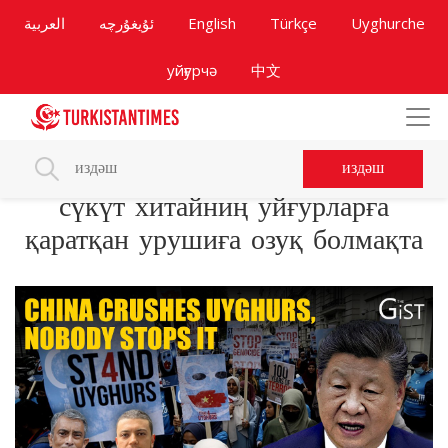
العربية
ئۇيغۇرچە
English
Türkçe
Uyghurche
уйғурчә
中文
издәш
сүкүт хитайниң уйғурларға
қаратқан урушиға озуқ болмақта