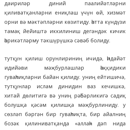
даириләр диний паалийәтләрни
қиливатқанларни ениқлаш үчүн өй, хизмәт
орни вә мәктәпләрни көзитиду. һәтта күндүзи
тамақ йейиштә иккилиниш дегәндәк кичик
һәрикәтләрму тәкшүрүшкә сәвәб болиду.
тутқун қилиш орунлириниң ичидә, һидайәт
идийәви мәҗбурлашлар һәққидики
гуваһлиқларни байан қилиду. униң ейтишичә,
тутқунлар ислам динидин ваз кечишкә,
хитай дөлитигә вә униң рәһбәрликигә садиқ
болушқа қәсәм қилишқа мәҗбурлиниду. у
сөзләп бәргән бир гуваһлиқта, бир айалниң
бозәк қилиниватқанда «аллаһ» дәп нида