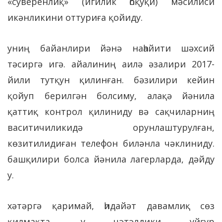
«суверенлиқ» (игилик һоқуқи) мәсилиси
икәнликини оттуриға қойиду.
униң байанлири йәнә наһайити шәхсий
тәсиргә игә. айалиниң аилә әзалири 2017-
йили тутқун қилинған. бәзилири кейин
қойуп берилгән болсиму, алақә йәнила
қаттиқ контрол қилиниду вә сақчиларниң
васитичиликидә орунлаштурулған,
көзитилидиған телефон биләнла чәклиниду.
башқилири болса йәнила лагерларда, дәйду
у.
хәтәргә қаримай, һидайәт давамлиқ сөз
қилмақта. у чәтәлдики уйғур