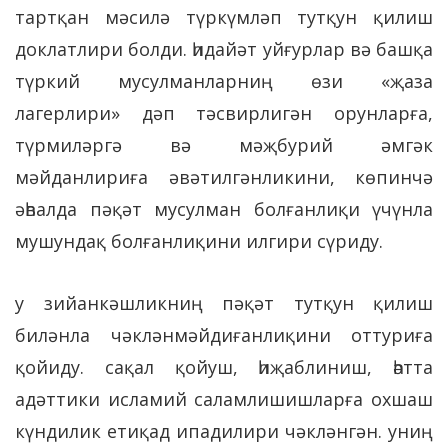
тартқан мәсилә түркүмләп тутқун қилиш
доклатлири болди. һидайәт уйғурлар вә башқа
түркий мусулманларниң өзи «җаза
лагерлири» дәп тәсвирлигән орунларға,
түрмиләргә вә мәҗбурий әмгәк
мәйданлириға әвәтилгәнликини, көпинчә
әһвалда пәқәт мусулман болғанлиқи үчүнла
мушундақ болғанлиқини илгири сүриду.
у зийанкәшликниң пәқәт тутқун қилиш
биләнла чәкләнмәйдиғанлиқини оттуриға
қойиду. сақал қойуш, һиҗаблиниш, һәтта
адәттики исламий саламлишишларға охшаш
күндилик етиқад ипадилири чәкләнгән. униң