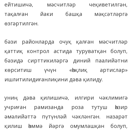
ейтишичә, мәсчитләр чеқиветилгән,
тақалған йаки башқа мәқсәтләргә
өзгәртилгән.
бәзи районларда очуқ қалған мәсчитләр
қаттиқ контрол астида туруватқан болуп,
бәзидә сирттикиләргә диний паалийәтни
көрситиш үчүн «һәқлиқ артислар»
ишлитилидиғанлиқини дәва қилиду.
униң дәва қилишичә, илгири чәклимигә
учриған рамизанда роза тутуш һазир
әмәлийәттә пүтүнләй чәкләнгән. назарәт
қилиш һәммә йәргә омумлашқан болуп,