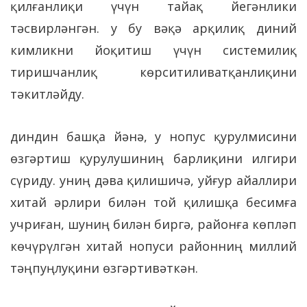
қилғанлиқи үчүн тайақ йегәнлики
тәсвирләнгән. у бу вәқә арқилиқ диний
кимликни йоқитиш үчүн системилиқ
тиришчанлиқ көрситиливатқанлиқини
тәкитләйду.
диндин башқа йәнә, у нопус қурулмисини
өзгәртиш қурулушиниң барлиқини илгири
сүриду. униң дәва қилишичә, уйғур айаллири
хитай әрлири билән той қилишқа бесимға
учриған, шуниң билән биргә, районға көпләп
көчүрүлгән хитай нопуси районниң миллий
тәңпуңлуқини өзгәртивәткән.