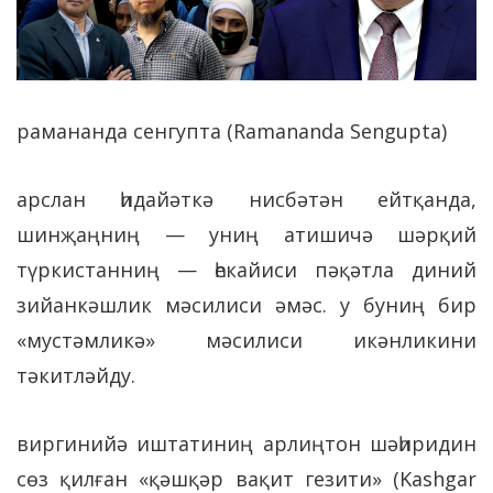
рамананда сенгупта (Ramananda Sengupta)
арслан һидайәткә нисбәтән ейтқанда,
шинҗаңниң — униң атишичә шәрқий
түркистанниң — һекайиси пәқәтла диний
зийанкәшлик мәсилиси әмәс. у буниң бир
«мустәмликә» мәсилиси икәнликини
тәкитләйду.
виргинийә иштатиниң арлиңтон шәһиридин
сөз қилған «қәшқәр вақит гезити» (Kashgar