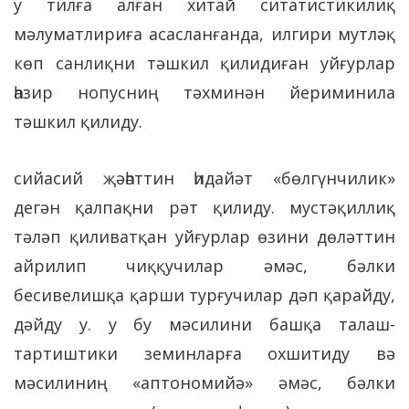
у тилға алған хитай ситатистикилиқ
мәлуматлириға асасланғанда, илгири мутләқ
көп санлиқни тәшкил қилидиған уйғурлар
һазир нопусниң тәхминән йериминила
тәшкил қилиду.
сийасий җәһәттин һидайәт «бөлгүнчилик»
дегән қалпақни рәт қилиду. мустәқиллиқ
тәләп қиливатқан уйғурлар өзини дөләттин
айрилип чиққучилар әмәс, бәлки
бесивелишқа қарши турғучилар дәп қарайду,
дәйду у. у бу мәсилини башқа талаш-
тартиштики земинларға охшитиду вә
мәсилиниң «аптономийә» әмәс, бәлки