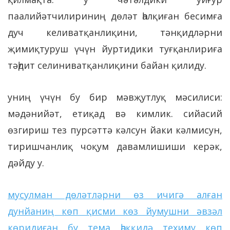
паалийәтчилириниң дөләт һалқиған бесимға
дуч келиватқанлиқини, тәнқидләрни
җимиқтуруш үчүн йуртидики туғқанлириға
тәһдит селиниватқанлиқини байан қилиду.
униң үчүн бу бир мәвҗутлуқ мәсилиси:
мәдәнийәт, етиқад вә кимлик. сийасий
өзгириш тез пурсәттә кәлсун йаки кәлмисун,
тиришчанлиқ чоқум давамлишиши керәк,
дәйду у.
мусулман дөләтләрни өз ичигә алған
дунйаниң көп қисми көз йумушни әвзәл
көридиған бу тема һәққидә техиму көп