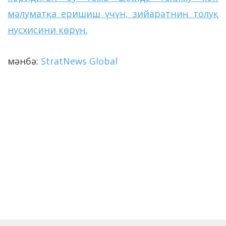
мәлуматқа еришиш үчүн, зийарәтниң толуқ
нус
х
исини көрүң.
мәнбә:
StratNews Global