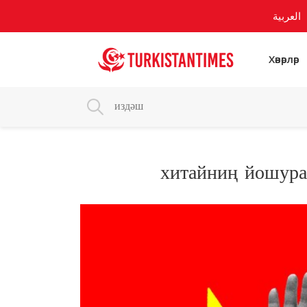
العربية
Хәвәрләр
хитайниң йошура