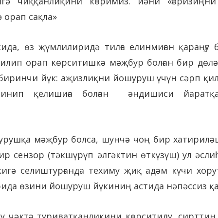
гә чиққанлиқини көримиз. йәни «ғәризиңни
 орап сақла»
ида, өз җүмлилиридә тилға елинмиған қараңғу 
илип орап көрситишкә мәҗбур болған бир дөлә
 биринчи йүк: аҗизлиқни йошуруш үчүн сәрп қил
инип қелишиға болған әндишиси йаратқа
урушқа мәҗбур болса, шунчә чоң бир хатирилә
р сензор (тәкшүрүп әлгәктин өткүзүш) ул әсли
кигә селиштурғанда техиму җиқ адәм күчи хор
рида өзини йошуруш йүкиниң астида нәпәссиз қа
у чәктә туриватқанлиқини көрситиду. сирттин