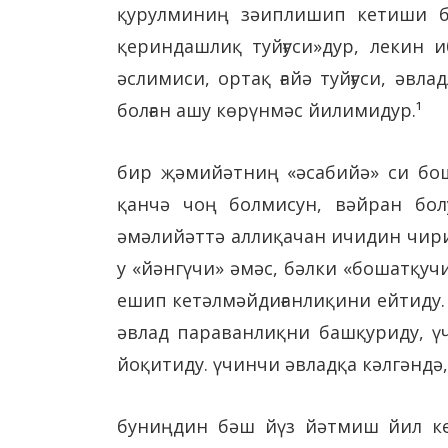
қурулминиң зәиплишип кетиши би
қериндашлиқ туйғуси»дур, лекин
әслимиси, ортақ ғайә туйғуси, әв
болған ашу көрүнмәс йилимидур.¹
бир җәмийәтниң «әсабийә» си бош
қанчә чоң болмисун, вәйран бол
әмәлийәттә аллиқачан ичидин чири
у «йәнгүчи» әмәс, бәлки «бошатқу
ешип кетәлмәйдиғанлиқини ейтиду. 
әвлад параванлиқни башқуриду, ү
йоқитиду. үчинчи әвладқа кәлгәндә
буниңдин бәш йүз йәтмиш йил ке