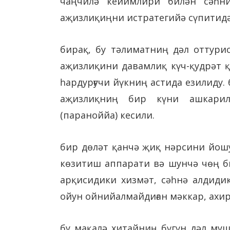
чаңчилә кейимлири билән сәһни
аҗизлиқиңни истратегийә сүпитидә
бирақ, бу тәлиматниң дәл оттурис
аҗизлиқини давамлиқ күч-қудрәт қ
һардурғучи йүкниң астида езилиду.
аҗизлиқниң бир күни ашкарил
(параноййа) кесили.
бир дөләт қанчә җиқ нәрсини йош
көзитиш аппарати вә шунчә чөң би
арқисидики хизмәт, сәһнә алдиди
ойун ойнийалмайдиған мәккар, ахи
бу мақалә хитайниң бүгүн дәл муш