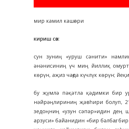
мир камил кашғәри
кириш сөз:
сун зуниң «уруш сәнити» намли
әнәнисиниң үч миң йиллиқ омуртқ
көрүн, аҗиз чағда күчлүк көрүн; йе
бу җүмлә пәқәтла қәдимки бир у
нәйрәңлириниң җәвһири болуп, 21
зедоңниң «узун сәпәр»идин дең 
арзуси» байанидин «бир бәлбағ, би