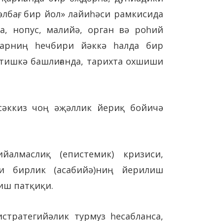
лбағ, бир йол» лайиһәси рамкисида
да, нопус, малийә, орган вә роһий
ларниң һечбири йәккә һалда бир
тишкә башлиғанда, тарихта охшиши
әккиз чоң әҗәллик йериқ бойичә
алмаслиқ (епистемик) кризиси,
һи бирлик (асабийә)ниң йерилиш
иш патқиқи.
стратегийәлик турмуз һесабланса,