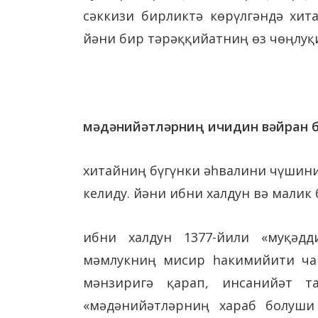
сәккизи бирликтә көрүлгәндә хит
йәни бир тәрәққийатниң өз чөңлуқи
мәдәнийәтләрниң ичидин вәйран б
хитайниң бүгүнки әһвалини чүшиниш
келиду. йәни ибни халдун вә малик
ибни халдун 1377-йили «муқәдд
мәмлукниң мисир һакимийити чар
мәнзиригә қарап, инсанийәт т
«мәдәнийәтләрниң хараб болуши 