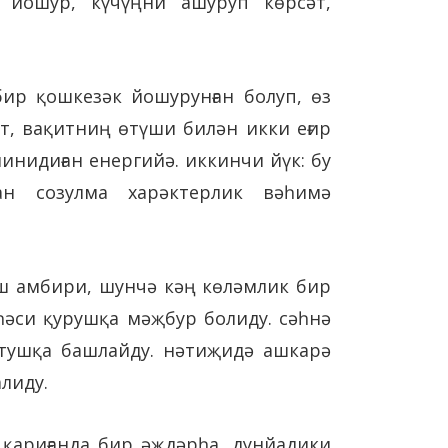
 йошур, күчүңни ашуруп көрсәт,
бир қошкезәк йошурунған болуп, өз
т, вақитниң өтүши билән икки еғир
инидиған енергийә. иккинчи йүк: бу
н созулма харәктерлик вәһимә
ш амбири, шунчә кәң көләмлик бир
һәси қурушқа мәҗбур болиду. сәһнә
утушқа башлайду. нәтиҗидә ашкарә
лиду.
 қариғанда бир әҗдәрһа, дунйадики