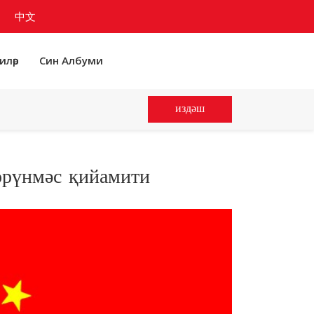
中文
иләр
Син Албуми
издәш
өрүнмәс қийамити