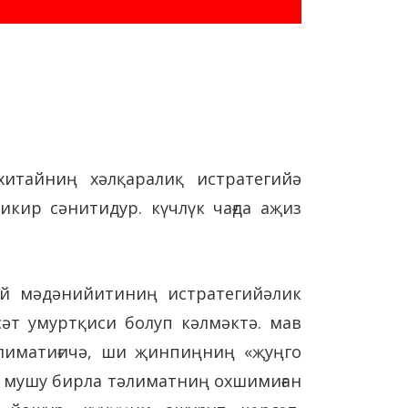
итайниң хәлқаралиқ истратегийә
кир сәнитидур. күчлүк чағда аҗиз
ай мәдәнийитиниң истратегийәлик
әт умуртқиси болуп кәлмәктә. мав
лиматиғичә, ши җинпиңниң «җуңго
әл мушу бирла тәлиматниң охшимиған