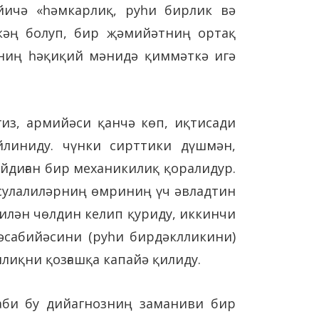
йичә «һәмкарлиқ, руһи бирлик вә
кәң болуп, бир җәмийәтниң ортақ
өзниң һәқиқий мәнидә қиммәткә игә
из, армийәси қанчә көп, иқтисади
йлиниду. чүнки сирттики дүшмән,
йдиған бир механикилиқ қоралидур.
 сулалиләрниң өмриниң үч әвладтин
билән чөлдин келип қуриду, иккинчи
әсабийәсини (руһи бирдәклликини)
илиқни қозғашқа капайә қилиду.
аби бу дийагнозниң заманиви бир