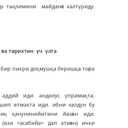
ир тәңлимини мәйданға кәлтүриду.
.
 вә тарихтин үч үлгә
н бир пикри доқмушқа беришқа тоғра
 аддий иди. әндилус упримақта,
шип өтмәктә иди. ибни халдун бу
иқ қанунинийитини йазған иди.
(өзи <әсабийә> дәп атиған) ички