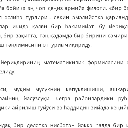
йа бойичә әң чоп деңиз армийә филоти, «бир бә
л әслиһә түрлири... лекин әмәлийәткә қариған
қлар ичидә қалған бир һакимийәт. бу йериқ
ң бир вақитта, тәң қәдәмдә бир-бирини сәмири
ш тәңлимисини оттуриға чиқириду.
 йериқлириниң математикилиқ формиласини с
елиду:
си, муқим мүлүкниң көпүклишиши, ашкарий
райниң йалғузлуқи, чегра районлардики ру
дики айрилиш туйғуси вә һәддидин зийадә кеңий
дақ бир дөләткә нисбәтән йәккә һалда бир и