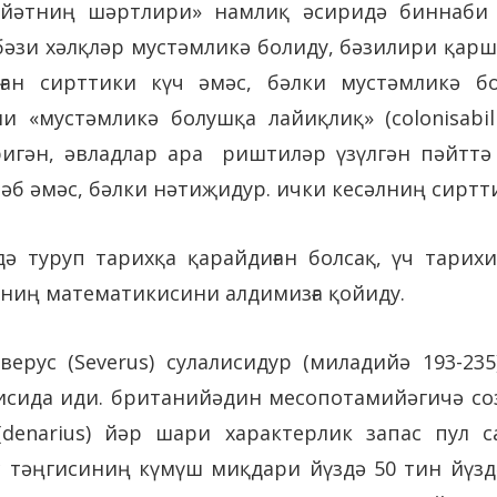
ийәтниң шәртлири» намлиқ әсиридә биннаби
бәзи хәлқләр мустәмликә болиду, бәзилири қар
ған сирттики күч әмәс, бәлки мустәмликә 
 «мустәмликә болушқа лайиқлиқ» (colonisabil
ригән, әвладлар ара риштиләр үзүлгән пәйтт
әб әмәс, бәлки нәтиҗидур. ички кесәлниң сиртт
ә туруп тарихқа қарайдиған болсақ, үч тарих
ниң математикисини алдимизға қойиду.
ерус (Severus) сулалисидур (миладийә 193-23
исида иди. британийәдин месопотамийәгичә соз
(denarius) йәр шари характерлик запас пул 
с тәңгисиниң күмүш миқдари йүздә 50 тин йүздә