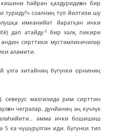
 кишини һәйран қалдуридиған бир
ши туриду?» соалниң түп йилтизи шу
болушқа имканийәт йаратқан ички
ité) дәп атайду.² бир хәлқ пикири
ә андин сирттики мустәмликичиләр
ики аламити.
ий үлгә хитайниң бүгүнки орниниң
5). северус мәзгилидә рим сирттин
улған чегралар, дунйаниң әң күчлүк
салаһийити... әмма ички бошишиш
 5 кә чүшүрүлгән иди. бүгүнки тил