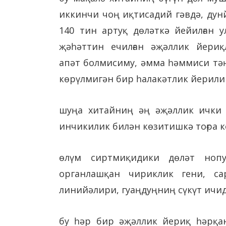
иккинчи чоң иқтисадий гәвдә, дун
140 тин артуқ дөләткә йейилған у
җәһәттин ечилған әҗәллик йери
апәт болмисиму, әмма һәммиси тә
көрүлмигән бир һалакәтлик йерили
шуңа хитайниң әң әҗәллик ички
инчикилик билән көзитишкә тоғра к
өлүм сиртмиқидики дөләт нопу
органлашқан чириклик гени, са
линийәлири, гуаңдуңниң сүкүт ичи
бу һәр бир әҗәллик йериқ һәрқан