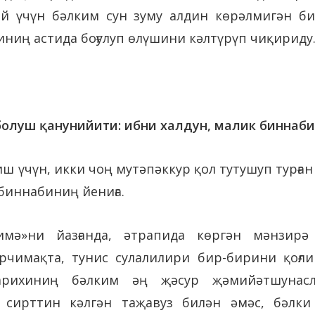
ай үчүн бәлким сун зуму алдин көрәлмигән б
ниң астида боғулуп өлүшини кәлтүрүп чиқириду
олуш қанунийити: ибни халдун, малик биннаби
 үчүн, икки чоң мутәпәккур қол тутушуп турға
 биннабиниң йениға.
имә»ни йазғанда, әтрапида көргән мәнзирә
чимақта, тунис сулалилири бир-бирини қоғли
арихиниң бәлким әң җәсур җәмийәтшунасл
сирттин кәлгән таҗавуз билән әмәс, бәлки 