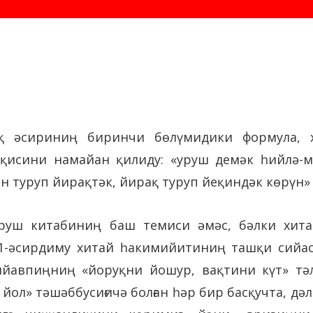
қ әсириниң биринчи бөлүмидики формула, х
исини намайан қилиду: «уруш демәк һийлә-ми
қин туруп йирақтәк, йирақ туруп йеқиндәк көрүн»
руш китабиниң баш темиси әмәс, бәлки хит
-әсирдиму хитай һакимийитиниң ташқи сийас
шйавпиңниң «йоруқни йошур, вақтини күт» тә
р йол» тәшәббусиғичә болған һәр бир басқучта, д