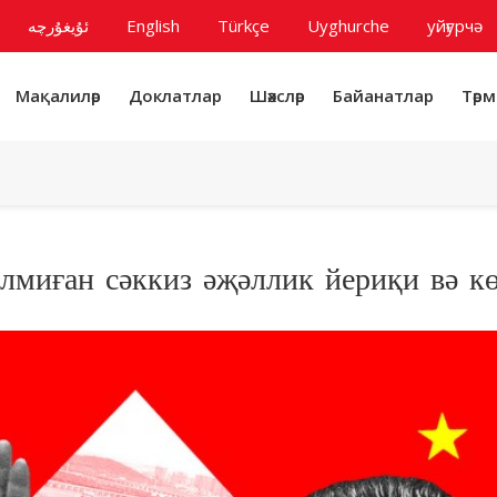
ئۇيغۇرچە
English
Türkçe
Uyghurche
уйғурчә
Мақалиләр
Доклатлар
Шәхсләр
Байанатлар
Тәрм
лмиған сәккиз әҗәллик йериқи вә к