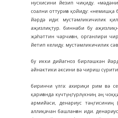
нусхисини йезип чиқиду. «мәдән
соални оттуриға қойиду: «немишқа 
йәрдә иди: мустәмликичилик қил
аҗизлиқтур. биннаби бу аҗизлиқни
җәһәттин чарчиған, органлири чи
йетип келиду. мустәмликичилик сәв
бу икки дийагноз бирләшкән йәрд
әйнәктики әксини вә чириш сүрити
биринчи үлгә: ахириқи рим вә сев
қариғанда күчтүңгүрлүкниң әң чоққ
армийәси, денариус тәңгисиниң 
аллиқачан башланған иди. денариу