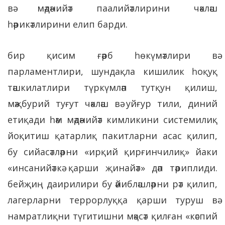
вә мәдәнийәт паалийәтлирини чәкләш
һәрикәтлирини елип барди.
бир қисим ғәрб һөкүмәтлири вә
парламентлири, шундақла кишилик һоқуқ
тәшкилатлири түркүмләп тутқун қилиш,
мәҗбурий туғут чәкләш вә уйғур тили, диний
етиқади һәм мәдәнийәт кимликини системилиқ
йоқитиш қатарлиқ пакитларни асас қилип,
бу сийасәтләрни «ирқий қирғинчилиқ» йаки
«инсанийәткә қарши җинайәт» дәп тәриплиди.
бейҗиң даирилири бу әйибләшләрни рәт қилип,
лагерларни террорлуққа қарши туруш вә
намратлиқни түгитишни мәқсәт қилған «кәспий