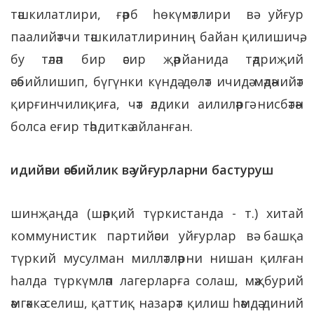
тәшкилатлири, ғәрб һөкүмәтлири вә уйғур
паалийәтчи тәшкилатлириниң байан қилишичә,
бу тәләп бир әсир җәрйанида тәдриҗий
әсәбийлишип, бүгүнки күндә дөләт ичидә мәдәнийәт
қирғинчилиқиға, чәт әлдики аилиләргә нисбәтән
болса еғир тәһдиткә айланған.
идийәви әсәбийлик вә уйғурларни бастуруш
шинҗаңда (шәрқий түркистанда - т.) хитай
коммунистик партийәси уйғурлар вә башқа
түркий мусулман милләтләрни нишан қилған
һалда түркүмләп лагерларға солаш, мәҗбурий
әмгәккә селиш, қаттиқ назарәт қилиш һәмдә диний