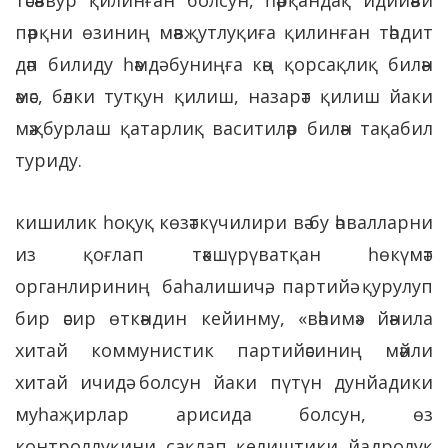
пәрқни өзиниң мәвҗутлуқиға қилинған тәһдит
дәп билиду һәмдә буниңға кәң қорсақлиқ билән
әмәс, бәлки тутқун қилиш, назарәт қилиш йаки
мәҗбурлаш қатарлиқ васитиләр билән тақабил
туриду.
кишилик һоқуқ көзәткүчилири вә бу әһвалларни
из қоғлап тәкшүрүватқан һөкүмәт
органлириниң баһалишичә, партийә қурулуп
бир әсир өткәндин кейинму, «вәһимә» йәнила
хитай коммунистик партийәсиниң мәйли
хитай ичидә болсун йаки пүтүн дунйадики
муһаҗирлар арисида болсун, өз
контроллуқини сақлап қелиштики йадролуқ