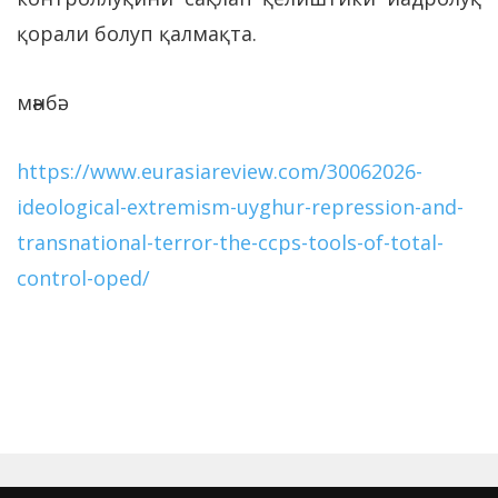
қорали болуп қалмақта.
мәнбә:
https://www.eurasiareview.com/30062026-
ideological-extremism-uyghur-repression-and-
transnational-terror-the-ccps-tools-of-total-
control-oped/