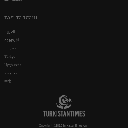
тал таллаш
العربية
ئۇيغۇرچە
English
Türkçe
Uyghurche
уйғурчә
中文
Copyright ©2020 turkistantimes.com