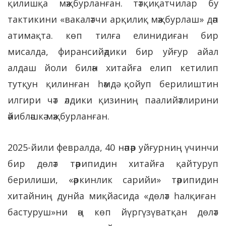
қилишқа мәҗбурланған. тәтқиқатчилар бу
тактикини «вакаләтчи арқилиқ мәҗбурлаш» дәп
атимақта. көп тилға елинидиған бир
мисалда, фирансийәдики бир уйғур айал
алдаш йоли билән хитайға елип кетилип
тутқун қилинған һәмдә қойуп берилиштин
илгири чәт әлдики қизиниң паалийәтлирини
әйибләшкә мәҗбурланған.
2025-йили февралда, 40 нәпәр уйғурниң үчинчи
бир дөләт тәрипидин хитайға қайтуруп
берилиши, «әркинлик сарийи» тәрипидин
хитайниң дунйа миқйасида «дөләт һалқиған
бастуруш»ни әң көп йүргүзүватқан дөләт