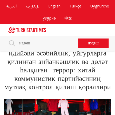
العربية
ئۇيغۇرچە
English
Türkçe
Uyghurche
уйғурчә
中文
издәш
идийәви әсәбийлик, уйғурларға
қилинған зийанкәшлик вә дөләт
һалқиған террор: хитай
коммунистик партийәсиниң
мутләқ контрол қилиш қораллири