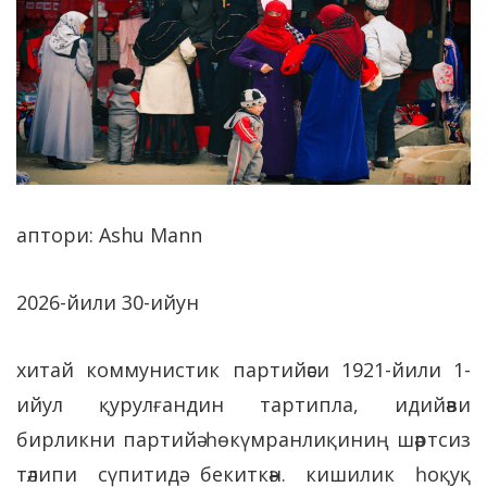
аптори: Ashu Mann
2026-йили 30-ийун
хитай коммунистик партийәси 1921-йили 1-
ийул қурулғандин тартипла, идийәви
бирликни партийә һөкүмранлиқиниң шәртсиз
тәлипи сүпитидә бекиткән. кишилик һоқуқ