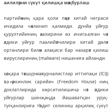
аилиләрни сүкүт қилишқа мәҗбурлаш
партийәниң қара қоли пәқәт хитай чеграси
ичидила чәклинип қалмиди. дунйа уйғур
қурултийиниң әзалирини өз ичигә алған чәт
әлдики уйғур паалийәтчилири хитай дөләт
органлири билән алақиси бар назарәт қилиш
вируслириниң (malware) нишаниға айланди.
хәлқара тәкшүрмә журналистлар иттипақи (ICIJ)
вә «әркинлик сарийи» (Freedom House) ниң
доклатлирида көрситилишичә, чәт әлдики
уйғурлар шинҗаңда йашаватқан уруқ-
туғқанлириға тәһдит селиниш арқилиқ сүкүт