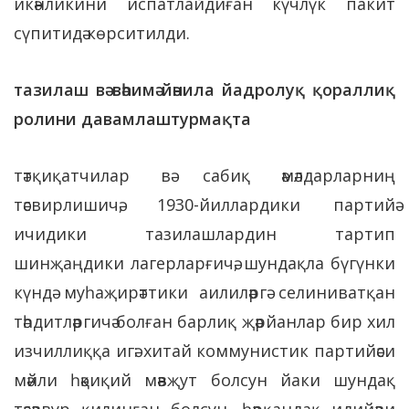
икәнликини испатлайдиған күчлүк пакит
сүпитидә көрситилди.
тазилаш вә вәһимә йәнила йадролуқ қорал
лиқ
ролини давамлаштурмақта
тәтқиқатчилар вә сабиқ әмәлдарларниң
тәсвирлишичә, 1930-йиллардики партийә
ичидики тазилашлардин тартип
шинҗаңдики лагерларғичә, шундақла бүгүнки
күндә муһаҗирәттики аилиләргә селиниватқан
тәһдитләргичә болған барлиқ җәрйанлар бир хил
изчиллиққа игә: хитай коммунистик партийәси
мәйли һәқиқий мәвҗут болсун йаки шундақ
тәсәввур қилинған болсун, һәрқандақ идийәви