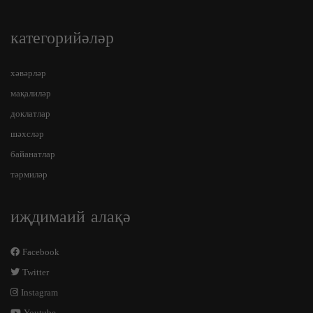
категорийәләр
хәвәрләр
мақалиләр
доклатлар
шәхсләр
байанатлар
тәрмиләр
иҗдимаий алақә
Facebook
Twitter
Instagram
Youtube