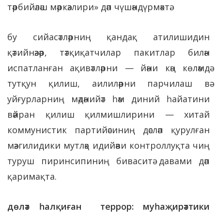
тәрбийәләш мәркәзлири» дәп чүшәндүрмәктә.
бу сийасәтләрниң қандақ атилишидин
қәтийнәзәр, тәтқиқатчилар пакитлар билән
испатланған ақивәтләрни — йәни кәң көләмдә
тутқун қилиш, аилиләрни парчилаш вә
уйғурларниң мәдәнийәт һәм диний һайатини
вәйран қилиш қилмишлирини — хитай
коммунистик партийәсиниң дәсләп қурулған
мәзгилидики мутләқ идийәви контроллуқта чиң
туруш пиринсипиниң биваситә давами дәп
қаримақта.
дөләт һалқиған террор: муһаҗирәттики