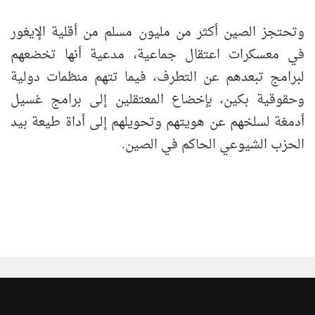
وتحتجز الصين أكثر من مليون مسلم من أقلية الإيغور
في معسكرات اعتقال جماعية، مدعية أنها تخضعهم
لبرامج تبعدهم عن التطرف، فيما تتهم منظمات دولية
وحقوقية بكين، بإخضاع المعتقلين إلى برامج غسيل
أدمغة لسلخهم عن هويتهم وتحويلهم إلى أداة طيعة بيد
الحزب الشيوعي الحاكم في الصين.