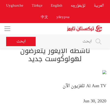
العربية
ئۇيغۇرچە
English
Türkçe
Uyghurche
中文
уйғурчә
ابحث
ناشطة الإيغور يتعرضون
لهولوكوست جديد
Al Aan TV تلفزيون الآن
Jun 30, 2020