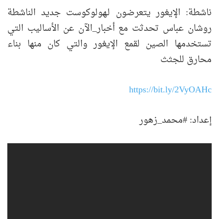
ناشطة: الإيغور يتعرضون لـهولوكوست جديد الناشطة
روشان عباس تحدثت مع أخبار_الآن عن الأساليب التي
تستخدمها الصين لقمع الإيغور والتي كان منها بناء
محارق للجثث
https://bit.ly/2VyOAHc
إعداد: #محمد_زهور