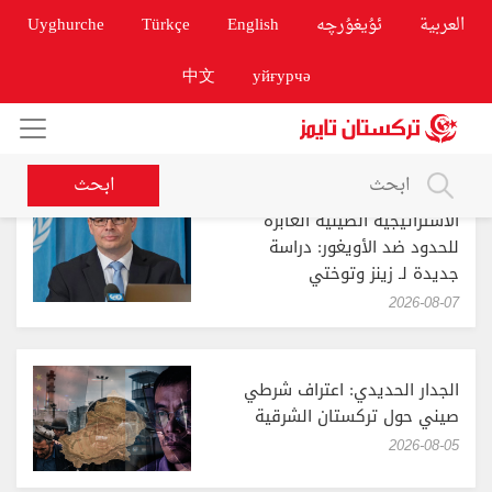
العربية
ئۇيغۇرچە
English
Türkçe
Uyghurche
中文
уйғурчә
ابحث
الاستراتيجية الصينية العابرة
للحدود ضد الأويغور: دراسة
جديدة لـ زينز وتوختي
‎2026-08-07
الجدار الحديدي: اعتراف شرطي
صيني حول تركستان الشرقية
‎2026-08-05