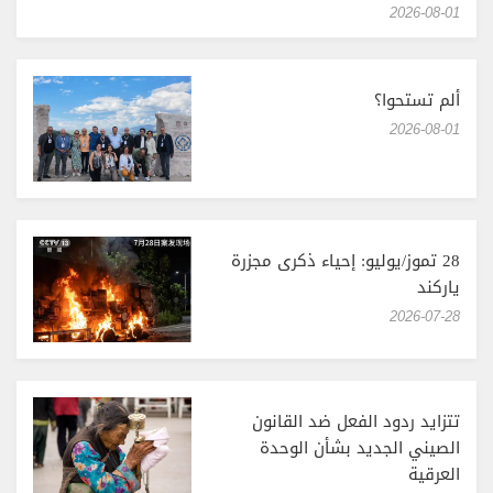
‎2026-08-01
ألم تستحوا؟
‎2026-08-01
28 تموز/يوليو: إحياء ذكرى مجزرة
ياركند
‎2026-07-28
تتزايد ردود الفعل ضد القانون
الصيني الجديد بشأن الوحدة
العرقية