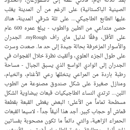
بعد ثلاثة أيام، قادني عمه إلى تاشقورغان، (الحدود
الصينية الباكستانية) على الرغم من أن المدينة يغلب
عليها الطابع الطاجيكي... على تلة شرقي المدينة، هناك
حصن متداعي من الطين والطوب - يبلغ عمره 600 عام
على الأقل، وفقًا لدليل ماي راف myRough. الجدران
والأسوار المزخرفة بحالة جيدة إلى حد ما. صعدت وسرت
على طول الجزء العلوي، وألقيت نظرة خلال الفجوات في
الجدران إلى الوادي الواسع الذي يسبق الجبال - مساحة
رطبة باردة من المراعي يتخللها رعي الأغنام، والخيام،
ومنازل صغيرة على شكل صندوق مصنوعة من الطوب
اللبن... ترتدي النساء الطاجيكيات قبعات بيضاوية الشكل
مسطحة تماماً من الأعلى؛ البعض يغطى القبعة بقطعة
قماش أو حجاب كبير. أجد هذا أنيقاً جداً - لاسيما القبعات
الحمراء الزاهية، والتي دائماً ما تكون مصحوبة بفساتين