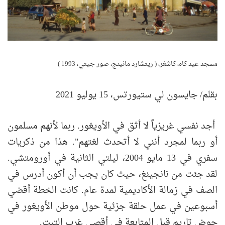
مسجد عيد كاه، كاشغر، ( ريتشارد مانينج، صور جيتي، 1993 )
بقلم/ جايسون لي ستيورتس، 15 يوليو 2021
أجد نفسي غريزياً لا أثق في الأويغور. ربما لأنهم مسلمون
أو ربما لمجرد أنني لا أتحدث لغتهم". هذا من ذكريات
سفري في 13 مايو 2004، ليلتي الثانية في أورومتشي.
لقد جئت من نانجينغ، حيث كان يجب أن أكون أدرس في
الصف في زمالة الأكاديمية لمدة عام. كانت الخطة أقضي
أسبوعين في عمل حلقة جزئية حول موطن الأويغور في
حوض تاريم قبل المتابعة في أقصى غرب التبت.