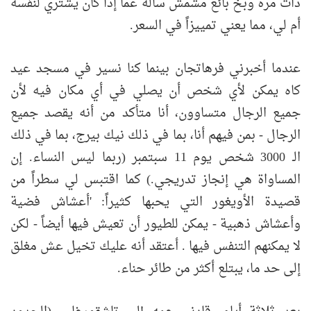
ذات مرة وبخ بائع مشمش سأله عما إذا كان يشتري لنفسه
أم لي، مما يعني تمييزاً في السعر.
عندما أخبرني فرهاتجان بينما كنا نسير في مسجد عيد
كاه يمكن لأي شخص أن يصلي في أي مكان فيه لأن
جميع الرجال متساوون، أنا متأكد من أنه يقصد جميع
الرجال - بمن فيهم أنا، بما في ذلك نيك بيرج، بما في ذلك
الـ 3000 شخص يوم 11 سبتمبر (ربما ليس النساء. إن
المساواة هي إنجاز تدريجي.) كما اقتبس لي سطراً من
قصيدة الأويغور التي يحبها كثيراً: 'أعشاش فضية
وأعشاش ذهبية - يمكن للطيور أن تعيش فيها أيضاً - لكن
لا يمكنهم التنفس فيها . أعتقد أنه عليك تخيل عش مغلق
إلى حد ما، يبتلع أكثر من طائر حناء.