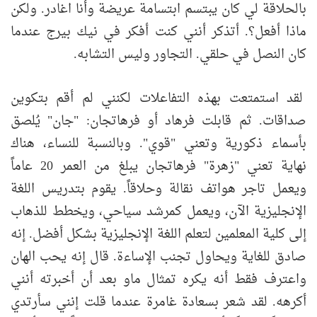
بالحلاقة لي كان يبتسم ابتسامة عريضة وأنا اغادر. ولكن
ماذا أفعل؟. أتذكر أنني كنت أفكر في نيك بيرج عندما
كان النصل في حلقي. التجاور وليس التشابه.
لقد استمتعت بهذه التفاعلات لكنني لم أقم بتكوين
صداقات. ثم قابلت فرهاد أو فرهاتجان: "جان" يُلصق
بأسماء ذكورية وتعني "قوي". وبالنسبة للنساء، هناك
نهاية تعني "زهرة" فرهاتجان يبلغ من العمر 20 عاماً
ويعمل تاجر هواتف نقالة وحلاقاً. يقوم بتدريس اللغة
الإنجليزية الآن، ويعمل كمرشد سياحي، ويخطط للذهاب
إلى كلية المعلمين لتعلم اللغة الإنجليزية بشكل أفضل. إنه
صادق للغاية ويحاول تجنب الإساءة. قال إنه يحب الهان
واعترف فقط أنه يكره تمثال ماو بعد أن أخبرته أنني
أكرهه. لقد شعر بسعادة غامرة عندما قلت إنني سأرتدي