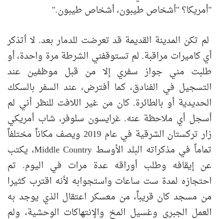
"أمريكا؟ "أشخاص طيبون، أشخاص طيبون."
لم تكن المدينة القديمة قد تعرضت للدمار بعد. لا أتذكر
أي كاميرات مراقبة. لم تستوقفني الشرطة مرة واحدة، أو
طلبت مني جواز سفري إلا من قبل موظفين عند
التسجيل في الفنادق، كما أفترض، عند السفر بالسكك
الحديدية أو بالطائرة. كان من غير اللافت للنظر أني لم
أسجل أي ملاحظة عنه. غرايسون سلوفر، شاب أمريكي
زار تركستان الشرقية في عام 2019 ويصف مكاناً مختلفاً
تماماً في مذكراته البلد الأوسط Middle Country، يكتب
عن إيقافه وطلب أوراقه عدة مرات في اليوم. تم
احتجازه لمدة ست ساعات واستجوابه لأنه اقترب كثيرا
من مسجد كان قريباً، من معسكر اعتقال الذي يوجد به
العمل الجبري وغسيل المخ والإنتهاكات الوحشية، ولم