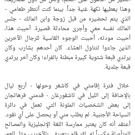
وهذا يعطيها نكهة غنية جداً. بينما كنت أنتظر طعامي –
الذي يتم تحضيره من قبل زوجة وابن المالك - جلس
المالك نفسه معي وأجرى محادثة قصيرة. أحببت هذا،
أحببت مودته، أحببت الوجوه القاسية للرجال الآخرين
الذين جاءوا لتناول العشاء. كان أحدهم بشارب وكان
يرتدي قبعة شتوية كبيرة مبطنة بالفراء؛ وكان آخر يرتدي
قبعة جلدية.
خلال فترة إقامتي في كاشغر وحولها - أربع ليال
بالإضافة إلى الليل في تاشقورغان - قدمني فرهاتجان
إلى بعض الشخصيات الملونة التي تعمل في دائرة
السياحة الأجنبية. لم يطلب مني أو يحصل على أي نقود.
أعتقد أنه كان يعتبر ممارسة اللغة الإنجليزية والمصالح
المتأصلة مكسباً له. لقد قام بتعريفي بالآخرين، مثل العم،