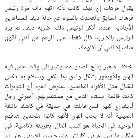
يقول فرهات إن ديف كاذب لأنه اتهم ذات مرة رئيس
فرهات السابق بالتحدث بالسوء عن حانة ديف للمسافرين
الأجانب. عندما أنكر الرئيس ذلك، ضربه ديف. لم يرد
الرئيس بالضرب، قال فقط، على الرغم من أنني أقوى
منك، إلا أنني لن أقاومك.
خلاف صغير يثلج الصدر. مما يشير إلى وقت عاش فيه
الهان والأويغور بشكل وثيق بما يكفي وبسلام بما يكفي
للقتال مثل الأفراد العاديين. يفترض المرء أن التوترات
كانت قائمة. يستاء الناس من مستعمريهم. أخبرني رجل
أويغوري كبير السن قابلته في حديقة في كاشغر باللغة
الصينية أنه لا يحب الهان لأنهم كانوا ملحدين هدفهم
الوحيد في الحياة هو كسب المال. بطريقة تكاملية، في
مكان ما بين إم تي كايلش وشيجاست أخبرني هان أن