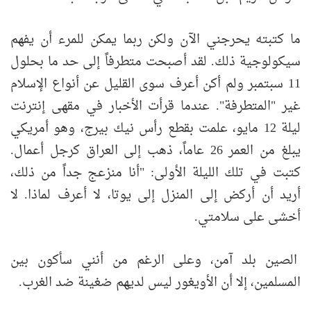
ما كتبته يحرجني الآن ولكن ربما يمكن للمرء أن يفهم
سيكولوجية ذلك. لقد أصبحت متطرفاً إلى حد ما بحلول
11 سبتمبر ولم أكن أعرف سوى القليل عن أنواع الإسلام
غير "المتطرفة". عندما قرأت الأخبار في مقهى إنترنت
ليلة 12 مايو، علمت بقطع رأس نيك بيرج، وهو أمريكي
يبلغ من العمر 26 عاماً، ذهب إلى العراق كرجل أعمال.
كتبت في تلك الليلة الأولى: "أنا منزعج جداً من ذلك،
أريد أن أركض إلى المنزل إلى يوتا، لا أعرف لماذا. لا
أخشى على سلامتي.
الصين بلد آمن، وعلى الرغم من أنني سأكون بين
المسلمين، إلا أن الأويغور ليس لديهم ضغينة ضد الغرب.