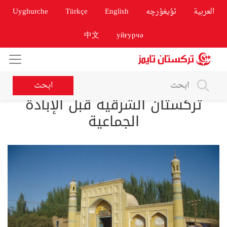
العربية
ئۇيغۇرچە
English
Türkçe
Uyghurche
中文
уйғурчә
ابحث
تركستان الشرقية قبل الإبادة
الجماعية