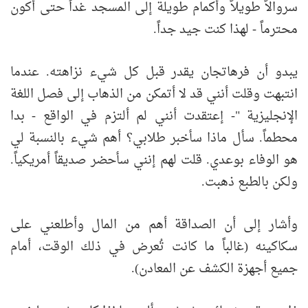
سروالاً طويلاً وأكمام طويلة إلى المسجد غداً حتى أكون
محترماً - لهذا كنت جيد جداً.
يبدو أن فرهاتجان يقدر قبل كل شيء نزاهته. عندما
انتبهت وقلت أنني قد لا أتمكن من الذهاب إلى فصل اللغة
الإنجليزية "- إعتقدت أنني لم ألتزم في الواقع - بدا
محطماً. سأل ماذا سأخبر طلابي؟ أهم شيء بالنسبة لي
هو الوفاء بوعدي. قلت لهم إنني سأحضر صديقاً أمريكياً.
ولكن بالطبع ذهبت.
وأشار إلى أن الصداقة أهم من المال وأطلعني على
سكاكينه (غالباً ما كانت تُعرض في ذلك الوقت، أمام
جميع أجهزة الكشف عن المعادن).