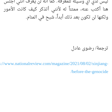
ليس لدي أي وسيلة للمعرفة. كما أنه لن يعرف أنني أجلس
هنا أكتب عنه، ممتناً له لأنني أتذكر كيف كانت الأمور
ولكنها لن تكون بعد ذلك أبداً، شبح في المنام.
ترجمة/ رضوى عادل
s://www.nationalreview.com/magazine/2021/08/02/xinjiang-
before-the-genocide/