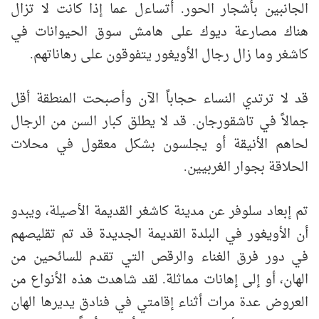
الجانبين بأشجار الحور. أتساءل عما إذا كانت لا تزال
هناك مصارعة ديوك على هامش سوق الحيوانات في
كاشغر وما زال رجال الأويغور يتفوقون على رهاناتهم.
قد لا ترتدي النساء حجاباً الآن وأصبحت المنطقة أقل
جمالاً في تاشقورجان. قد لا يطلق كبار السن من الرجال
لحاهم الأنيقة أو يجلسون بشكل معقول في محلات
الحلاقة بجوار الغربيين.
تم إبعاد سلوفر عن مدينة كاشغر القديمة الأصيلة، ويبدو
أن الأويغور في البلدة القديمة الجديدة قد تم تقليصهم
في دور فرق الغناء والرقص التي تقدم للسائحين من
الهان، أو إلى إهانات مماثلة. لقد شاهدت هذه الأنواع من
العروض عدة مرات أثناء إقامتي في فنادق يديرها الهان