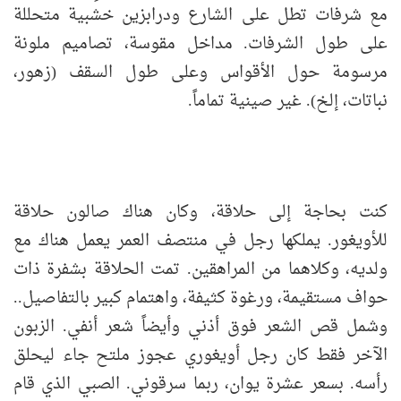
مع شرفات تطل على الشارع ودرابزين خشبية متحللة
على طول الشرفات. مداخل مقوسة، تصاميم ملونة
مرسومة حول الأقواس وعلى طول السقف (زهور،
نباتات، إلخ). غير صينية تماماً.
كنت بحاجة إلى حلاقة، وكان هناك صالون حلاقة
للأويغور. يملكها رجل في منتصف العمر يعمل هناك مع
ولديه، وكلاهما من المراهقين. تمت الحلاقة بشفرة ذات
حواف مستقيمة، ورغوة كثيفة، واهتمام كبير بالتفاصيل..
وشمل قص الشعر فوق أذني وأيضاً شعر أنفي. الزبون
الآخر فقط كان رجل أويغوري عجوز ملتح جاء ليحلق
رأسه. بسعر عشرة يوان، ربما سرقوني. الصبي الذي قام