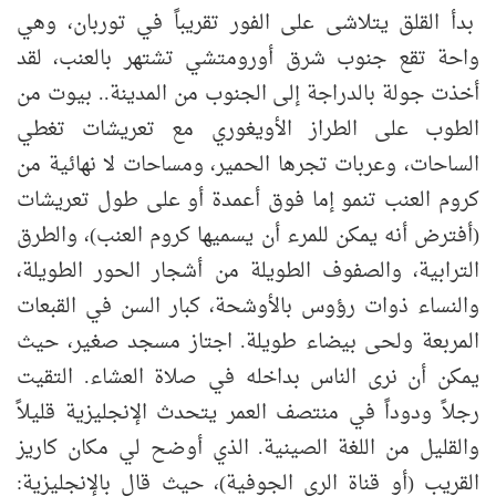
بدأ القلق يتلاشى على الفور تقريباً في توربان، وهي
واحة تقع جنوب شرق أورومتشي تشتهر بالعنب، لقد
أخذت جولة بالدراجة إلى الجنوب من المدينة.. بيوت من
الطوب على الطراز الأويغوري مع تعريشات تغطي
الساحات، وعربات تجرها الحمير، ومساحات لا نهائية من
كروم العنب تنمو إما فوق أعمدة أو على طول تعريشات
(أفترض أنه يمكن للمرء أن يسميها كروم العنب)، والطرق
الترابية، والصفوف الطويلة من أشجار الحور الطويلة،
والنساء ذوات رؤوس بالأوشحة، كبار السن في القبعات
المربعة ولحى بيضاء طويلة. اجتاز مسجد صغير، حيث
يمكن أن نرى الناس بداخله في صلاة العشاء. التقيت
رجلاً ودوداً في منتصف العمر يتحدث الإنجليزية قليلاً
والقليل من اللغة الصينية. الذي أوضح لي مكان كاريز
القريب (أو قناة الري الجوفية)، حيث قال بالإنجليزية: