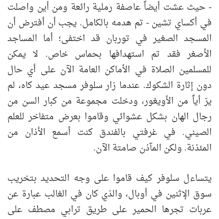
- حيث عشت أيضاً عاصفة رملية رائعة ومن أين واصلت
في أكساي تشين - تم هدمه بالكامل. يجب أن أفترض أن
المسجد الصغير في توربان قد اختفى؛ أما المساجد
الأصغر فقد تم استهدافها بحماس خاص. لا يمكن
للمسلمين الصلاة في الأماكن العامة الآن على أي حال
دون إثارة الشكوك. عندما زار سلوفر مسجد عيد كاه، لم
يرَ أياً من الأويغور، ودخلت مجموعة من كبار السن من
رجال الهان بشكل عشوائي وقاموا بعرض متفاخر للعلم
الصيني. في غرفتي بالفندق كنت أسمع الأذان من
المئذنة. ولكن المآذن صامتة الآن.
يتساءل سلوفر كيف قاموا على وجه التحديد بتخريب
سوق الإثنين في أوبال، والذي كان في الغالب عبارة عن
عربات تجرها الحمير على طريق ترابي مصطف على