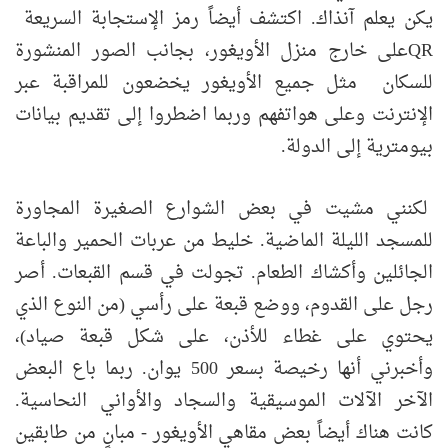
يكن يعلم آنذاك. اكتشف أيضاً رمز الإستجابة السريعة
QRعلى خارج منزل الأويغور، بجانب الصور المنشورة
للسكان مثل جميع الأويغور يخضعون للمراقبة عبر
الإنترنت وعلى هواتفهم وربما اضطروا إلى تقديم بيانات
بيومترية إلى الدولة.
لكنني مشيت في بعض الشوارع الصغيرة المجاورة
للمسجد الليلة الماضية. خليط من عربات الحمير والباعة
الجائلين وأكشاك الطعام. تجولت في قسم القبعات. أصر
رجل على القدوم، ووضع قبعة على رأسي (من النوع الذي
يحتوي على غطاء للأذن، على شكل قبعة صياد)،
وأخبرني أنها رخيصة بسعر 500 يوان. ربما باع البعض
الآخر الآلات الموسيقية والسجاد والأواني النحاسية.
كانت هناك أيضاً بعض مقاهي الأويغور - مبانٍ من طابقين