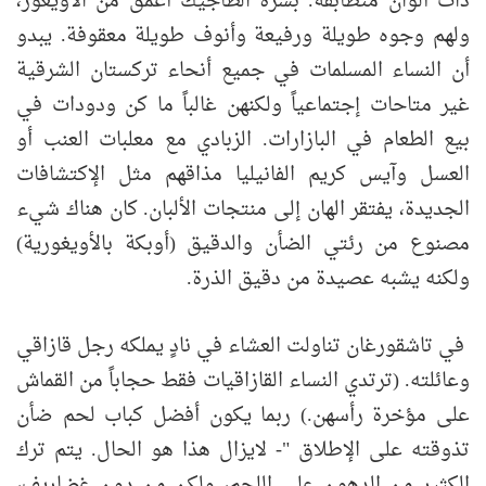
ذات ألوان متطابقة. بشرة الطاجيك أغمق من الأويغور،
ولهم وجوه طويلة ورفيعة وأنوف طويلة معقوفة. يبدو
أن النساء المسلمات في جميع أنحاء تركستان الشرقية
غير متاحات إجتماعياً ولكنهن غالباً ما كن ودودات في
بيع الطعام في البازارات. الزبادي مع معلبات العنب أو
العسل وآيس كريم الفانيليا مذاقهم مثل الإكتشافات
الجديدة، يفتقر الهان إلى منتجات الألبان. كان هناك شيء
مصنوع من رئتي الضأن والدقيق (أوبكة بالأويغورية)
ولكنه يشبه عصيدة من دقيق الذرة.
في تاشقورغان تناولت العشاء في نادٍ يملكه رجل قازاقي
وعائلته. (ترتدي النساء القازاقيات فقط حجاباً من القماش
على مؤخرة رأسهن.) ربما يكون أفضل كباب لحم ضأن
تذوقته على الإطلاق "- لايزال هذا هو الحال. يتم ترك
الكثير من الدهون على اللحم، ولكن من دون غضاريف،