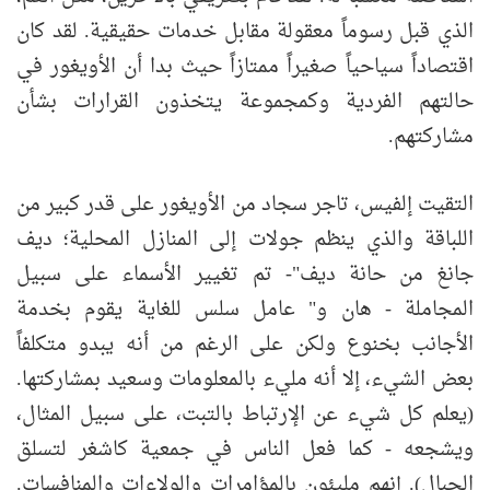
الذي قبل رسوماً معقولة مقابل خدمات حقيقية. لقد كان
اقتصاداً سياحياً صغيراً ممتازاً حيث بدا أن الأويغور في
حالتهم الفردية وكمجموعة يتخذون القرارات بشأن
مشاركتهم.
التقيت إلفيس، تاجر سجاد من الأويغور على قدر كبير من
اللباقة والذي ينظم جولات إلى المنازل المحلية؛ ديف
جانغ من حانة ديف"- تم تغيير الأسماء على سبيل
المجاملة - هان و" عامل سلس للغاية يقوم بخدمة
الأجانب بخنوع ولكن على الرغم من أنه يبدو متكلفاً
بعض الشيء، إلا أنه مليء بالمعلومات وسعيد بمشاركتها.
(يعلم كل شيء عن الإرتباط بالتبت، على سبيل المثال،
ويشجعه - كما فعل الناس في جمعية كاشغر لتسلق
الجبال). إنهم مليئون بالمؤامرات والولاءات والمنافسات.