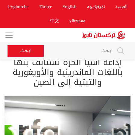
العربية
ئۇيغۇرچە
English
Türkçe
Uyghurche
中文
уйғурчә
ابحث
إذاعة آسيا الحرة تستأنف بثها
باللغات الماندرينية والأويغورية
والتبتية إلى الصين