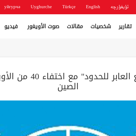
ئۇيغۇرچە
English
Türkçe
Uyghurche
уйғурчә
تقارير
شخصيات
مقالات
صوت الأويغور
فيديو
الأمم المتحدة تندد بـ 
الصين