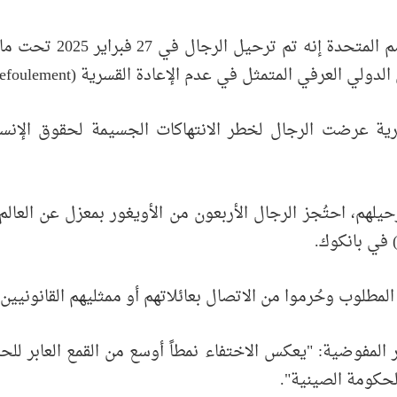
وفي بيان صحفي صدر الي
لعرفي المتمثل في عدم الإعادة القسرية (non-refoulement).
رية عرضت الرجال لخطر الانتهاكات الجسيمة لحقوق الإنسا
حيلهم، احتُجز الرجال الأربعون من الأويغور بمعزل عن العال
طلوب وحُرموا من الاتصال بعائلاتهم أو ممثليهم القانونيين أ
 المفوضية: "يعكس الاختفاء نمطاً أوسع من القمع العابر للح
الحكومة الصينية".