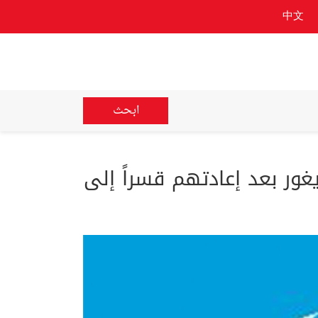
中文
ابحث
"القمع العابر للحدود" مع اختفاء 40 من الأويغور بعد إعادتهم قسراً إلى