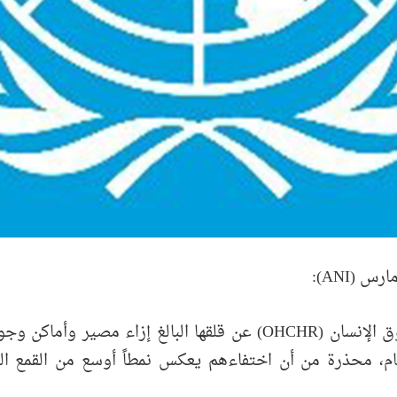
عام، محذرة من أن اختفاءهم يعكس نمطاً أوسع من القمع الع