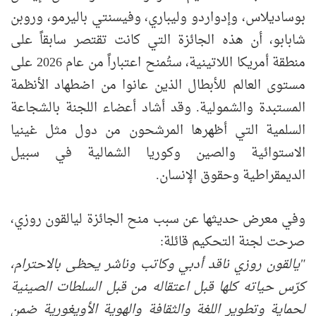
بوساديلاس، وإدواردو وليباري، وفيسنتي باليرمو، وروبن
شابابو، أن هذه الجائزة التي كانت تقتصر سابقاً على
منطقة أمريكا اللاتينية، ستُمنح اعتباراً من عام 2026 على
مستوى العالم للأبطال الذين عانوا من اضطهاد الأنظمة
المستبدة والشمولية. وقد أشاد أعضاء اللجنة بالشجاعة
السلمية التي أظهرها المرشحون من دول مثل غينيا
الاستوائية والصين وكوريا الشمالية في سبيل
الديمقراطية وحقوق الإنسان.
وفي معرض حديثها عن سبب منح الجائزة ليالقون روزي،
صرحت لجنة التحكيم قائلة:
"
يالقون روزي ناقد أدبي وكاتب وناشر يحظى بالاحترام،
كرّس حياته كلها قبل اعتقاله من قبل السلطات الصينية
لحماية وتطوير اللغة والثقافة والهوية الأويغورية ضمن