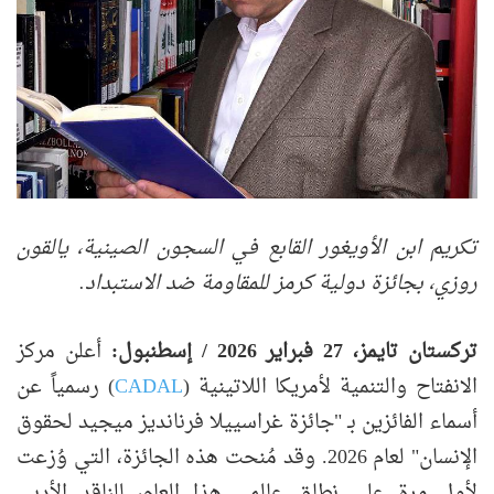
تكريم ابن الأويغور القابع في السجون الصينية، يالقون
روزي، بجائزة دولية كرمز للمقاومة ضد الاستبداد
.
تركستان تايمز، 27 فبراير 2026 / إسطنبول
:
أعلن مركز
الانفتاح والتنمية لأمريكا اللاتينية (
CADAL
) رسمياً عن
أسماء الفائزين بـ "جائزة غراسييلا فرنانديز ميجيد لحقوق
الإنسان" لعام 2026. وقد مُنحت هذه الجائزة، التي وُزعت
لأول مرة على نطاق عالمي هذا العام، للناقد الأدبي