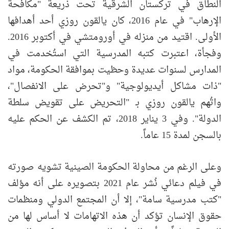
النطاق في تركستان الشرقية تحت ذريعة "مكافحة
الإرهاب" في عام 2016، كان يالقون روزي أحد أهدافها
الأولى. اقتيد من منزله في أورومتشي في أكتوبر 2016.
وفجأة، اعتبرت كتبه المدرسية التي استُخدمت في
المدارس لسنوات عديدة وحظيت بموافقة الحكومة، مواد
"ذات مشاكل أيديولوجية" و"تحرض على الانفصال"،
واتُهم يالقون روزي بـ "التحريض على تقويض سلطة
الدولة". وفي 3 يناير 2018، تم الكشف عن الحكم عليه
بالسجن لمدة 15 عاماً.
وعلى الرغم من محاولة الحكومة الصينية تشويه صورته
في فيلم دعائي نُشر عام 2021 بتصويره على أنه مؤلف
"كتب مدرسية سامة"، إلا أن المجتمع الدولي ومنظمات
حقوق الإنسان تؤكد أن هذه الاتهامات لا أساس لها من