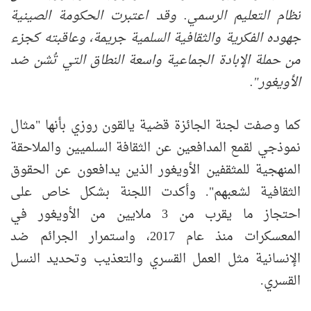
نظام التعليم الرسمي. وقد اعتبرت الحكومة الصينية
جهوده الفكرية والثقافية السلمية جريمة، وعاقبته كجزء
من حملة الإبادة الجماعية واسعة النطاق التي تُشن ضد
الأويغور
".
كما وصفت لجنة الجائزة قضية يالقون روزي بأنها "مثال
نموذجي لقمع المدافعين عن الثقافة السلميين والملاحقة
المنهجية للمثقفين الأويغور الذين يدافعون عن الحقوق
الثقافية لشعبهم". وأكدت اللجنة بشكل خاص على
احتجاز ما يقرب من 3 ملايين من الأويغور في
المعسكرات منذ عام 2017، واستمرار الجرائم ضد
الإنسانية مثل العمل القسري والتعذيب وتحديد النسل
القسري.