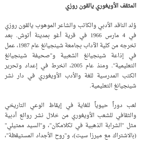
المثقف الأويغوري يالقون روزي
وُلد الناقد الأدبي والكاتب والشاعر الموهوب يالقون روزي
في 4 مارس 1966 في قرية أغو بمدينة أتوش. بعد
تخرجه من كلية الآداب بجامعة شينجيانغ عام 1987، عمل
في إذاعة شينجيانغ الشعبية و"صحيفة شينجيانغ
التعليمية". ومنذ عام 2005، انخرط في إعداد وتحرير
الكتب المدرسية للغة والأدب الأويغوري في دار نشر
شينجيانغ التعليمية.
لعب دوراً حيوياً للغاية في إيقاظ الوعي التاريخي
والثقافي للشعب الأويغوري من خلال نشر روائع أدبية
مثل "الشرابة الذهبية في تكلامكان"، و"السيد ممتيلي"
(بالاشتراك مع ميرزا سيت)، و"روح الأجداد المستيقظة"،