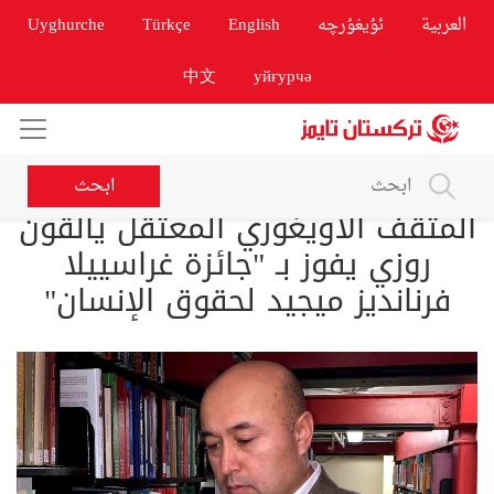
العربية
ئۇيغۇرچە
English
Türkçe
Uyghurche
中文
уйғурчә
ابحث
المثقف الأويغوري المعتقل يالقون
روزي يفوز بـ "جائزة غراسييلا
فرنانديز ميجيد لحقوق الإنسان"