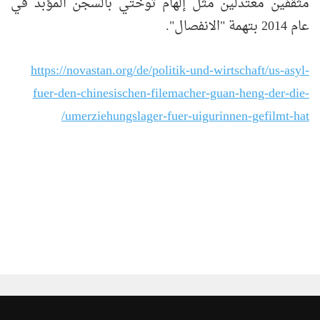
مثقفين معتدلين مثل إلهام توختي بالسجن المؤبد في
عام 2014 بتهمة "الانفصال".
https://novastan.org/de/politik-und-wirtschaft/us-asyl-
fuer-den-chinesischen-filemacher-guan-heng-der-die-
umerziehungslager-fuer-uigurinnen-gefilmt-hat/