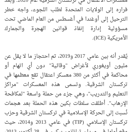
معسكرات الاعتقال في تركستان الشرقية عام 2020. وبعد
فراره إلى الولايات المتحدة لطلب اللجوء، واجه خطر
الترحيل إلى أوغندا في أغسطس من العام الماضي تحت
مسؤولية إدارة إنفاذ قوانين الهجرة والجمارك
الأمريكية (ICE).
يُقدر أنه بين عامي 2017 و2019، تم احتجاز ما لا يقل عن
مليون أويغوري لأغراض "وقائية" دون أي اتهام أو
محاكمة في أكثر من 380 معسكر اعتقال تقع معظمها في
تركستان الشرقية. وتسمى هذه المعسكرات "مراكز
التعليم والتدريب"، وهي جزء من حملة واسعة "لمكافحة
الإرهاب". أطلقت سلطات بكين هذه الحملة بعد هجمات
نُسبت إلى الحركة الإسلامية في تركستان الشرقية وحزب
تركستان الإسلامي (TIP) في عامي 2013 و2014، حيث
وقع أولها في ميدان تيانانمن ببكين في 28 أكتوبر 2013،