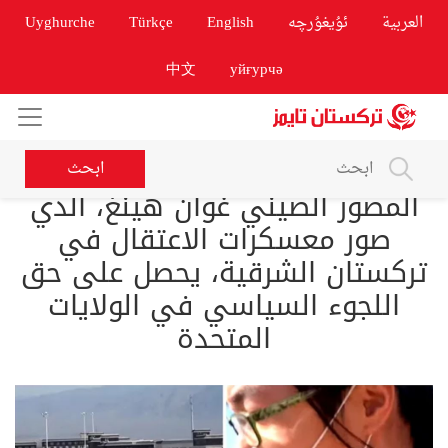
العربية
ئۇيغۇرچە
English
Türkçe
Uyghurche
中文
уйғурчә
ابحث
المصور الصيني غوان هينغ، الذي
صور معسكرات الاعتقال في
تركستان الشرقية، يحصل على حق
اللجوء السياسي في الولايات
المتحدة