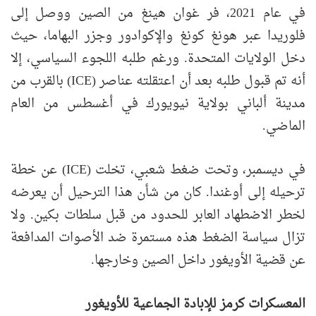
في عام 2021، فر غوان هينغ من الصين ووصل إلى
فلوريدا عبر هونغ كونغ والإكوادور وجزر البهاما، حيث
دخل الولايات المتحدة. ورغم طلبه اللجوء السياسي، إلا
أنه تم قبول طلبه بعد أن اعتقلته عناصر (ICE) بالقرب من
مدينة ألباني بولاية نيويورك في أغسطس من العام
الماضي.
في ديسمبر، وتحت ضغط شعبي، تخلت (ICE) عن خطة
ترحيله إلى أوغندا. كان من شأن هذا الترحيل أن يعرضه
لخطر الاضطهاد العابر للحدود من قبل سلطات بكين. ولا
تزال سياسة الضغط هذه مستمرة ضد الأصوات المدافعة
عن قضية الأويغور داخل الصين وخارجها.
المعسكرات كرمز للإبادة الجماعية للأويغور