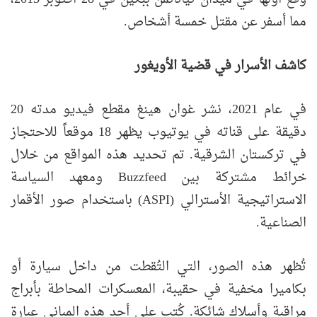
مما أسفر عن مقتل خمسة أشخاص.
كاشف الأسرار في قضية الأويغور
في عام 2021، نشر غوان هينغ مقطع فيديو مدته 20
دقيقة على قناته في يوتيوب يظهر 18 موقعاً للاحتجاز
في تركستان الشرقية. تم تحديد هذه المواقع من خلال
خرائط مشتركة بين Buzzfeed ومعهد السياسة
الاستراتيجية الأسترالي (ASPI) باستخدام صور الأقمار
الصناعية.
تُظهر هذه الصور، التي التُقطت من داخل سيارة أو
بكاميرا مخفية في حقيبة، المعسكرات المحاطة بأبراج
مراقبة وأسلاك شائكة. كُتب على أحد هذه المباني عبارة