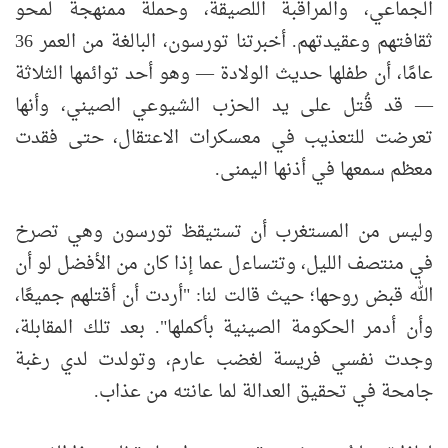
الجماعي، والمراقبة اللصيقة، وحملة ممنهجة لمحو
ثقافتهم وعقيدتهم. أخبرتنا تورسون، البالغة من العمر 36
عامًا، أن طفلها حديث الولادة — وهو أحد توائمها الثلاثة
— قد قُتل على يد الحزب الشيوعي الصيني، وأنها
تعرضت للتعذيب في معسكرات الاعتقال، حتى فقدت
معظم سمعها في أذنها اليمنى.
وليس من المستغرب أن تستيقظ تورسون وهي تصرخ
في منتصف الليل، وتتساءل عما إذا كان من الأفضل لو أن
الله قبض روحها؛ حيث قالت لنا: "أردت أن أقتلهم جميعًا،
وأن أدمر الحكومة الصينية بأكملها". بعد تلك المقابلة،
وجدت نفسي فريسة لغضب عارم، وتولدت لدي رغبة
جامحة في تحقيق العدالة لما عانته من عذاب.