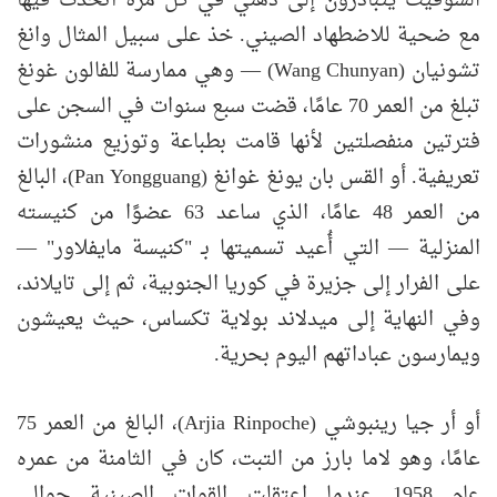
السوفيت يتبادرون إلى ذهني في كل مرة أتحدث فيها
مع ضحية للاضطهاد الصيني. خذ على سبيل المثال وانغ
تشونيان (Wang Chunyan) — وهي ممارسة للفالون غونغ
تبلغ من العمر 70 عامًا، قضت سبع سنوات في السجن على
فترتين منفصلتين لأنها قامت بطباعة وتوزيع منشورات
تعريفية. أو القس بان يونغ غوانغ (Pan Yongguang)، البالغ
من العمر 48 عامًا، الذي ساعد 63 عضوًا من كنيسته
المنزلية — التي أُعيد تسميتها بـ "كنيسة مايفلاور" —
على الفرار إلى جزيرة في كوريا الجنوبية، ثم إلى تايلاند،
وفي النهاية إلى ميدلاند بولاية تكساس، حيث يعيشون
ويمارسون عباداتهم اليوم بحرية.
أو أر جيا رينبوشي (Arjia Rinpoche)، البالغ من العمر 75
عامًا، وهو لاما بارز من التبت، كان في الثامنة من عمره
عام 1958 عندما اعتقلت القوات الصينية حوالي