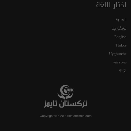
اختار اللغة
العربية
ئۇيغۇرچە
English
Türkçe
Uyghurche
уйғурчә
中文
Copyright ©2020 turkistantimes.com