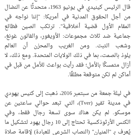
قال الرئيس كينيدي في يونيو 1963، متحدثًا عن النضال
من أجل الحقوق المدنية في أمريكا: "إننا نواجه في
المقام الأول قضية أخلاقية". ترتكب الصين فظائع
جماعية ضد ثلاث مجموعات: الأويغور، والفالون غونغ،
وشعب التبت. ومن الغريب والمحزن أن العالم
يلوذ بالصمت، بما في ذلك الولايات المتحدة. ومع ذلك، لا
أزال متمسكًا بالأمل؛ فقد رأيت بواعث للأمل من قبل في
أماكن لم تكن متوقعة مطلقًا.
في ليلة جمعة من سبتمبر 2016، ذهبت إلى كنيس يهودي
في مدينة تفير (Tver)، التي تبعد حوالي ساعتين عن
موسكو. لم يكن هناك سوى تسعة رجال فقط، وفي
الكنس الأرثوذكسية تحتاج إلى 10 رجال يهود لتشكيل ما
يُعرف بـ "المنيان" (النصاب الشرعي للعبادة) لإقامة صلاة