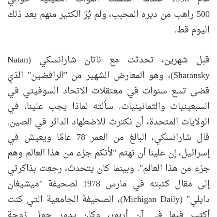
500 راهب من ديره المحبب، ولم يُرَ الكثير منهم بعد ذلك
اليوم قط.
قبل شهرين، تحدثت مع ناتان شارانسكي (Natan
Sharansky)، وهو المعارض الشهير من "الرافضين" الذي
قضى تسع سنوات في معتقلات الاتحاد السوفيتي في
السبعينيات والثمانينيات. سألته لماذا يجب علينا، في
الولايات المتحدة، أن نكترث للاضطهاد الدائر في الصين.
قال شارانسكي، البالغ من العمر 78 عامًا ويعيش في
إسرائيل، إن علينا أن نهتم "لأنكم جزء من هذا العالم وهم
جزء من هذا العالم". وبينما كان يتحدث، رجعت بذاكرتي
إلى مقال كتبته في مارس 1978 لصحيفة "ميشيغان
دايلي" (Michigan Daily)، الصحيفة الجامعية التي كنت
أكتب فيها في آن أربور، وكان يدور حول زوجة