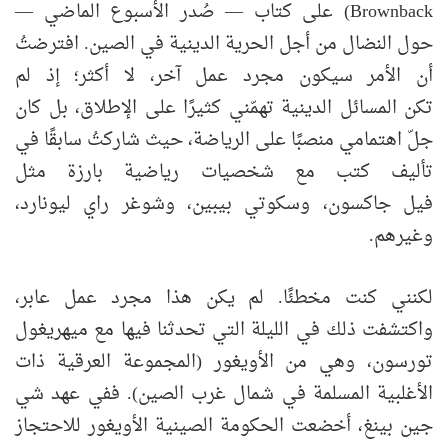
Brownback) على كتاب — صُدر الأسبوع الماضي —
حول النضال من أجل الحرية الدينية في الصين. افترضتُ
أن الأمر سيكون مجرد عمل آخر، لا أكثر؛ إذ لم
تكن المسائل الدينية تهمّني كثيرًا على الإطلاق، بل كان
جلّ اهتمامي منصبًا على الرياضة، حيث شاركتُ سابقًا في
تأليف كتب مع شخصيات رياضية بارزة مثل
فيل جاكسون، وسكوتي بيبين، وشوغر راي ليونارد،
وغيرهم.
لكنني كنت مخطئًا. لم يكن هذا مجرد عمل عابر،
واكتشفت ذلك في الليلة التي تحدثنا فيها مع ميهريغول
تورسون، وهي من الأويغور (المجموعة العرقية ذات
الأغلبية المسلمة في شمال غرب الصين). ففي عهد شي
جين بينغ، أخضعت الحكومة الصينية الأويغور للاحتجاز