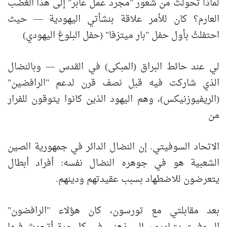
لماذا تحولتُ من شعور "مجرد عمل عابر" إلى هذا الغضب
العارم؟ كان للأمر علاقة بنشأتي اليهودية — حيث
احتفلتُ بأول حفل "بار ميتزفا" (حفل البلوغ اليهودي)
لي عند حائط البراق (المبكى) في القدس — وبالنضال
الذي شاركت فيه قبل نصف قرن لدعم "الرافضين"
(الريفيوزنيكس)، وهم اليهود الذين كانوا يتوقون للفرار
من
الاتحاد السوفيتي. إن النضال الدائر في جمهورية الصين
الشعبية هو في جوهره النضال نفسه: أفراد أبطال
يتعرضون للاضطهاد بسبب عقيدتهم ودينهم.
بعد مقابلتي مع تورسون، كان هؤلاء "الرافضون"