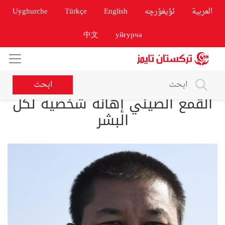
العربية
ئۇيغۇرچە
English
Türkçe
Uyghurche
中文
уйғурчә
ابحث
القمع الصيني إهانة شخصية لكل
البشر