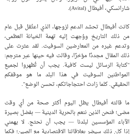
شارانسكي، أفيطال (Avital).
كانت أفيطال تحشد الدعم لزوجها، الذي اعتُقل قبل عام
من ذلك التاريخ ووُجهت إليه تهمة الخيانة العظمى،
وتدعم غيره من المعارضين السوفيت. لقد عثرت على
ذلك المقال مجددًا مؤخرًا، وقالت فيه حينها عبر مترجم:
"كتابة الرسائل ليست كافية. يجب أن تُظهروا لجميع
المواطنين السوفيت في هذا البلد ما هو موقفكم
الحقيقي. كلما زادت احتجاجاتكم، تحسن الوضع".
ما قالته أفيطال يظل اليوم أكثر صحة من أي وقت
مضى؛ فنحن الذين ننعم بالحرية الدينية — بفضل بصيرة
الآباء المؤسسين لبلدنا — يجب أن نحتج. لا يهمني
إذا كان ذلك سيضر بعلاقاتنا الاقتصادية مع الصين؛ فكما