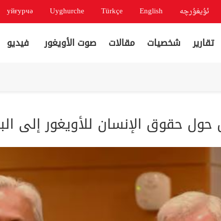
ئۇيغۇرچە
English
Türkçe
Uyghurche
уйғурчә
تقارير
شخصيات
مقالات
صوت الأويغور
فيديو
حول حقوق الإنسان للأويغور إلى البرل