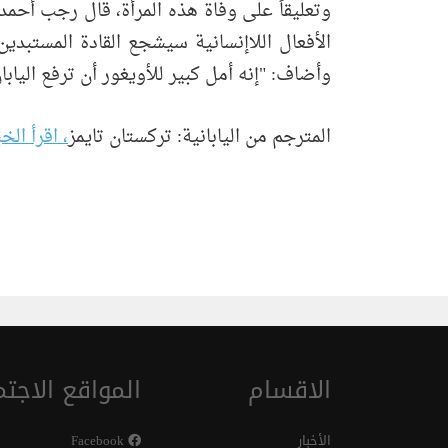
وتعليقاً على وفاة هذه المرأة، قال رجب أح
الأفعال اللاإنسانية سيشجع القادة المستبدين
وأضاف: "إنه أمل كبير للأويغور أن ترفع الياب
المترجم من اليابانية: تركستان تايمز
، اقرأ الخ
الاقسام
المواقع الاجتم
الأخبار
Facebook