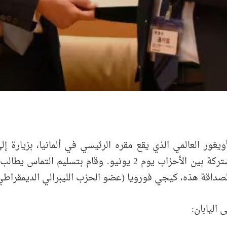
غور العالمي الذي يقع مقره الرئيسي في ألمانيا، بزيارة إل
البرلمانية اليابانية للصداقة مع الأويغور" المشتركة بين الأحزاب 
صداقة هذه، كيجي فورويا (عضو الحزب الليبرالي الديمقراطي
 اليابان: