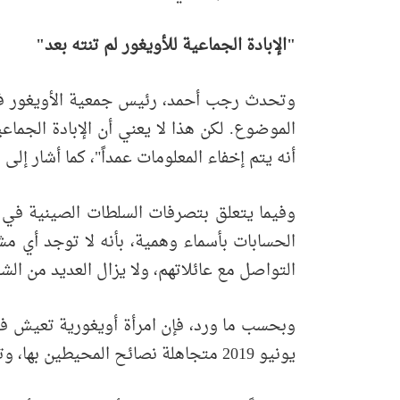
"
الإبادة الجماعية للأويغور لم تنته بعد
"
وتحدث رجب أحمد، رئيس جمعية الأويغور في ا
الموضوع. لكن هذا لا يعني أن الإبادة الجما
أنه يتم إخفاء المعلومات عمداً"، كما أشار إلى
الحسابات بأسماء وهمية، بأنه لا توجد أي مشك
التواصل مع عائلاتهم، ولا يزال العديد من الش
وبحسب ما ورد، فإن امرأة أويغورية تعيش في
يونيو 2019 متجاهلة نصائح المحيطين بها، وتبين لاحقاً أن السلطات اعتقلتها وتوفيت في نهاية عام 2020 عن عمر يناهز 30 عاماً.