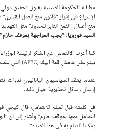
مطالبة الحكومة الصينية بقبول تحقيق دولي
الإسراع في إقرار "قانون منع العمل القسري" 
منع أعمال "القمع العابر للحدود" مثل التهديدا
السيد فورويا: "يجب المواجهة بموقف حازم
"
كما أعرب الالتماس عن الشكر لرئيسة الوزرا
بينغ على هامش قمة أبيك (APEC) التي عقدت في كوريا في أكتوبر من العام الماضي.
عندما يعقد السياسيون اليابانيون ندوات تت
إرسال رسائل تحذيرية حيال ذلك.
في كلمته قبل تسلم الالتماس، قال كيجي فوروي
التعامل معها بموقف حازم" وأشار إلى أن "الول
يمكننا القيام به في هذا الصدد".