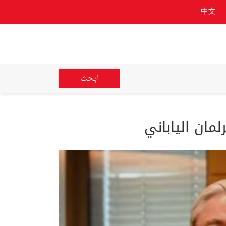
中文
ابحث
مان الياباني