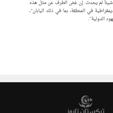
ن شيئاً لم يحدث. إن غض الطرف عن مثل هذه
يمقراطية في المنطقة، بما في ذلك اليابان"،
ود الدولية".