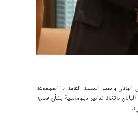
ى اليابان وحضر الجلسة العامة لـ "المجموعة
يوم 2 يونيو. وقام بتسليم التماس يطالب اليابان باتخاذ تدابير دبلوماسية بشأن قضية
).