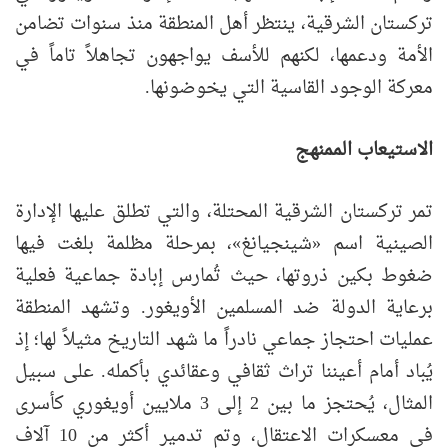
تركستان الشرقية، ينتظر أهل المنطقة منذ سنوات تضامن
الأمة ودعمها، لكنهم للأسف يواجهون تجاهلاً تاماً في
معركة الوجود القاسية التي يخوضونها.
الاستيعاب الممنهج
تمر تركستان الشرقية المحتلة، والتي تطلق عليها الإدارة
الصينية اسم «شينجيانغ»، بمرحلة مظلمة بلغت فيها
ضغوط بكين ذروتها، حيث تُمارس إبادة جماعية فعلية
برعاية الدولة ضد المسلمين الأويغور. وتشهد المنطقة
عمليات احتجاز جماعي نادراً ما شهد التاريخ مثيلاً لها؛ إذ
يُباد أمام أعيننا تراث ثقافي وعقائدي بأكمله. على سبيل
المثال، يُحتجز ما بين 2 إلى 3 ملايين أويغوري كأسرى
في معسكرات الاعتقال، وتم تدمير أكثر من 10 آلاف