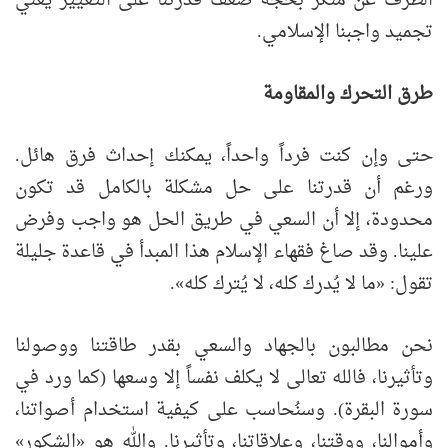
الطرف عن منكر بحجة ضعف قدرتنا على التغيير يعني
تجميد واجبنا الإسلامي.
طرق التحرك والمقاومة
حتى وإن كنت فرداً واحداً، يمكنك إحداث فرق هائل.
ورغم أن قدرتنا على حل مشكلة بالكامل قد تكون
محدودة، إلا أن السعي في طريق الحل هو واجب وفرض
علينا. وقد صاغ فقهاء الإسلام هذا المبدأ في قاعدة جليلة
تقول: «ما لا يُدرك كله، لا يُترك كله».
نحن مطالبون بالجهاد والسعي بقدر طاقتنا ووصولنا
وتأثيرنا، فالله تعالى لا يكلف نفساً إلا وسعها (كما ورد في
سورة البقرة). وسنُحاسب على كيفية استخدام أصواتنا،
وأموالنا، ووقتنا، وعلاقاتنا، وتأثيرنا. والله هو «الشكور»