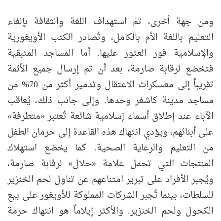
ومن جهة أخرى، تم استهداف اللغة والثقافة بإلغاء
التعليم باللغة الأم بالكامل، وتُصادر الكتب الأويغورية
والإسلامية فور العثور عليها. أما المساجد المتبقية
فتخضع لرقابة صارمة، بعد أن تم إرسال جميع الأئمة
تقريباً إلى معسكرات الاعتقال وتدمير أكثر من 70% من
مساجد مدينة كاشغر وحدها. وإلى جانب ذلك، يُعاقب
الآباء عند إطلاق أسماء إسلامية شائعة تُعتبر «متطرفة»
على أبنائهم، ويؤدي انتهاك هذه القاعدة إلى حرمان الطفل
من التعليم والرعاية الصحية. كما يخضع استهلاك
المنتجات التي تحمل علامة «حلال» لرقابة صارمة،
ويُجبر الأفراد على تبرير امتناعهم عن تناول لحم الخنزير
للسلطات، بينما تُجبر الشركات المملوكة للأويغور على بيع
الكحول ولحم الخنزير. والأكثر إيلاماً هو انتهاك حرمة