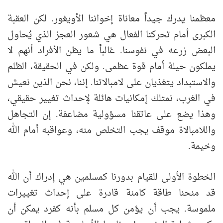
معظمنا يدرك جيداً معاناة إخواننا الأويغور. لكن العقبة
الكبرى أمام تحركنا الفعال هي شعور العجز الذي يُحاول
البعض زرعه في نفوسنا. غالباً ما يظن الأفراد أنهم لا
يملكون حيلة أمام قوة عظمى. ولكن في الحقيقة، الظلم
والاستبداد يتغذيان على لامبالاتنا. إننا، نحن الذين نعيش
في الغرب، نمتلك إمكانيات هائلة لإحداث تغيير حقيقي،
وهذا يضع على عاتقنا مسؤولية مضاعفة. إن التجاهل
واللامبالاة موقف يجب التخلص منه، وعواقبه أمام الله
وخيمة.
الخطوة الأولى للقيام بدورنا كمسلمين هي إدراك أن الله
قد منحنا طاقة كامنة قادرة على إحداث تغييرات
ملموسة. يجب أن يؤمن كل مسلم بأنه كفرد يمكن أن