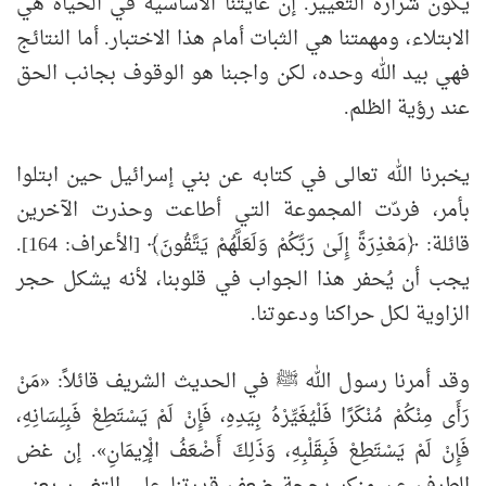
يكون شرارة التغيير. إن غايتنا الأساسية في الحياة هي
الابتلاء، ومهمتنا هي الثبات أمام هذا الاختبار. أما النتائج
فهي بيد الله وحده، لكن واجبنا هو الوقوف بجانب الحق
عند رؤية الظلم.
يخبرنا الله تعالى في كتابه عن بني إسرائيل حين ابتلوا
بأمر، فردّت المجموعة التي أطاعت وحذرت الآخرين
قائلة: ﴿مَعْذِرَةً إِلَىٰ رَبِّكُمْ وَلَعَلَّهُمْ يَتَّقُونَ﴾ [الأعراف: 164].
يجب أن يُحفر هذا الجواب في قلوبنا، لأنه يشكل حجر
الزاوية لكل حراكنا ودعوتنا.
وقد أمرنا رسول الله ﷺ في الحديث الشريف قائلاً: «مَنْ
رَأَى مِنْكُمْ مُنْكَرًا فَلْيُغَيِّرْهُ بِيَدِهِ، فَإِنْ لَمْ يَسْتَطِعْ فَبِلِسَانِهِ،
فَإِنْ لَمْ يَسْتَطِعْ فَبِقَلْبِهِ، وَذَلِكَ أَضْعَفُ الْإِيمَانِ». إن غض