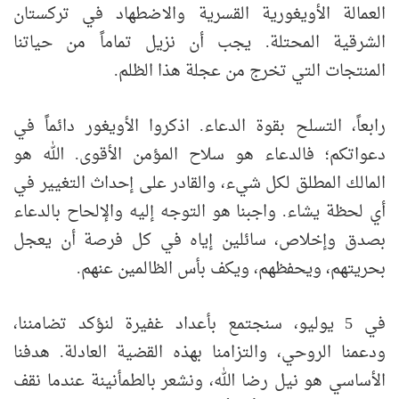
العمالة الأويغورية القسرية والاضطهاد في تركستان
الشرقية المحتلة. يجب أن نزيل تماماً من حياتنا
المنتجات التي تخرج من عجلة هذا الظلم.
رابعاً، التسلح بقوة الدعاء. اذكروا الأويغور دائماً في
دعواتكم؛ فالدعاء هو سلاح المؤمن الأقوى. الله هو
المالك المطلق لكل شيء، والقادر على إحداث التغيير في
أي لحظة يشاء. واجبنا هو التوجه إليه والإلحاح بالدعاء
بصدق وإخلاص، سائلين إياه في كل فرصة أن يعجل
بحريتهم، ويحفظهم، ويكف بأس الظالمين عنهم.
في 5 يوليو، سنجتمع بأعداد غفيرة لنؤكد تضامننا،
ودعمنا الروحي، والتزامنا بهذه القضية العادلة. هدفنا
الأساسي هو نيل رضا الله، ونشعر بالطمأنينة عندما نقف