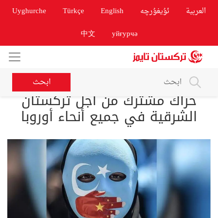
العربية
ئۇيغۇرچە
English
Türkçe
Uyghurche
中文
уйғурчә
ابحث
حراك مشترك من أجل تركستان
الشرقية في جميع أنحاء أوروبا