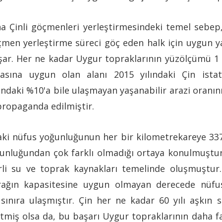
arına Çinli göçmenleri yerleştirmesindeki temel seb
çmen yerleştirme süreci göç eden halk için uygun ya
oşar. Her ne kadar Uygur topraklarının yüzölçümü 1
asına uygun olan alanı 2015 yılındaki Çin istat
daki %10'a bile ulaşmayan yaşanabilir arazi oranının
propaganda edilmiştir.
daki nüfus yoğunluğunun her bir kilometrekareye 33
ğunluğundan çok farklı olmadığı ortaya konulmuştur.
li su ve toprak kaynakları temelinde oluşmuştur.
ağın kapasitesine uygun olmayan derecede nüfus
sınıra ulaşmıştır. Çin her ne kadar 60 yılı aşkın s
tmiş olsa da, bu başarı Uygur topraklarının daha f