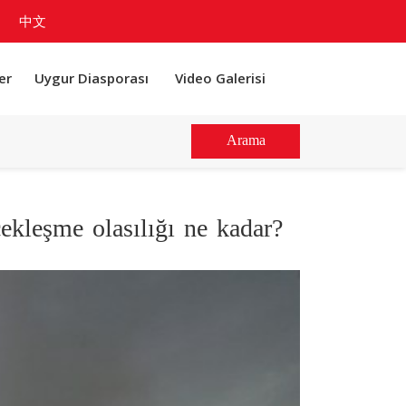
中文
er
Uygur Diasporası
Video Galerisi
Arama
ekleşme olasılığı ne kadar?