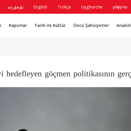
ئۇيغۇرچە
English
Türkçe
Uyghurche
уйғурчә
m
Raporlar
Tarih Ve Kültür
Öncü Şahsiyetler
Analizl
i hedefleyen göçmen politikasının gerç