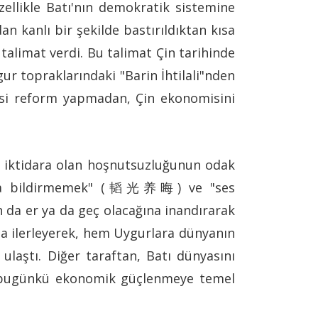
ellikle Batı'nın demokratik sistemine
n kanlı bir şekilde bastırıldıktan kısa
 talimat verdi. Bu talimat Çin tarihinde
ur topraklarındaki "Barin İhtilali"nden
asi reform yapmadan, Çin ekonomisini
n iktidara olan hoşnutsuzluğunun odak
kasına bildirmemek" (韬光养晦) ve "ses
da er ya da geç olacağına inandırarak
da ilerleyerek, hem Uygurlara dünyanın
laştı. Diğer taraftan, Batı dünyasını
ak, bugünkü ekonomik güçlenmeye temel