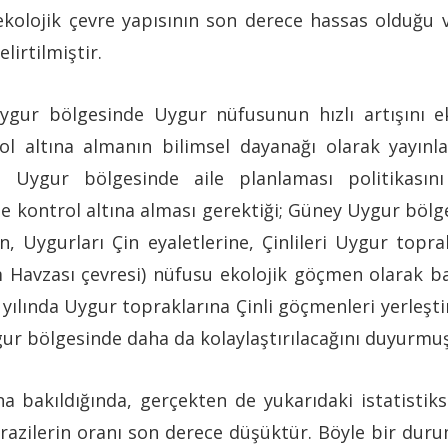
kolojik çevre yapısının son derece hassas olduğu v
irtilmiştir.
gur bölgesinde Uygur nüfusunun hızlı artışını eko
l altına almanın bilimsel dayanağı olarak yayınl
in Uygur bölgesinde aile planlaması politikasın
lde kontrol altına alması gerektiği; Güney Uygur bö
in, Uygurları Çin eyaletlerine, Çinlileri Uygur topr
m Havzası çevresi) nüfusu ekolojik göçmen olarak baş
 yılında Uygur topraklarına Çinli göçmenleri yerleştir
gur bölgesinde daha da kolaylaştırılacağını duyurmu
 bakıldığında, gerçekten de yukarıdaki istatistik
arazilerin oranı son derece düşüktür. Böyle bir dur