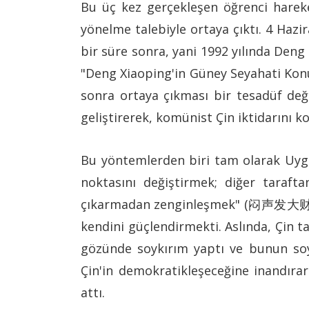
Bu üç kez gerçekleşen öğrenci hareke
yönelme talebiyle ortaya çıktı. 4 Hazi
bir süre sonra, yani 1992 yılında Deng 
"Deng Xiaoping'in Güney Seyahati Konuş
sonra ortaya çıkması bir tesadüf de
geliştirerek, komünist Çin iktidarını
Bu yöntemlerden biri tam olarak Uygu
noktasını değiştirmek; diğer tara
çıkarmadan zenginleşmek" (闷声发大财) yön
kendini güçlendirmekti. Aslında, Çin 
gözünde soykırım yaptı ve bunun soyk
Çin'in demokratikleşeceğine inandıra
attı.