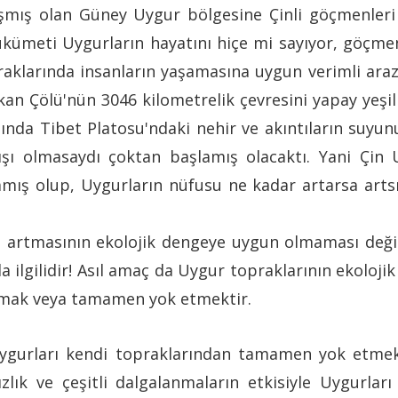
laşmış olan Güney Uygur bölgesine Çinli göçmenleri
hükümeti Uygurların hayatını hiçe mi sayıyor, göçmen
raklarında insanların yaşamasına uygun verimli arazi
n Çölü'nün 3046 kilometrelik çevresini yapay yeşil
şında Tibet Platosu'ndaki nehir ve akıntıların suyu
kışı olmasaydı çoktan başlamış olacaktı. Yani Çin 
amış olup, Uygurların nüfusu ne kadar artarsa artsın
n artmasının ekolojik dengeye uygun olmaması değ
la ilgilidir! Asıl amaç da Uygur topraklarının ekoloj
tmak veya tamamen yok etmektir.
Uygurları kendi topraklarından tamamen yok etmek 
sızlık ve çeşitli dalgalanmaların etkisiyle Uygurlar