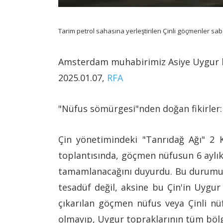
Tarim petrol sahasına yerleştirilen Çinli göçmenler s
Amsterdam muhabirimiz Asiye Uygur h
2025.01.07,
RFA
"Nüfus sömürgesi"nden doğan fikirler
Çin yönetimindeki "Tanrıdağ Ağı" 2 Ka
toplantısında, göçmen nüfusun 6 aylık o
tamamlanacağını duyurdu. Bu durumun 
tesadüf değil, aksine bu Çin'in Uygur 
çıkarılan göçmen nüfus veya Çinli nü
olmayıp, Uygur topraklarının tüm bölg