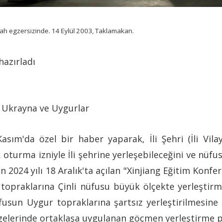
abah egzersizinde. 14 Eylül 2003, Taklamakan.
azırladı
: Ukrayna ve Uygurlar
sım'da özel bir haber yaparak, İli Şehri (İli Vila
turma izniyle İli şehrine yerleşebileceğini ve nüfus
2024 yılı 18 Aralık'ta açılan "Xinjiang Eğitim Konf
topraklarına Çinli nüfusu büyük ölçekte yerleştirme
fusun Uygur topraklarına şartsız yerleştirilmesine 
elerinde ortaklaşa uygulanan göçmen yerleştirme po