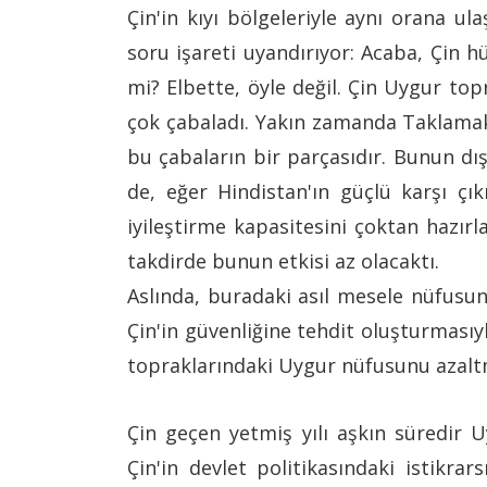
Çin'in kıyı bölgeleriyle aynı orana u
soru işareti uyandırıyor: Acaba, Çin 
mi? Elbette, öyle değil. Çin Uygur top
çok çabaladı. Yakın zamanda Taklamaka
bu çabaların bir parçasıdır. Bunun dı
de, eğer Hindistan'ın güçlü karşı çı
iyileştirme kapasitesini çoktan hazırl
takdirde bunun etkisi az olacaktı.
Aslında, buradaki asıl mesele nüfusu
Çin'in güvenliğine tehdit oluşturmasıy
topraklarındaki Uygur nüfusunu azal
Çin geçen yetmiş yılı aşkın süredir 
Çin'in devlet politikasındaki istikrar