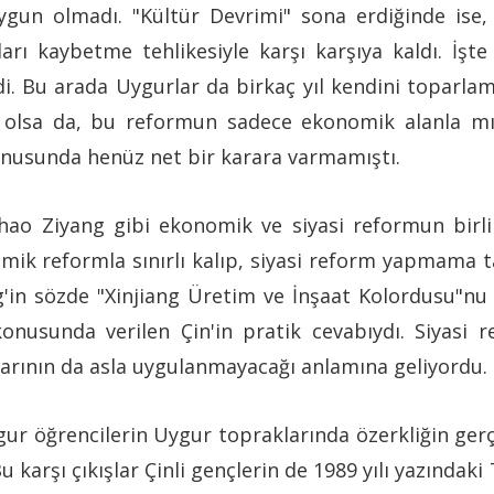
n olmadı. "Kültür Devrimi" sona erdiğinde ise, 
rı kaybetme tehlikesiyle karşı karşıya kaldı. İşt
i. Bu arada Uygurlar da birkaç yıl kendini toparlam
olsa da, bu reformun sadece ekonomik alanla mı sı
onusunda henüz net bir karara varmamıştı.
hao Ziyang gibi ekonomik ve siyasi reformun birli
ik reformla sınırlı kalıp, siyasi reform yapmama ta
'in sözde "Xinjiang Üretim ve İnşaat Kolordusu"nu
onusunda verilen Çin'in pratik cevabıydı. Siyasi
arının da asla uygulanmayacağı anlamına geliyordu.
ygur öğrencilerin Uygur topraklarında özerkliğin ge
Bu karşı çıkışlar Çinli gençlerin de 1989 yılı yazında