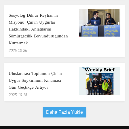
Sosyolog Dilnur Reyhan'ın
Misyonu: Çin'in Uygurlar
Hakkındaki Anlatılarını
Sömürgecilik Boyunduruğundan
Kurtarmak
‎2025-10-26
Uluslararası Toplumun Çin'in
Uygur Soykırımını Kınaması
Gün Geçtikçe Artıyor
‎2025-10-18
Daha Fazla Yükle