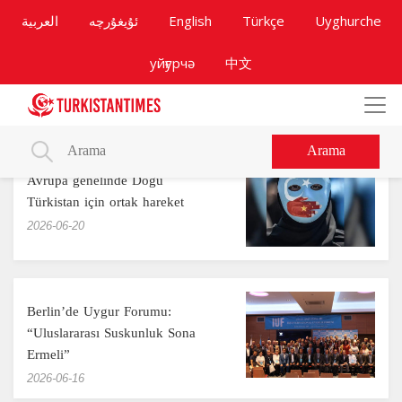
العربية
ئۇيغۇرچە
English
Türkçe
Uyghurche
уйғурчә
中文
Arama
Avrupa genelinde Doğu
Türkistan için ortak hareket
‎2026-06-20
Berlin’de Uygur Forumu:
“Uluslararası Suskunluk Sona
Ermeli”
‎2026-06-16