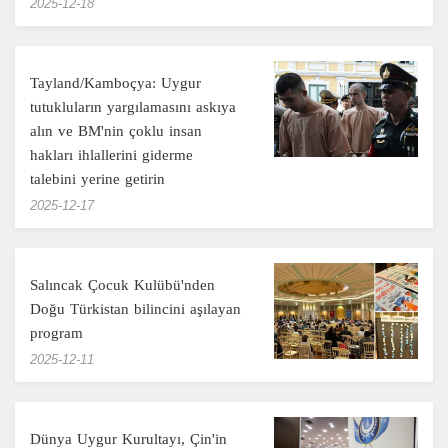
‎2025-12-18
Tayland/Kamboçya: Uygur
tutukluların yargılamasını askıya
alın ve BM'nin çoklu insan
hakları ihlallerini giderme
talebini yerine getirin
‎2025-12-17
Salıncak Çocuk Kulübü'nden
Doğu Türkistan bilincini aşılayan
program
‎2025-12-11
Dünya Uygur Kurultayı, Çin'in