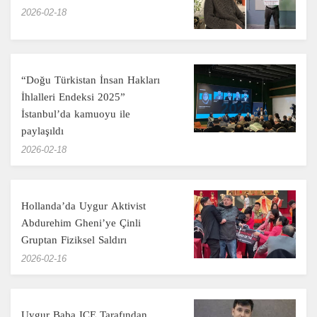
‎2026-02-18
“Doğu Türkistan İnsan Hakları
İhlalleri Endeksi 2025”
İstanbul’da kamuoyu ile
paylaşıldı
‎2026-02-18
Hollanda’da Uygur Aktivist
Abdurehim Gheni’ye Çinli
Gruptan Fiziksel Saldırı
‎2026-02-16
Uygur Baba ICE Tarafından