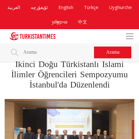
العربية
ئۇيغۇرچە
English
Türkçe
Uyghurche
уйғурчә
中文
Arama
İkinci Doğu Türkistanlı İslami
İlimler Öğrencileri Sempozyumu
İstanbul'da Düzenlendi