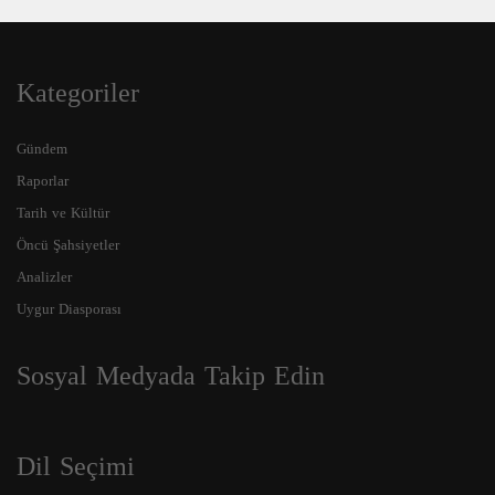
Kategoriler
Gündem
Raporlar
Tarih ve Kültür
Öncü Şahsiyetler
Analizler
Uygur Diasporası
Sosyal Medyada Takip Edin
Dil Seçimi