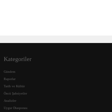
Kategoriler
Gündem
Raporlar
Tarih ve Kültür
Öncü Şahsiyetler
Analizler
Uygur Diasporası