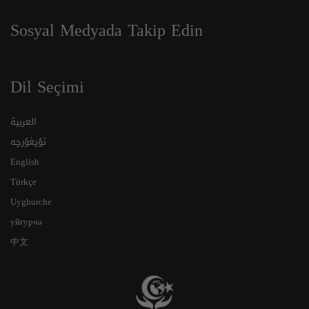
Sosyal Medyada Takip Edin
Dil Seçimi
العربية
ئۇيغۇرچە
English
Türkçe
Uyghurche
уйғурчә
中文