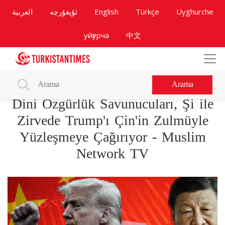
العربية
ئۇيغۇرچە
English
Türkçe
Uyghurche
уйғурчә
中文
Arama
Dini Özgürlük Savunucuları, Şi ile
Zirvede Trump'ı Çin'in Zulmüyle
Yüzleşmeye Çağırıyor - Muslim
Network TV