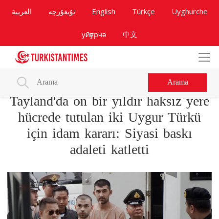
العربية
ئۇيغۇرچە
English
Türkçe
Uyghurche
уйғурчә
中文
Arama
Tayland'da on bir yıldır haksız yere
hücrede tutulan iki Uygur Türkü
için idam kararı: Siyasi baskı
adaleti katletti