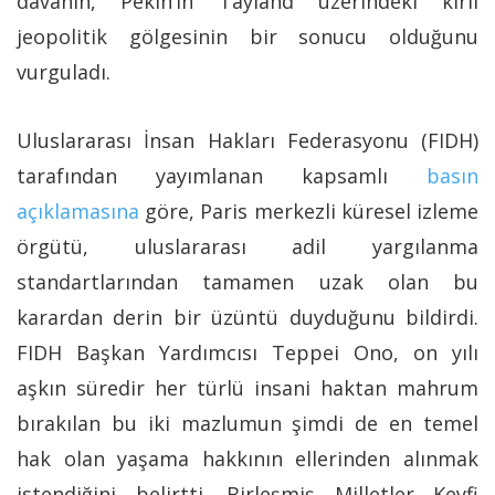
davanın, Pekin’in Tayland üzerindeki kirli
jeopolitik gölgesinin bir sonucu olduğunu
vurguladı.
Uluslararası İnsan Hakları Federasyonu (FIDH)
tarafından yayımlanan kapsamlı
basın
açıklamasına
göre, Paris merkezli küresel izleme
örgütü, uluslararası adil yargılanma
standartlarından tamamen uzak olan bu
karardan derin bir üzüntü duyduğunu bildirdi.
FIDH Başkan Yardımcısı Teppei Ono, on yılı
aşkın süredir her türlü insani haktan mahrum
bırakılan bu iki mazlumun şimdi de en temel
hak olan yaşama hakkının ellerinden alınmak
istendiğini belirtti. Birleşmiş Milletler Keyfi