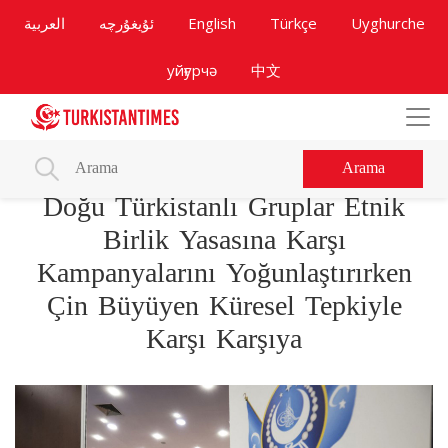
العربية
ئۇيغۇرچە
English
Türkçe
Uyghurche
уйғурчә
中文
Arama
Doğu Türkistanlı Gruplar Etnik
Birlik Yasasına Karşı
Kampanyalarını Yoğunlaştırırken
Çin Büyüyen Küresel Tepkiyle
Karşı Karşıya