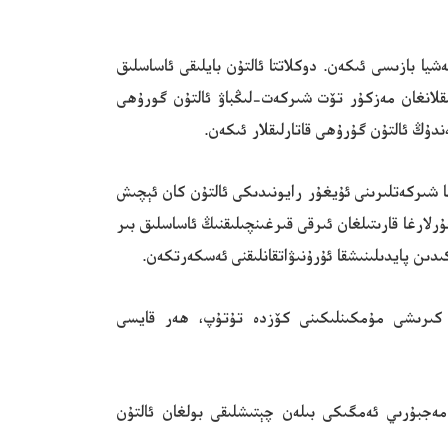
شيا بازىسى ئىكەن. دوكلاتتا ئالتۇن بايلىقى ئاساسلىق
ارەت قىلىدىكەن. ئېنىقلانغان مەزكۇر تۆت شىركەت-لىڭباۋ ئالتۇن گورۇھى
دۇڭ ئالتۇن گۇرۇھى قاتارلىقلار ئىكەن.
پۇل-مۇئامىلە شىركەتلىرىنىڭ ئامېرىكا شىركەتلىرىنى ئۇيغۇر رايونىدىكى ئالتۇن كان ئېچىش
لارغا قارىتىلغان ئىرقى قىرغىنچىلىقنىڭ ئاساسلىق بىر
دىن پايدىلىنىشقا ئۇرۇنىۋاتقانلىقنى ئەسكەرتكەن.
ىگە كىرىشى مۇمكىنلىكىنى كۆزدە تۇتۇپ، ھەر قايسى
لىگەن چوڭ شىركەتلەرنىڭ ئۇيغۇر مەجبۇرىي ئەمگىكى بىلەن چېتىشلىقى بولغان ئالتۇن