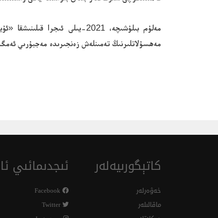
مەلۇم بىلۇشىچە، 2021-يىلى ئىج
مەھسۇلاتلىرنىڭ تەمىنلەش زەنجىرىدە مەجبۇرىي ئەمگەكن
كاتېگورىيەلەر
ئىجدىمائىي ئال
خەۋەرلەر
Facebook
ماقالىلەر
Twitter