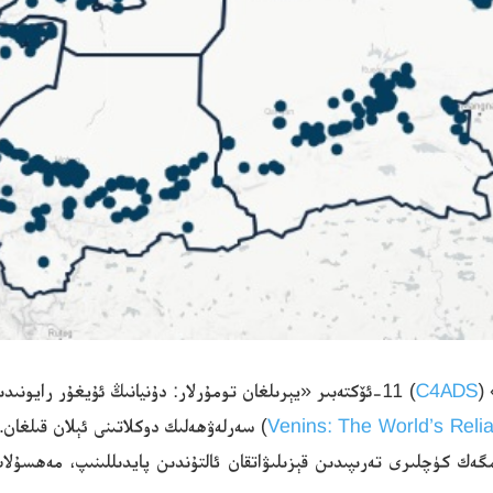
 (
C4ADS
) 11-ئۆكتەبىر «يېرىلغان تومۇرلار: دۇنيانىڭ ئۇيغۇر رايونىدىكى قېزىلما بايلىقلارغا تايىنىپ قېلىشى» (
Venins: The World’s Reli
) سەرلەۋھەلىك دوكلاتىنى ئېلان قىلغان
ك كۈچلىرى تەرىپىدىن قېزىلىۋاتقان ئالتۇندىن پايدىللىنىپ، مەھسۇلات