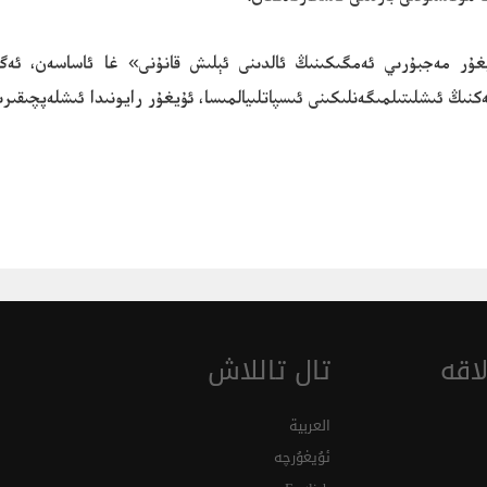
را قىلىنىشقا «ئۇيغۇر مەجبۇرىي ئەمگىكىنىڭ ئالدىنى ئېلىش قانۇنى» غا ئاساسە
ىڭ ئىشلىتىلمىگەنلىكىنى ئىسپاتلىيالمىسا، ئۇيغۇر رايونىدا ئىشلەپچىقى
اقە
تال تاللاش
العربية
ئۇيغۇرچە