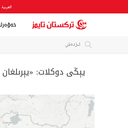
العربية
خەۋەرلە
يېڭى دوكلات: «يېرىلغان تو