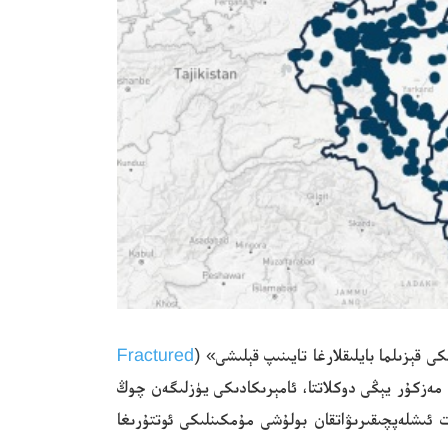
Fractured
. مەزكۇر يېڭى دوكلاتتا، ئامېرىكادىكى يۈزلىگەن چوڭ
 ئىشلەپچىقىرىۋاتقان بولۇشى مۇمكىنلىكى ئوتتۇرىغا