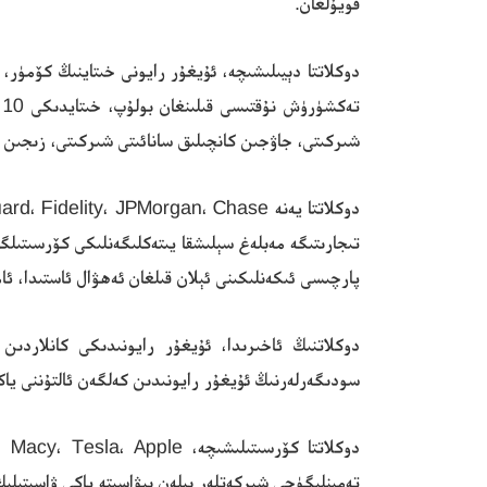
قويۇلغان.
دوكلاتتا دېيىلىشىچە، ئۇيغۇر رايونى خىتاينىڭ كۆمۈر، 
ت
شىركىتى، جاۋجىن كانچىلىق سانائىتى شىركىتى، زىجىن 
تىجارىتىگە مەبلەغ سېلىشقا يىتەكلىگەنلىكى كۆرسىتىلگە
پارچىسى ئىكەنلىكىنى ئېلان قىلغان ئەھۋال ئاستىدا، ئا
دوكلاتنىڭ ئاخىرىدا، ئۇيغۇر رايونىدىكى كانلاردىن
سودىگەرلەرنىڭ ئۇيغۇر رايونىدىن كەلگەن ئالتۇننى ياكى 
تەمىنلىگۈچى شىركەتلەر بىلەن بىۋاسىتە ياكى ۋاسىتىلىك