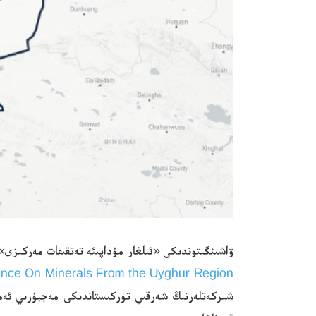
ۋاشىنگىتوندىكى «ئىلغار مۇداپىئە تەتقىقات مەركىزى»
ance On Minerals From the Uyghur Region
شىركەتلەرنىڭ شەرقىي تۈركىستاندىكى مەجبۇرىي ئەمگە