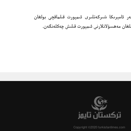
ن، ئەگەر ئامېرىكا شىركەتلىرى ئىمپورت قىلماقچى بولغان
رىلغان مەھسۇلاتلارنى ئىمپورت قىلىش چەكلەنگەن.
Copyright ©2020 turkistantimes.com