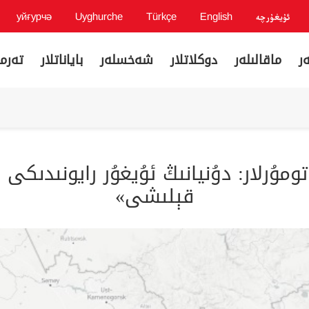
ئۇيغۇرچە
English
Türkçe
Uyghurche
уйғурчә
ر
ماقالىلەر
دوكلاتلار
شەخسلەر
باياناتلار
تەرمى
مۇرلار: دۇنيانىڭ ئۇيغۇر رايونىدىكى قېز
قېلىشى»