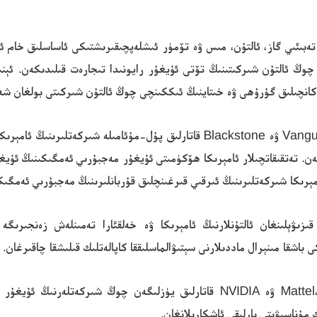
تەبىئىي گاز، ئالتۇن، مىس ۋە تۆمۈر ئىشلەپچىقىرىشتىكى ئاساسلىق خام ئە
ەكشۈرۈش نۇقتىسى قىلىنغان بولۇپ، خىتايدىكى 10 چوڭ ئالتۇن شىركىتىنىڭ تۆتى ئۇيغۇر رايونىدا تىج
كانچىلىق گۇرۇھى ۋە خىتاينىڭ ئىككىنچى چوڭ ئالتۇن شىركىتى بولغان شەن
دوكلاتتا يەنە Vanguard، Fidelity، JPMorgan، Chase ۋە Blackstone قاتارلىق 
ن. تەتقىقاتچىلار ئامېرىكا ھۆكۈمىتى ئۇيغۇر مەجبۇرىي ئەمگىكىنىڭ ئۇيغۇر
مېرىكا شىركەتلىرىنىڭ ئىرقىي قىرغىنچلىق قۇربانلىرىنىڭ مەجبۇرىي ئەمگىكى
 قىزىۋېلىنغان ئالتۇنلارنىڭ ئامېرىكا ۋە خەلقئارا تەمىنلەش زەنجىر
باشقا مىنېرال ماددىلارنى سېتىۋالماسلىققا كاپالەتلىك قىلىشقا چاقىرغان.
دوكلاتتا كۆرسىتىلىشىچە، Mattel، Macy، Tesla، Apple ۋە NVIDIA قاتارلىق يۈز
 مۇناسىۋىتى بارلىقى ئاشكارىلانغان.