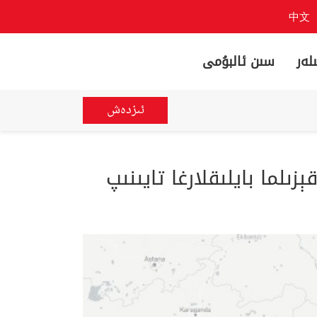
中文
لەر
سىن ئالبۇمى
ئىزدەش
ىلما بايلىقلارغا تايىنىپ