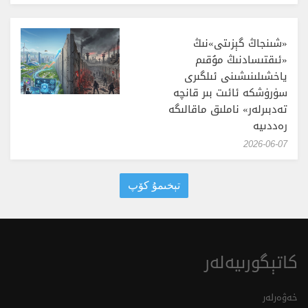
«شىنجاڭ گېزىتى»نىڭ
«ئىقتىسادنىڭ مۇقىم
ياخشىلىنىشىنى ئىلگىرى
سۈرۈشكە ئائىت بىر قانچە
تەدبىرلەر» ناملىق ماقالىگە
رەددىيە
‎2026-06-07
تېخىمۇ كۆپ
كاتېگورىيەلەر
خەۋەرلەر