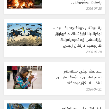
پەقەت يوشۇرۇلدى
‎2026-07-28
پاترىيوتتىن درونغىچە: رۇسىيە –
ئوكرائىينا ئۇرۇشىنڭ ماكرولۇق
يۈزلىنىشى ۋە تەرەپلەرنىڭ
ھازىرغىچە تارتقان زىيىنى
‎2026-07-28
خىتاينىڭ يېڭى مىللەتلەر
ئىتتىپاقلىقى قانۇنىغا قارشى
ئىنكاسلار كۆپەيمەكتە
‎2026-07-21
خىتاينىڭ يېڭى «مىللەتلەر