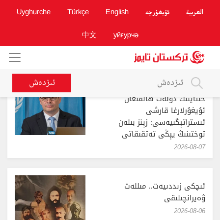
العربية
ئۇيغۇرچە
English
Türkçe
Uyghurche
中文
уйғурчә
ئىزدەش
خىتاينىڭ دۆلەت ھالقىغان
ئۇيغۇرلارغا قارشى
ئىستراتېگىيەسى: زېنز بىلەن
توختىنىڭ يېڭى تەتقىقاتى
‎2026-08-07
ئىچكى زىددىيەت.. مىللەت
ۋەيرانچىلىقى
‎2026-08-06