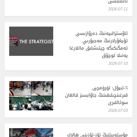
ئاتلىنىشى
‎2026-07-11
ئاۋسترالىيەنىڭ دەرۋازىسى
ئۇيغۇرلارنىڭ مەجبۇرىي
ئەمگىكىگە چېتىشلىق ماللارغا
يەنىلا ئوچۇق
‎2026-07-10
5-ئىيۇل: ئۈرۈمچى
قىرغىنچىلىقىنىڭ جاۋابسىز قالغان
سوئاللىرى
‎2026-07-03
مۇستەبىتنىڭ ئۆز-ئۆزىنى ھالاك