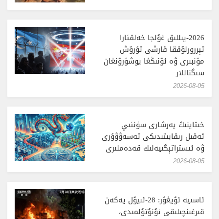
2026-يىللىق غۇلجا خەلقئارا
تېررورلۇققا قارشى تۇرۇش
مۇنبىرى ۋە ئۇنىڭغا يوشۇرۇنغان
سىگناللار
‎2026-08-05
خىتاينىڭ يەرشارى سۈنئىي
ئەقىل رىقابىتىدىكى تەسەۋۋۇرى
ۋە ئىستراتېگىيەلىك قەدەملىرى
‎2026-08-05
ئاسىيە ئۇيغۇر: 28-ئىيۇل يەكەن
قىرغىنچىلىقى ئۇنۇتۇلمىدى،