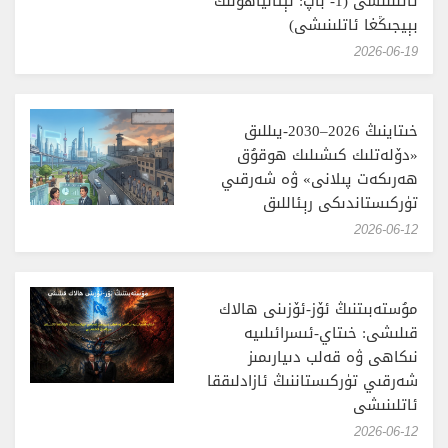
ئاتلىنىشى (1- باپ: نېتانياھۇنىڭ
بېيجىڭغا ئاتلىنىشى)
‎2026-06-19
خىتاينىڭ 2026–2030-يىللىق
«دۆلەتلىك كىشىلىك ھوقۇق
ھەرىكەت پىلانى» ۋە شەرقىي
تۈركىستاندىكى رېئاللىق
‎2026-06-12
مۇستەبىتنىڭ ئۆز-ئۆزىنى ھالاك
قىلىشى: خىتاي-ئىسرائىلىيە
نىكاھى ۋە قەلب دىيارىمىز
شەرقىي تۈركىستاننىڭ ئازادلىققا
ئاتلىنىشى
‎2026-06-12