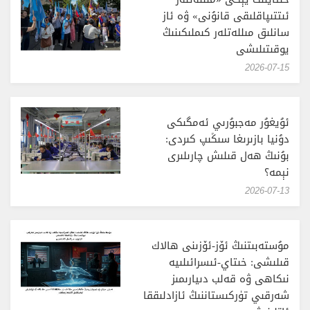
ئىتتىپاقلىقى قانۇنى» ۋە ئاز
سانلىق مىللەتلەر كىملىكىنىڭ
يوقىتىلىشى
‎2026-07-15
ئۇيغۇر مەجبۇرىي ئەمگىكى
دۇنيا بازىرىغا سىڭىپ كىردى:
بۇنىڭ ھەل قىلىش چارىلىرى
نېمە؟
‎2026-07-13
مۇستەبىتنىڭ ئۆز-ئۆزىنى ھالاك
قىلىشى: خىتاي-ئىسرائىلىيە
نىكاھى ۋە قەلب دىيارىمىز
شەرقىي تۈركىستاننىڭ ئازادلىققا