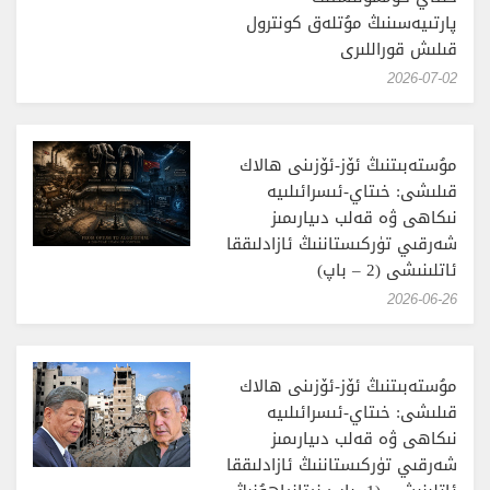
پارتىيەسىنىڭ مۇتلەق كونترول
قىلىش قوراللىرى
‎2026-07-02
مۇستەبىتنىڭ ئۆز-ئۆزىنى ھالاك
قىلىشى: خىتاي-ئىسرائىلىيە
نىكاھى ۋە قەلب دىيارىمىز
شەرقىي تۈركىستاننىڭ ئازادلىققا
ئاتلىنىشى (2 – باپ)
‎2026-06-26
مۇستەبىتنىڭ ئۆز-ئۆزىنى ھالاك
قىلىشى: خىتاي-ئىسرائىلىيە
نىكاھى ۋە قەلب دىيارىمىز
شەرقىي تۈركىستاننىڭ ئازادلىققا