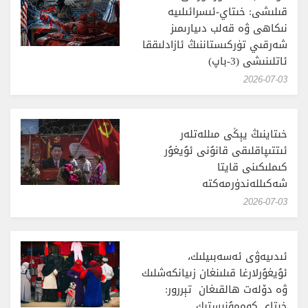
قىلىشى: خىتاي-ئىسرائىلىيە
نىكاھى ۋە قەلب دىيارىمىز
شەرقىي تۈركىستاننىڭ ئازادلىققا
ئاتلىنىشى (3-باپ)
‎2026-07-03
خىتاينىڭ يېڭى مىللەتلەر
ئىتتىپاقلىقى قانۇنى ئۇيغۇر
كىملىكىنى قايتا
شەكىللەندۈرمەكتە
‎2026-07-03
ئىدىيەۋى ئەسەبىيلىك،
ئۇيغۇرلارغا قىلىنغان زىيانكەشلىك
ۋە دۆلەت ھالقىغان تېررور:
خىتاي كوممۇنىستىك