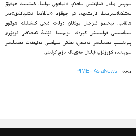
سۈپىتى بىلەن ئىناۋىتىنى ساقلاپ قالماقچى بولسا، كىشىلىك ھوقۇق
تەشكىلاتلىرىنىڭ قارىشىچە، ئۇ چوقۇم «تاللانما ئىتتىپاقلىق»تىن
ھالقىپ، تېخىمۇ ئىزچىل بولغان دۆلەت ئىچى كىشىلىك ھوقۇق
سىياسىتىنى قوللىنىشى كېرەك. بولمىسا، ئۇنىڭ ئەخلاقىي نوپۇزى
پىرىنسىپ مەسىلىسى ئەمەس، بەلكى سىياسىي مەنپەئەت مەسىلىسى
سۈپىتىدە كۆرۈلۈپ قېلىش خەۋپىگە دۇچ كېلىدۇ.
مەنبە:
PIME– AsiaNews