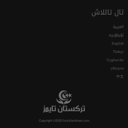
تال تاللاش
العربية
ئۇيغۇرچە
English
Türkçe
Uyghurche
уйғурчә
中文
Copyright ©2020 turkistantimes.com