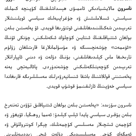
ناسرون
مالايشىيادىكى ئاممىۋى ھېسداشلىقنىڭ كۆپىنچە كىملىك
سىياسىتى، ئىسلاملىشىش ۋە جۇغراپىيەلىك سىياسىي ئويلىنىشلار
تەرىپىدىن شەكىللىنىدىغانلىقىنى ئوتتۇرىغا قويدى. ئۇ پەلەستىن بىلەن
بولغان ئىتتىپاقلىقنىڭ ئىنتايىن كۈچلۈك ئىكەنلىكىنى، چۈنكى ئۇنىڭ
«ئۈممەت» چۈشەنچىسىگە ۋە مۇسۇلمانلارغا قارىتىلغان زۇلۇم
تارىخىغا ماس كېلىدىغانلىقىنى، بۇنىڭ دۆلەت ۋە دىنىي ئاپپاراتلار
تەرىپىدىن كۈچەيتىلگەنلىكىنى چۈشەندۈردى. پائالىيەتچى يەنە
پەلەستىننى قوللاشنىڭ باشقا ئىنسانپەرۋەرلىك مەسىلىلىرىگە قارىغاندا
سىياسىي خەۋپىنىڭ ئازلىقىنىمۇ قوشۇپ قويدى.
ناسرون سۆزىدە: «پەلەستىن بىلەن بولغان ئىتتىپاقلىق تۆۋەن تەننەرخ
بىلەن يۇقىرى سىياسىي پايدا ئېلىپ كېلىدۇ؛ ئەمما روھىڭيا، ئۇيغۇر ۋە
كۆچمەن ئىشچىلار مەسىلىسى كۆچمەنلىك، چېگرا كونتروللۇقى ۋە
ئەمگەك كۈچى مەسىلىسىدىكى دۆلەت ئىچى زىددىيەتلىرىنى