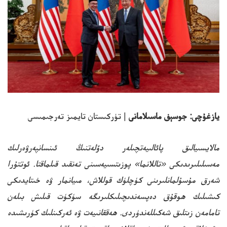
يازغۇچى: جوسېف ماسىلامانى
| تۈركىستان تايمىز تەرجىمىسى
مالايسىيالىق پائالىيەتچىلەر دۆلەتنىڭ ئىنسانپەرۋەرلىك
مەسىلىلىرىدىكى «تاللانما» پوزىتسىيەسىنى تەنقىد قىلماقتا. ئوتتۇرا
شەرق مۇسۇلمانلىرىنى كۈچلۈك قوللاش، مىيانمار ۋە خىتايدىكى
كىشىلىك ھوقۇق دەپسەندىچىلىكلىرىگە سۈكۈت قىلىش بىلەن
تامامەن زىتلىق شەكىللەندۈردى. ھەققانىيەت ۋە ئەركىنلىك كۈرىشىدە