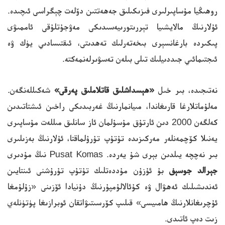
روھىڭيا مۇساپىرلىرى فىزىكىلىق جەھەتتىن دۆلەت چېگراسى ئىچىدە.
ئۇلارنىڭ مالايشىيا تېررىتورىيەسىدىكى مەۋجۇتلۇقى ئاممىۋى
پىكىردە بارغانسېرى بىخەتەرلىك تەھدىتى، ئىقتىسادىي يۈك ۋە
ئىجتىمائىي جىددىيلىك تىلى بىلەن تەسۋىرلەنمەكتە.
نەتىجىدە، بىر خىل
«ھېسداشلىق قاتلاملىق پەرقى»
شەكىللەنگەن.
مەلۇماتلارغا قارىغاندا، مىيانمارنىڭ غەربىدىكى راخىن ئىشتاتىدىن
كەلگەن 2000 دىن ئارتۇق مۇسۇلمان ئاز سانلىق مىللەت مۇساپىرى
يەنىلا كۆچمەنلەر مەركىزىدە تۇتۇپ تۇرۇلماقتا، ئۇلارنىڭ بەزىلىرى
بىر نەچچە يىلدىن بېرى شۇ يەردە. Pusat Komas نىڭ مۇدىرى
جېرالد جوسېف
بۇ ئۇزۇن مۇددەتلىك تۇتۇپ تۇرۇشنى ئىنتايىن
ئەندىشىلىك ئەھۋال ۋە كۇئالالۇمپۇرنىڭ دۇنيادا ئۆزىنى «زۇلۇمغا
ئۇچرىغانلارنىڭ ھامىيسى» قىلىپ كۆرسىتىۋاتقان ئوبرازىغا پۈتۈنلەي
زىت دەپ ئاتىدى.