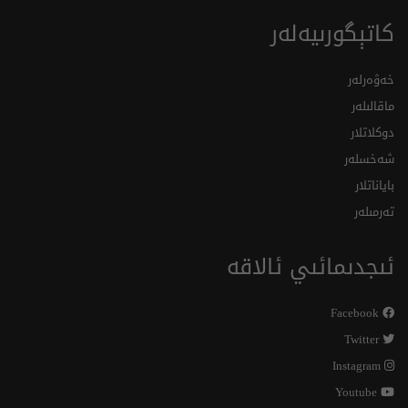
كاتېگورىيەلەر
خەۋەرلەر
ماقالىلەر
دوكلاتلار
شەخسلەر
باياناتلار
تەرمىلەر
ئىجدىمائىي ئالاقە
Facebook
Twitter
Instagram
Youtube