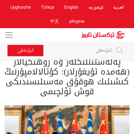
العربية
ئۇيغۇرچە
English
Türkçe
Uyghurche
中文
уйғурчә
ئىزدەش
پەلەستىنلىكلەر ۋە روھىڭيالار
(ھەمدە ئۇيغۇرلار): كۇئالالامپۇرنىڭ
كىشىلىك ھوقۇق مەسىلىسىدىكى
قوش ئۆلچىمى