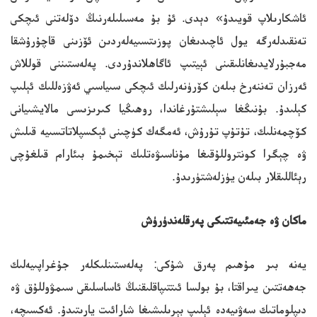
ئاشكارىلاپ قويىدۇ» دېدى. ئۇ بۇ مەسىلىلەرنىڭ دۆلەتنى ئىچكى
تەنقىدلەرگە يول ئاچىدىغان پوزىتسىيەلەردىن ئۆزىنى قاچۇرۇشقا
مەجبۇرلايدىغانلىقىنى ئېيتىپ ئاگاھلاندۇردى. پەلەستىننى قوللاش
ئەرزان تەننەرخ بىلەن كۆرۈنەرلىك ئىچكى سىياسىي ئەۋزەللىك ئېلىپ
كېلىدۇ. بۇنىڭغا سېلىشتۇرغاندا، روھىڭيا كىرىزىسى مالايشىيانى
كۆچمەنلىك، تۇتۇپ تۇرۇش، ئەمگەك كۈچىنى ئېكسپلاتاتسىيە قىلىش
ۋە چېگرا كونتروللۇقىغا مۇناسىۋەتلىك تېخىمۇ بىئارام قىلغۇچى
رېئاللىقلار بىلەن يۈزلەشتۈرىدۇ.
ماكان ۋە جەمئىيەتتىكى پەرقلەندۈرۈش
يەنە بىر مۇھىم پەرق شۇكى: پەلەستىنلىكلەر جۇغراپىيەلىك
جەھەتتىن يىراقتا، بۇ بولسا ئىتتىپاقلىقنىڭ ئاساسلىقى سىمۋوللۇق ۋە
دىپلوماتىك سەۋىيەدە ئېلىپ بېرىلىشىغا شارائىت يارىتىدۇ. ئەكسىچە،