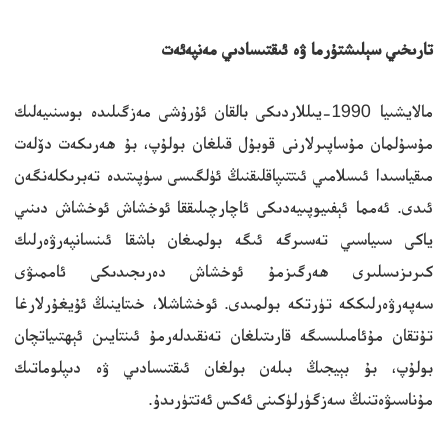
تارىخىي سېلىشتۇرما ۋە ئىقتىسادىي مەنپەئەت
مالايشىيا 1990-يىللاردىكى بالقان ئۇرۇشى مەزگىلىدە بوسنىيەلىك
مۇسۇلمان مۇساپىرلارنى قوبۇل قىلغان بولۇپ، بۇ ھەرىكەت دۆلەت
مىقياسىدا ئىسلامىي ئىتتىپاقلىقنىڭ ئۈلگىسى سۈپىتىدە تەبرىكلەنگەن
ئىدى. ئەمما ئېفىيوپىيەدىكى ئاچارچىلىققا ئوخشاش ئوخشاش دىنىي
ياكى سىياسىي تەسىرگە ئىگە بولمىغان باشقا ئىنسانپەرۋەرلىك
كىرىزىسلىرى ھەرگىزمۇ ئوخشاش دەرىجىدىكى ئاممىۋى
سەپەرۋەرلىككە تۈرتكە بولمىدى. ئوخشاشلا، خىتاينىڭ ئۇيغۇرلارغا
تۇتقان مۇئامىلىسىگە قارىتىلغان تەنقىدلەرمۇ ئىنتايىن ئېھتىياتچان
بولۇپ، بۇ بېيجىڭ بىلەن بولغان ئىقتىسادىي ۋە دىپلوماتىك
مۇناسىۋەتنىڭ سەزگۈرلۈكىنى ئەكس ئەتتۈرىدۇ.