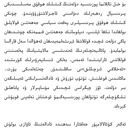
بۇ خىل تاللانما پوزىتسىيە دۆلەتنىڭ كىشىلىك ھوقۇق مەسىلىسىدىكى
پىرىنسىپال رەھبەرلىك دەۋاسىنى ئاجىزلاشتۇرۇۋېتىدۇ. چۈنكى
كىشىلىك ھوقۇق پىرىنسىپلىرى پەقەت سىياسىي جەھەتتىن قولايلىق
بولغاندا تىلغا ئېلىنىپ، دىپلوماتىك جەھەتتىن قىممەتكە چۈشىدىغان
ياكى دۆلەت ئىچىدە قوللاشقا ئېرىشەلمەيدىغان ئەھۋالدا سەل قارالسا
بولمايدۇ. پائالىيەتچىلەرنىڭ ئەندىشىسى مالايشىيانىڭ پەلەستىننى
قوللاشنى ئازايتىشىدا ئەمەس، بەلكى ئىنسانپەرۋەرلىك كۈرىشىدە
«ئەخلاقىي ئىزچىللىق»نى ساقلىشىدۇر. چەتئەلدىكى يۇرت-
ماكانىدىن قوغلىنىش، تۇتۇپ تۇرۇش ۋە ئادالەتسىزلىكنى ئەيىبلىگەن
بىر دۆلەت، ئۆز چېگراسى ئىچىدىكى مۇساپىرلار ۋە پاناھلىق
تىلىگۈچىلەرگە تۇتۇلغان پوزىتسىيەگىمۇ ئوخشاش تەلەپنى قويۇشى
كېرەك.
ئەگەر كۇئالالامپۇر خەلقئارا سەھنىدە ئادالەتنىڭ ئاۋازى بولۇش