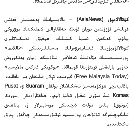
«ئەخلاقىي ئىزچىللىق»نى ساقلاش چاقىرىق قىلىنماقتا.
كۇئالالامپۇر
(
AsiaNews
)
– مالايسىيانىڭ پەلەستىننى قەتئىي
قوللىشى ئۇزۇندىن بۇيان ئۇنىڭ خەلقئارالىق كىملىكىنىڭ تۈۋرۈكى
بولۇپ كەلگەن. ئەمما كىشىلىك ھوقۇق تەشكىلاتلىرى
كۇئالالۇمپۇرنىڭ ئىنسانپەرۋەرلىك مەسىلىلىرىدىكى «تاللانما»
پوزىتسىيەسىنىڭ دۆلەتنىڭ ئەخلاقىي ئىناۋىتىگە زىيان يەتكۈزۈش
خەۋپى بارلىقىنى ئوتتۇرىغا قويماقتا. «بۈگۈنكى ئەركىن مالايسىيا»
(Free Malaysia Today) گېزىتىدە ئېلان قىلىنغان بىر ماقالىدە،
پائالىيەتچى ھۆكۈمەتسىز تەشكىلاتلار بولغان
Suaram
ۋە
Pusat
Komas
نىڭ سۆزى نەقىل كەلتۈرۈلۈپ، خەلقئارادىكى رىتورىكا
(نۇتۇق) بىلەن دۆلەت ئىچىدىكى مۇساپىرلار ۋە پاناھلىق
تىلىگۈچىلەرگە تۇتۇلغان پوزىتسىيە ئوتتۇرىسىدىكى چوڭقۇر پەرق
تەكىتلەندى.