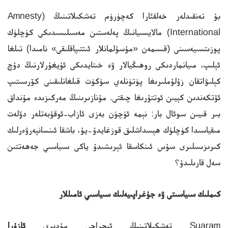
بۇ تەنقىدلەر خەلقئارا كەچۈرۈم تەشكىلاتىنىڭ (Amnesty
International) مالايسىيانىڭ پەلەستىن مەسىلىسىدىكى كۈچلۈك
پوزىتسىيەسىنى (قىسمەن «مۇسۇلمانلار ئىتتىپاقلىقى» نامىدا) تىلغا
ئېلىپ، مىيانماردىكى روھىڭيالار ۋە خىتايدىكى ئۇيغۇرلارنىڭ دۇچ
كېلىۋاتقان زۇلۇملىرىغا پۈتۈنلەي سۈكۈت قىلغانلىقىنى كۆرسىتىپ
ئۆتكەندىن كېيىن ئوتتۇرىغا چىقتى. مۇنازىرىنىڭ مەركىزىدە مۇنداق
بىر قىيىن سوئال بار: نېمە ئۈچۈن بەزى ئازاب-ئوقۇبەتلەر دۆلەت
مىقياسىدا كۈچلۈك ھېسداشلىق قوزغايدۇ-يۇ، باشقا ئىنسانپەرۋەرلىك
كىرىزىسلىرى سۇس ئىنكاسقا ئېرىشىدۇ ياكى سىياسىي جەھەتتىن
سەل قارىلىدۇ؟
كىملىك سىياسىتى ۋە جۇغراپىيەلىك سىياسىي ئامىللار
Suaram تەشكىلاتىنىڭ ئىجراچى مۇدىرى
ئازۇرا