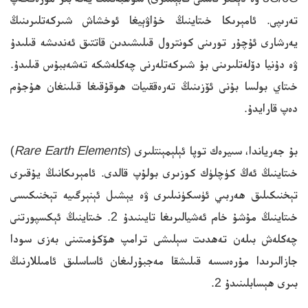
تەرىپى. ئامېرىكا خىتاينىڭ خۇاۋېيغا ئوخشاش شىركەتلىرىنىڭ
يەرشارى ئۇچۇر تورىنى كونترول قىلىشىدىن قاتتىق ئەندىشە قىلىدۇ
ۋە دۇنيا دۆلەتلىرىنى بۇ شىركەتلەرنى چەكلەشكە تەشەببۇس قىلىدۇ.
خىتاي بولسا بۇنى ئۆزىنىڭ تەرەققىيات ھوقۇقىغا قىلىنغان ھۇجۇم
دەپ قارايدۇ.
بۇ جەرياندا، سىيرەك توپا ئېلېمېنتلىرى (
Rare Earth Elements
)
خىتاينىڭ ئەڭ كۈچلۈك كوزىرى بولۇپ قالدى. ئامېرىكانىڭ يۇقىرى
تېخنىكىلىق ھەربىي ئۈسكۈنىلىرى ۋە يېشىل ئېنېرگىيە تېخنىكىسى
خىتاينىڭ مۇشۇ خام ئەشيالىرىغا تايىنىدۇ 2. خىتاينىڭ ئېكسپورتنى
چەكلەش بىلەن تەھدىت سېلىشى ترامپ ھۆكۈمىتىنى بەزى سودا
جازالىرىدا مۇرەسسە قىلىشقا مەجبۇرلىغان ئاساسلىق ئامىللارنىڭ
بىرى ھېسابلىنىدۇ 2.