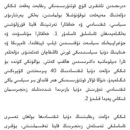
دەرىجىدىن تاشقىرى كۈچ ئوتتۇرىسىدىكى رىقابەت پەقەت ئىككى
دۆلەتنىڭ مەنپەئەت توقۇنۇشىلا بولماستىن، بەلكى يەرشارىۋى
سىياسىي، ئىقتىسادىي ۋە خەلقئارا تەرتىپنىڭ قايتا قۇرۇلۇشىنى
بەلگىلەيدىغان ئاساسلىق ئامىلدۇر 1. خەلقئارا مۇناسىۋەت ۋە
جۇغراپىيەلىك سىياسەت نۇقتىسىدىن ئېلىپ ئېيتقاندا، ئامېرىكا ۋە
خىتاينىڭ دۇنيا سىياسىتىدىكى ئورنى ئاللىقاچان ئەنئەنىۋى دۆلەتلەر
ئارا دىپلوماتىيە دائىرىسىدىن ھالقىپ كەتتى. بۈگۈنكى كۈندە بۇ
ئىككى دۆلەت دۇنيا ئىقتىسادىنىڭ 40 پىرسەنتتىن كۆپرەكىنى
ئىگىلەيدۇ، شۇڭا ئۇلار ئوتتۇرىسىدىكى ھەر قانداق بىر سىياسىي ياكى
ئىقتىسادىي تەۋرىنىش دۇنيا بازىرىدا شىددەتلىك زەنجىرسىمان
ئىنكاس پەيدا قىلىدۇ 2.
ئىككى دۆلەت رىقابىتىنىڭ دۇنيا ئىقتىسادىغا بولغان تەسىرى
ئاساسلىقى تەمىنلەش زەنجىرىنىڭ قايتا تەقسىملىنىشى، يۇقىرى