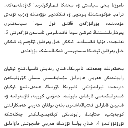
تاموژنا بېجى سىياسىتى ۋە تېخنىكا ئېمبارگولىرىدا گەۋدىلەنمەكتە.
ترامپ ھۆكۈمىتىنىڭ بىرىنچى ۋە ئىككىنچى نۆۋەتلىك ۋەزىپە ئۆتەش
مۇددىتىدە يۈرگۈزگەن قاتتىق قول سودا سىياسەتلىرى
يەرشارىلىشىشنىڭ ئەركىن سودا قائىدىلىرىنى ئاساسەن ئۆزگەرتتى 3.
نەتىجىدە، دۇنيا ئىقتىسادىدا ئىككى خىل پەرقلىق ئۆلچەم ۋە ئىككى
خىل پەرقلىق تېخنىكا سىستېمىسى شەكىللىنىشكە يۈزلەندى.
بىخەتەرلىك جەھەتتە، ئامېرىكا-خىتاي رىقابىتى ئاسىيا-تىنچ ئوكيان
رايونىدىكى ھەربىي ھازىرلىق مۇسابىقىسىنى مىسلى كۆرۈلمىگەن
دەرىجىدە تېزلىتىۋەتتى. ئامېرىكا ئۆزىنىڭ ھىندى-تىنچ ئوكيان
ئىستراتېگىيەسى ئارقىلىق ياپونىيە، جەنۇبىي كورېيە، ئاۋسترالىيە ۋە
فىلىپپىن قاتارلىق ئىتتىپاقداشلىرى بىلەن بولغان ھەربىي ھەمكارلىقنى
كۈچەيتىپ، خىتاينىڭ رايوندىكى كېڭەيمىچىلىكىنى چەكلەشكە
ئۇرۇنۇۋاتىدۇ 4. خىتاي بولسا ئۆزىنىڭ ھەربىي خامچوتىنى داۋاملىق