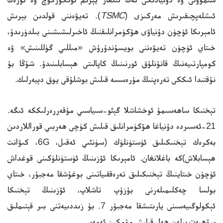
ئىشلەپچىقىرىش مەركىزى (
TSMC
). تەيۋەننى قولدىن بېرىش
ئامېرىكا ئۈچۈن دۇنياۋى ھۆكۈمرانلىقنىڭ ئاخىرلىشىشىنى بىلدۈرىدۇ،
خىتاي ئۈچۈن تەيۋەننى بويسۇندۇرۇش «مىللىي گۈللىنىش» ۋە
كومپارتىيەنىڭ قانۇنلۇق ئورنىنىڭ كاپالىتى ھېسابلىنىدۇ. شۇڭا بۇ
نۇقتىدا ئىككى تەرەپنىڭ مۇرەسسە قىلىش بوشلۇقى يوق دېيەرلىك.
تېخنىكا ساھەسىمۇ ئوخشاشلا گېئو-سىياسىي مۇقەررەرلىككە ئىگە.
21-ئەسىردە دۇنياغا ھۆكۈمرانلىق قىلىش كۈچى ھەربىي قوراللاردىن
بەكرەك تېخنىكىلىق ئۈستۈنلۈك (سۈنئىي ئەقىل، 6G، كىۋانت
ھېسابلاش)كە باغلانغان. ئامېرىكا ئۆزىنىڭ ئۈستۈنلۈكىنى قوغداش
ئۈچۈن خىتاينىڭ تېخنىكىلىق تەرەققىياتىنى بوغۇشقا مەجبۇر، خىتاي
بولسا چەكلىمىلەرنى بۇزۇپ تاشلاپ، ئۆزىنىڭ تېخنىكا
ئېكولوگىيەسىنى يارىتىشقا مەجبۇر 7. بۇ زىددىيەتنى بىر قېتىملىق
سۆھبەت بىلەن ھەل قىلىش مۇمكىن ئەمەس.