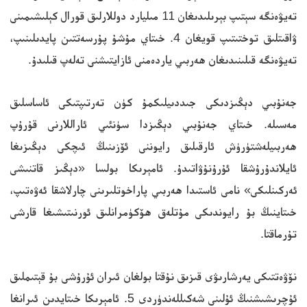
تەيۋەنگە سېتىپ بېرىلىدىغان 11 مىليارد دوللارلىق قورال كېلىشىمىنى
ۋاقىتلىق توختىتىپ قويغان 4. خىتاي مۇشۇ پۇرسەتتىن پايدىلىنىپ،
تەيۋەنگە قىلىنىدىغان ھەربىي ياردەمنى ئازايتىشنى تەلەپ قىلىدۇ.
جەنۇبىي دېڭىزدىكى جىددىيلىكمۇ كۈن تەرتىپتىكى ئاساسلىق
مەسىلە. خىتاي جەنۇبىي دېڭىزدا سۈنئىي ئاراللارنى قۇرۇپ
ھەربىيلەشتۈرۈش ئارقىلىق رايوننى ئۆزىنىڭ ئىچكى دېڭىزىغا
ئايلاندۇرۇشقا ئۇرۇنۇۋاتىدۇ. ئامېرىكا بولسا «دېڭىز قاتنىشى
ئەركىنلىكى» نامى ئاستىدا ھەربىي پاراخوتلىرىنى چارلاشقا ئەۋەتىپ،
خىتاينىڭ بۇ رايوندىكى مۇتلەق ھۆكۈمرانلىق ئورنىتىشىغا قارشى
تۇرماقتا.
نۆۋەتتىكى يەرشارىۋى قىزىق نۇقتا بولغان ئىران ئۇرۇشى بۇ قېتىملىق
ئۇچرىشىشنىڭ ئۇلىنى شەكىللەندۈردى 5. ئامېرىكا خىتايدىن ئىرانغا