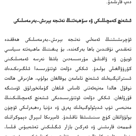
دەپ قارىلىدۇ.
ئىشەنچ كەمچىللىكى ۋە سۆھبەتنىڭ نەتىجە بېرىش-بەرمەسلىكى
ئۇچرىشىشنىڭ ئەمەلىي نەتىجە بېرىش-بەرمەسلىكى ھەققىدە
تەنقىدىي نۇقتىدىن باھا بەرگەندە، بۇ يىغىننىڭ ماھىيەتتە سىياسىي
ئويۇن ۋە ۋاقىتلىق مۇرەسسەدىن باشقا نەرسە ئەمەسلىكىنى
كۆرۈۋالغىلى بولىدۇ. ئىككى دۆلەت ئوتتۇرىسىدا ئىلگىرىكىدەك
ئىستراتېگىيەلىك ئىشەنچ تامامەن يوقالغان بولۇپ، ھازىرقى ھالەت
نوقۇل ھالدا مەنپەئەتنى ئاساس قىلغان گۇمانخورلۇق ئۈستىگە
قۇرۇلغان. ئىككى دۆلەت ئوتتۇرىسىدىكى ئىشەنچ كەمچىللىكىنىڭ
مەنبەسى تۈپ ئىدېئولوگىيەلىك پەرق ۋە دۇنيا رەھبەرلىكى ئۈچۈن
بولۇۋاتقان كۈچ سىنىشىشقا تاقىلىدۇ. ئامېرىكا لىبېرال دېموكراتىك
قىممەت قارىشىنى ۋە ئەركىن بازار ئىگىلىكىنى تەشەببۇس قىلسا،