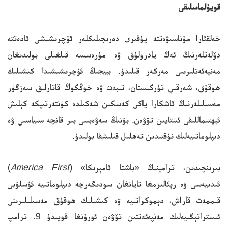
قويۇلماسلىقى
خەلقئارا مۇناسىۋەتتە يۇقىرى دەرىجىلىكلەر ئۇچرىشىشى ئادەتتە
دۆلەتلەرنىڭ ئەڭ يادرولۇق ۋە مۇرەسسە قىلغىلى بولىدىغان
مەنپەئەتلىرىنى مەركەز قىلىدۇ. بېيجىڭ ئۇچرىشىشىدا كىشىلىك
ھوقۇق، شەرقىي تۈركىستان، تىبەت ۋە خوڭكوڭ قاتارلىق سەزگۈر
مەسىلىلەرنىڭ ئاشكارا ياكى كەسكىن شەكىلدە كۈنتەرتىپكە كېلىش
ئېھتىماللىقى ئىنتايىن تۆۋەن. بۇنىڭ سەۋەبىنى بىر قانچە سىياسىي ۋە
دىپلوماتىيەلىك نۇقتىدىن تەھلىل قىلىشقا بولىدۇ.
بىرىنچىدىن، ترامپنىڭ «باشتا ئامېرىكا» (
America First
)
ئىدىيەسى ۋە رېئالىزمغا تايانغان سودىگەرچە دىپلوماتىيە ئۇسلۇبى
قىممەت قاراش، دېموكراتىيە ۋە كىشىلىك ھوقۇق مەسىلىلىرىنى
ئىستراتېگىيەلىك مەنپەئەتتىن تۆۋەن ئورۇنغا قويىدۇ 9. ترامپ