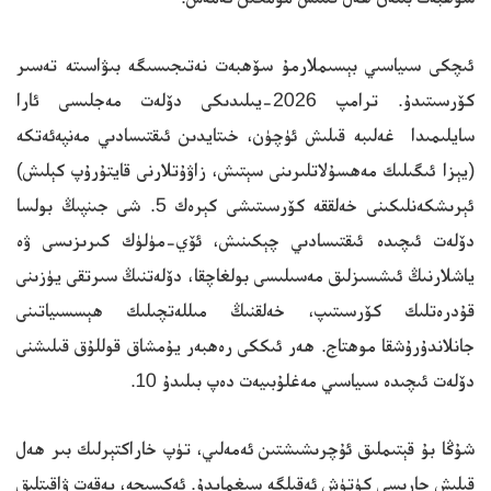
ئىچكى سىياسىي بېسىملارمۇ سۆھبەت نەتىجىسىگە بىۋاسىتە تەسىر
كۆرسىتىدۇ. ترامپ 2026-يىلىدىكى دۆلەت مەجلىسى ئارا
سايلىمىدا غەلىبە قىلىش ئۈچۈن، خىتايدىن ئىقتىسادىي مەنپەئەتكە
(يېزا ئىگىلىك مەھسۇلاتلىرىنى سېتىش، زاۋۇتلارنى قايتۇرۇپ كېلىش)
ئېرىشكەنلىكىنى خەلققە كۆرسىتىشى كېرەك 5. شى جىنپىڭ بولسا
دۆلەت ئىچىدە ئىقتىسادىي چېكىنىش، ئۆي-مۈلۈك كىرىزىسى ۋە
ياشلارنىڭ ئىشسىزلىق مەسىلىسى بولغاچقا، دۆلەتنىڭ سىرتقى يۈزىنى
قۇدرەتلىك كۆرسىتىپ، خەلقنىڭ مىللەتچىلىك ھېسسىياتىنى
جانلاندۇرۇشقا موھتاج. ھەر ئىككى رەھبەر يۇمشاق قوللۇق قىلىشنى
دۆلەت ئىچىدە سىياسىي مەغلۇبىيەت دەپ بىلىدۇ 10.
شۇڭا بۇ قېتىملىق ئۇچرىشىشتىن ئەمەلىي، تۈپ خاراكتېرلىك بىر ھەل
قىلىش چارىسى كۈتۈش ئەقىلگە سىغمايدۇ. ئەكسىچە، پەقەت ۋاقىتلىق