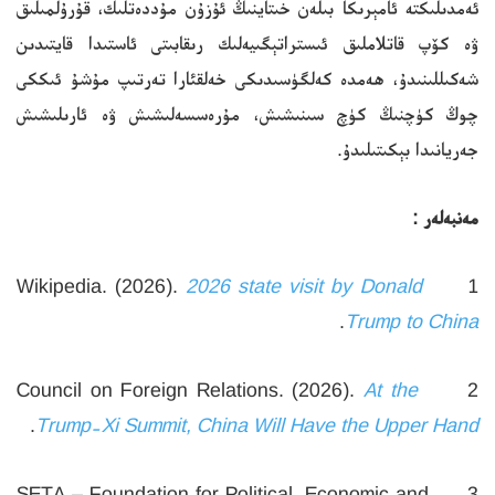
ئەمدىلىكتە ئامېرىكا بىلەن خىتاينىڭ ئۇزۇن مۇددەتلىك، قۇرۇلمىلىق
ۋە كۆپ قاتلاملىق ئىستراتېگىيەلىك رىقابىتى ئاستىدا قايتىدىن
شەكىللىنىدۇ، ھەمدە كەلگۈسىدىكى خەلقئارا تەرتىپ مۇشۇ ئىككى
چوڭ كۈچنىڭ كۈچ سىنىشىش، مۇرەسسەلىشىش ۋە ئارىلىشىش
جەريانىدا بېكىتىلىدۇ.
مەنبەلەر
:
2026 state visit by Donald
1 Wikipedia. (2026).
.
Trump to China
At the
2 Council on Foreign Relations. (2026).
.
Trump-Xi Summit, China Will Have the Upper Hand
3 SETA – Foundation for Political, Economic and