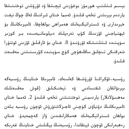
بېسىم ئىشلىتىپ ھورمۇز بوغۇزىنى ئېچىشقا ۋە ئۇرۇشنى توختىتىشقا
ياردەم بېرىشنى تەلەپ قىلىدۇ. ئەمما خىتاي ئىراننىڭ ئەڭ چوڭ نېفىت
خېرىدارى ۋە ئىستراتېگىيەلىك ھەمراھى بولغاچقا، ئامېرىكانىڭ بۇ
ئېھتىياجىنى ئۆزىنىڭ كۆپ تەرەپلىك دىپلوماتىيەسىدە بىر كوزىر
سۈپىتىدە ئىشلىتىشكە ئۇرۇنىدۇ 8. خىتاي بۇ ئارقىلىق ئۆزىنى ئوتتۇرا
شەرقتىكى تىنچلىق ساقلىغۇچى كۈچ سۈپىتىدە كۆرسىتىشنى مەقسەت
قىلىدۇ.
رۇسىيە-ئۇكرائىنا ئۇرۇشىغا كەلسەك، ئامېرىكا خىتاينىڭ رۇسىيەگە
بېرىۋاتقان ئىقتىسادىي ۋە تېخنىكىلىق (قوش مەقسەتلىك
مەھسۇلاتلار) ياردىمىنى توختىتىشنى تەلەپ قىلىدۇ 2. ئەمما خىتاي
ئامېرىكانىڭ دۇنياۋى كۈچىنى ئاجىزلاشتۇرۇش ئۈچۈن رۇسىيە بىلەن
بولغان ئىستراتېگىيەلىك ھەمكارلىقىدىن ۋاز كەچمەيدۇ. خىتاي
رەھبەرلىكى ئۈچۈن ئېيتقاندا، رۇسىيەنىڭ يېڭىلىشى خىتاينىڭ غەربكە