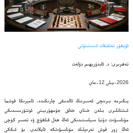
ئۇيغۇر تەتقىقات ئىنستىتۇتى
تەھرىرى: د. ئ‍ابدۇرېھىم دۆلەت
2026-يىلى 12-ماي
يىگىرمە بىرىنچى ئەسىرنىڭ ئالدىنقى چارىكىدە، ئامېرىكا قوشما
ئىشتاتلىرى بىلەن خىتاي خەلق جۇمھۇرىيىتى ئوتتۇرىسىدىكى
مۇناسىۋەت دۇنيا سىياسىتىدىكى ئەڭ ھەل قىلغۇچ ۋە تەسىر كۈچى
ئەڭ زور قوش تەرەپلىك مۇناسىۋەتكە ئايلاندى. بۇ ئىككى