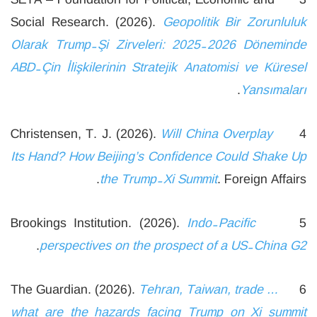
Social Research. (2026).
Geopolitik Bir Zorunluluk
Olarak Trump-
Ş
i Zirveleri: 2025-2026 Döneminde
ABD-Çin
İ
li
ş
kilerinin Stratejik Anatomisi ve Küresel
.
Yansımaları
Will China Overplay
4 Christensen, T. J. (2026).
Its Hand? How Beijing’s Confidence Could Shake Up
the Trump-Xi Summit
. Foreign Affairs.
Indo-Pacific
5 Brookings Institution. (2026).
.
perspectives on the prospect of a US-China G2
Tehran, Taiwan, trade …
6 The Guardian. (2026).
what are the hazards facing Trump on Xi summit