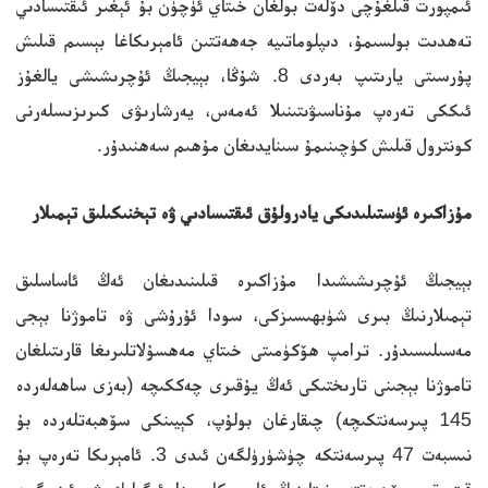
ئىمپورت قىلغۇچى دۆلەت بولغان خىتاي ئۈچۈن بۇ ئېغىر ئىقتىسادىي
تەھدىت بولسىمۇ، دىپلوماتىيە جەھەتتىن ئامېرىكاغا بېسىم قىلىش
پۇرسىتى يارىتىپ بەردى 8. شۇڭا، بېيجىڭ ئۇچرىشىشى يالغۇز
ئىككى تەرەپ مۇناسىۋىتىنىلا ئەمەس، يەرشارىۋى كىرىزىسلەرنى
كونترول قىلىش كۈچىنىمۇ سىنايدىغان مۇھىم سەھنىدۇر.
مۇزاكىرە ئۈستىلىدىكى يادرولۇق ئىقتىسادىي ۋە تېخنىكىلىق تېمىلار
بېيجىڭ ئۇچرىشىشىدا مۇزاكىرە قىلىنىدىغان ئەڭ ئاساسلىق
تېمىلارنىڭ بىرى شۈبھىسىزكى، سودا ئۇرۇشى ۋە تاموژنا بېجى
مەسىلىسىدۇر. ترامپ ھۆكۈمىتى خىتاي مەھسۇلاتلىرىغا قارىتىلغان
تاموژنا بېجىنى تارىختىكى ئەڭ يۇقىرى چەككىچە (بەزى ساھەلەردە
145 پىرسەنتكىچە) چىقارغان بولۇپ، كېيىنكى سۆھبەتلەردە بۇ
نىسبەت 47 پىرسەنتكە چۈشۈرۈلگەن ئىدى 3. ئامېرىكا تەرەپ بۇ