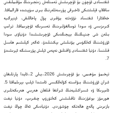
ئىقتىسادى ئۈچۈن بۇ ئۇچرىشىش تەمىنلەش زەنجىرىنىڭ مۇقىملىقىنى
ساقلاپ قېلىشتىكى ئاخىرقى پۇرسەتلەرنىڭ بىرى سۈپىتىدە قارالماقتا.
خەلقئارا ئىقتىساد نۆۋەتتە يۇقىرى پۇل پاخاللىقى، ئېنېرگىيە
كىرىزىسى ۋە سودا توسالغۇلىرىنىڭ تەسىرىگە ئۇچرىماقتا. ترامپ
بىلەن شى جىنپىڭنىڭ بېيجىڭدىكى ئۇچرىشىشىدا دۇنياۋى سودا
ئۇرۇشىنىڭ كەلگۈسى يۆنىلىشى بېكىتىلىدۇ، ئەگەر كېلىشىم ھاسىل
قىلىنسا، دۇنيا ئىقتىسادى ۋاقىتلىق نەپەس ئېلىش پۇرسىتىگە ئېرىشىدۇ
7.
تېخىمۇ مۇھىمى، بۇ ئۇچرىشىش 2026-يىلى 2-ئايدا پارتلىغان
ئىران ئۇرۇشىنىڭ بىۋاسىتە كۆلەڭگىسى ئاستىدا ئېلىپ بېرىلماقتا 5.
ئامېرىكا ۋە ئىسرائىلىيەنىڭ ئىرانغا قىلغان ھەربىي ھەرىكەتلىرى
ھورمۇز بوغۇزىنىڭ تاقىلىشىنى كەلتۈرۈپ چىقىرىپ، دۇنيا نېفىت
بازىرىنى پالەچ ھالەتكە چۈشۈردى. دۇنيادىكى ئەڭ چوڭ نېفىت