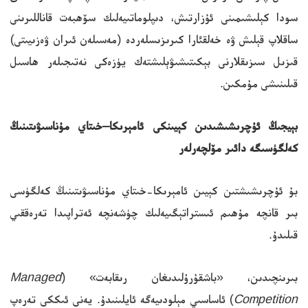
سودا كېلىشىمىنى ئۇزارتىش، دىپلوماتىيەلىك سۆھبەت قاناللىرىنى
ساقلاپ قېلىش ۋە خەلقئارا كىرىزىسلەردە (مەسىلەن ئىران ۋەزىيىتى)
قىزىل سىزىقلارنى بېكىتىشىۋېلىشتەك يۈزەكى نەتىجىلەر ھاسىل
قىلىنىشى مۇمكىن.
بېيجىڭ ئۇچرىشىشىدىن كېيىنكى ئامېرىكا–خىتاي مۇناسىۋىتىنىڭ
كەلگۈسىگە دائىر مۆلچەرلەر
بۇ ئۇچرىشىشتىن كېيىن ئامېرىكا-خىتاي مۇناسىۋىتىنىڭ كەلگۈسى
بىر قانچە مۇھىم ئىستراتېگىيەلىك چۈشەنچە ئەتراپىدا تەرەققىي
قىلىدۇ.
بىرىنچىدىن، «باشقۇرۇلىدىغان رىقابەت» (
Managed
Competition
) ئاساسىي مېلودىيەگە ئايلىنىدۇ. يەنى ئىككى تەرەپ