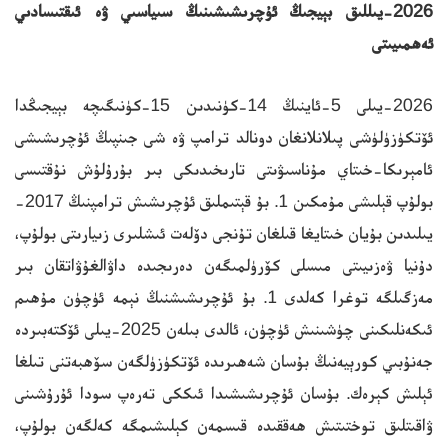
2026-يىللىق بېيجىڭ ئۇچرىشىشىنىڭ سىياسىي ۋە ئىقتىسادىي
ئەھمىيىتى
2026-يىلى 5-ئاينىڭ 14-كۈنىدىن 15-كۈنىگىچە بېيجىڭدا
ئۆتكۈزۈلۈشى پىلانلانغان دونالد ترامپ ۋە شى جىنپىڭ ئۇچرىشىشى
ئامېرىكا-خىتاي مۇناسىۋىتى تارىخىدىكى بىر بۇرۇلۇش نۇقتىسى
بولۇپ قېلىشى مۇمكىن 1. بۇ قېتىملىق ئۇچرىشىش ترامپنىڭ 2017-
يىلىدىن بۇيان خىتايغا قىلغان تۇنجى دۆلەت ئىشلىرى زىيارىتى بولۇپ،
دۇنيا ۋەزىيىتى مىسلى كۆرۈلمىگەن دەرىجىدە داۋالغۇۋاتقان بىر
مەزگىلگە توغرا كەلدى 1. بۇ ئۇچرىشىشنىڭ نېمە ئۈچۈن مۇھىم
ئىكەنلىكىنى چۈشىنىش ئۈچۈن، ئالدى بىلەن 2025-يىلى ئۆكتەبىردە
جەنۇبىي كورېيەنىڭ بۇسان شەھىرىدە ئۆتكۈزۈلگەن سۆھبەتنى تىلغا
ئېلىش كېرەك. بۇسان ئۇچرىشىشىدا ئىككى تەرەپ سودا ئۇرۇشىنى
ۋاقىتلىق توختىتىش ھەققىدە قىسمەن كېلىشىمگە كەلگەن بولۇپ،