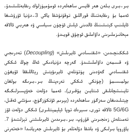
بىر-بىرى بىلەن ھەر قايسى ساھەلەردە ئومۇميۈزلۈك رىقابەتلىشىدۇ،
ئەمما بۇ رىقابەتنىڭ قوراللىق توقۇنۇشقا ياكى 3-دۇنيا ئۇرۇشىغا
ئايلىنىپ كېتىشىنىڭ ئالدىنى ئېلىش ئۈچۈن سىياسىي ۋە ھەربىي ئالاقە
مېخانىزملىرىنى داۋاملىق ئوچۇق قويىدۇ.
ئىككىنچىدىن، «ئىقتىسادىي ئايرىلىش» (
Decoupling
) تەدرىجىي
ۋە قىسمەن داۋاملىشىدۇ. گەرچە دۇنيادىكى ئەڭ چوڭ ئىككى
ئىقتىسادىي گەۋدىنى پۈتۈنلەي ئايرىۋېتىش رېئاللىققا ئۇيغۇن
بولمىسىمۇ (چۈنكى ئىككى تەرەپنىڭ بىر-بىرىگە بولغان
تايىنىشچانلىقى ئىنتايىن يۇقىرى)، ئەمما دۆلەت خەۋپسىزلىكىگە
چېتىلىدىغان سەزگۈر ساھەلەردە (يېرىم ئۆتكۈزگۈچ، سۈنئىي ئەقىل،
5G/6G ئالاقە تورى، سىيرەك توپا ئېلېمېنتلىرى) ئىككى دۆلەت ئۆز
تەمىنلەش زەنجىرىنى قۇرۇپ، بىر-بىرىدىن ئايرىلىشنى تېزلىتىدۇ 7.
ياۋروپا بىرلىكى ۋە باشقا دۆلەتلەر بۇ ئايرىلىش جەريانىدا «خەتەرنى