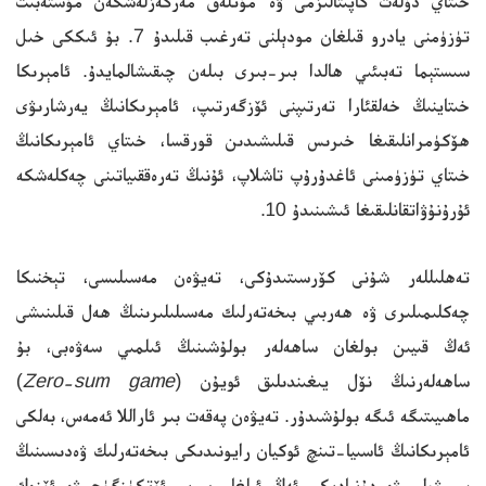
خىتاي دۆلەت كاپىتالىزمى ۋە مۇتلەق مەركەزلەشكەن مۇستەبىت
تۈزۈمنى يادرو قىلغان مودېلنى تەرغىب قىلىدۇ 7. بۇ ئىككى خىل
سىستېما تەبىئىي ھالدا بىر-بىرى بىلەن چىقىشالمايدۇ. ئامېرىكا
خىتاينىڭ خەلقئارا تەرتىپنى ئۆزگەرتىپ، ئامېرىكانىڭ يەرشارىۋى
ھۆكۈمرانلىقىغا خىرىس قىلىشىدىن قورقسا، خىتاي ئامېرىكانىڭ
خىتاي تۈزۈمىنى ئاغدۇرۇپ تاشلاپ، ئۇنىڭ تەرەققىياتىنى چەكلەشكە
ئۇرۇنۇۋاتقانلىقىغا ئىشىنىدۇ 10.
تەھلىللەر شۇنى كۆرسىتىدۇكى، تەيۋەن مەسىلىسى، تېخنىكا
چەكلىمىلىرى ۋە ھەربىي بىخەتەرلىك مەسىلىلىرىنىڭ ھەل قىلىنىشى
ئەڭ قىيىن بولغان ساھەلەر بولۇشىنىڭ ئىلمىي سەۋەبى، بۇ
ساھەلەرنىڭ نۆل يىغىندىلىق ئويۇن (
Zero-sum game
)
ماھىيىتىگە ئىگە بولۇشىدۇر. تەيۋەن پەقەت بىر ئاراللا ئەمەس، بەلكى
ئامېرىكانىڭ ئاسىيا-تىنچ ئوكيان رايونىدىكى بىخەتەرلىك ۋەدىسىنىڭ
سىمۋولى ۋە دۇنيادىكى ئەڭ ئىلغار يېرىم ئۆتكۈزگۈچ ۋە ئۆزەك