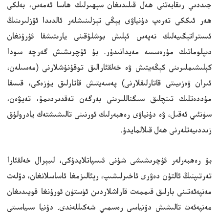
جىددىي رىقابەتنى ھەل قىلىدىغان سېھىرلىك ھاسا ئەمەس، بەلكى
ھەر ئىككى تەرەپ دۇنياۋى يېڭى تېزلىنىشلەر ئالدىدا ئۆزلىرىنىڭ
ئىستراتېگىيەلىك نەپەس ئېلىش بوشلۇقىنى يارىتىشقا ئۇرۇنغان
دىپلوماتىك مۇرەسسە مەيدانىدۇر. بۇ ئۇچرىشىش گەرچە سودا
كېلىشىملىرىنى كېڭەيتىش ۋە خەلقئارالىق توقۇنۇشلارنى (مەسىلەن،
ئىران ۋەزىيىتى قاتارلىقلارنى) پەسەيتىش قاتارلىق يۈزەكى، قىسقا
مۇددەتلىك تىنچلىق سىگناللىرىنى بەرگەن تەقدىردىمۇ، تەيۋەن،
سۈنئىي ئەقىل، ۋە دۇنياۋى رەھبەرلىك ئورنىنى تالىشىشتەك يادرولۇق
زىددىيەتلەرنى ھەل قىلالمايدۇ.
بۇ رەھبەرلەر ئۇچرىشىشى شۇنى ئىسپاتلايدۇكى، لىبېرال خەلقئارا
تەرتىپنىڭ ئالتۇن دەۋرى ئاخىرلىشىپ، رېئالىزمغا ئاساسلانغان، دۆلەت
مەنپەئەتىنى بارلىق قىممەت قاراشلاردىن ئۈستۈن ئورۇنغا قويىدىغان
مەنپەئەت تالىشىش دۇنياسى رەسمىي شەكىللەندى. دۇنيا سىياسىتى