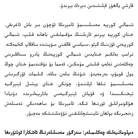
قارشى يالغۇز قېلىشىدىن دېرەك بېرىدۇ.
شىمالىي كورېيە مەسىلىسىمۇ ئامېرىكا ئۈچۈن بىر باش ئاغرىقى.
خىتاي كورېيە يېرىم ئارىلىنىڭ مۇقىملىقىنى باھانە قىلىپ، شىمالىي
كورېيەنى ئۆزىنىڭ گېئو-سىياسىي قالقىنى سۈپىتىدە ساقلاپ كەلمەكتە.
ترامپ بەلكىم خىتايدىن شىمالىي كورېيەنىڭ يادرو سىناقلىرىنى
چەكلەشنى تەلەپ قىلىشى مۇمكىن، ئەمما بۇ نۇقتىدىمۇ خىتاي چوڭ
يول قويۇپ بەرمەيدۇ. شۇنىڭ بىلەن بىللە، كىلىمات ئۆزگىرىشى
مەسىلىسىمۇ تىلغا ئېلىنىدۇ، چۈنكى خىتاي يېشىل ئېنېرگىيە
تېخنىكىسىدا ۋە قۇياش ئېنېرگىيەسى باتارېيەلىرىدە دۇنيادا
ھۆكۈمرانلىق ئورنىغا ئىگە، ئامېرىكا بۇ ساھەدىكى تەمىنلەش
زەنجىرىگە بولغان تايىنىشچانلىقىنى تۆۋەنلىتىشكە مەجبۇر.
دىپلوماتىيەلىك چەكلىمىلەر: سەزگۈر مەسىلىلەرنىڭ ئاشكارا ئوتتۇرىغا