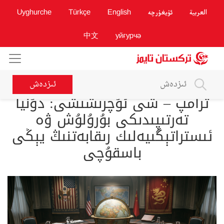
العربية
ئۇيغۇرچە
English
Türkçe
Uyghurche
中文
уйғурчә
ئىزدەش
ترامپ – شى ئۇچرىشىشى: دۇنيا
تەرتىپىدىكى بۇرۇلۇش ۋە
ئىستراتېگىيەلىك رىقابەتنىڭ يېڭى
باسقۇچى