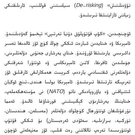
تۆۋەنلىتىش» (
De-risking
) سىياسىتىنى قوللىنىپ، ئارىلىقتىكى
زىياننى ئازايتىشقا تىرىشىدۇ.
ئۈچىنچىدىن، «كۆپ قۇتۇپلۇق دۇنيا تەرتىپى» تېخىمۇ گەۋدىلىنىدۇ.
ئامېرىكا ۋە خىتايدىن ئىبارەت ئىككى چوڭ كۈچ ئۆز ئالدىغا تەسىر
دائىرىسى يارىتىشقا ئۇرۇنىدۇ. خىتاي يەرشارى جەنۇبى دۆلەتلىرىنى،
جۈملىدىن ئافرىقا، لاتىن ئامېرىكاسى ۋە ئوتتۇرا شەرقتىكى
دۆلەتلەرنى ئىقتىسادىي ياردەم، كىرېست ھەمكارلىقى ئارقىلىق ئۆز
تەرىپىگە تارتىشقا تىرىشىدۇ. ئامېرىكا بولسا ھىندى-تىنچ ئوكيان
ئىتتىپاقىنى ۋە ياۋروپادىكى ناتو (
NATO
) نى مۇستەھكەملەپ،
خىتاينىڭ يەرشارىۋى كېڭىيىشىنى قورشاۋغا ئالىدۇ. ئەمما
نۇرغۇنلىغان ئوتتۇرھال كۈچلۈك دۆلەتلەر (مەسىلەن، ھىندىستان،
تۈركىيە، بىرازىلىيە، سەئۇدى ئەرەبىستان) بۇ ئىككى قۇتۇپ
ئوتتۇرىسىدا تەرەپ تاللاشنى رەت قىلىپ، ئۆز مەنپەئەتى ئۈچۈن