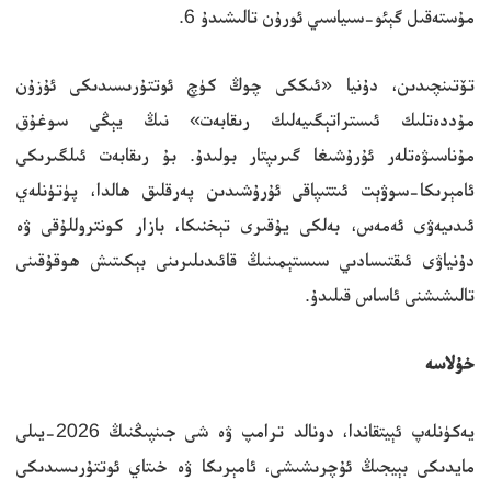
مۇستەقىل گېئو-سىياسىي ئورۇن تالىشىدۇ 6.
تۆتىنچىدىن، دۇنيا «ئىككى چوڭ كۈچ ئوتتۇرىسىدىكى ئۇزۇن
مۇددەتلىك ئىستراتېگىيەلىك رىقابەت» نىڭ يېڭى سوغۇق
مۇناسىۋەتلەر ئۇرۇشىغا گىرىپتار بولىدۇ. بۇ رىقابەت ئىلگىرىكى
ئامېرىكا-سوۋېت ئىتتىپاقى ئۇرۇشىدىن پەرقلىق ھالدا، پۈتۈنلەي
ئىدىيەۋى ئەمەس، بەلكى يۇقىرى تېخنىكا، بازار كونتروللۇقى ۋە
دۇنياۋى ئىقتىسادىي سىستېمىنىڭ قائىدىلىرىنى بېكىتىش ھوقۇقىنى
تالىشىشنى ئاساس قىلىدۇ.
خۇلاسە
يەكۈنلەپ ئېيتقاندا، دونالد ترامپ ۋە شى جىنپىڭنىڭ 2026-يىلى
مايدىكى بېيجىڭ ئۇچرىشىشى، ئامېرىكا ۋە خىتاي ئوتتۇرىسىدىكى