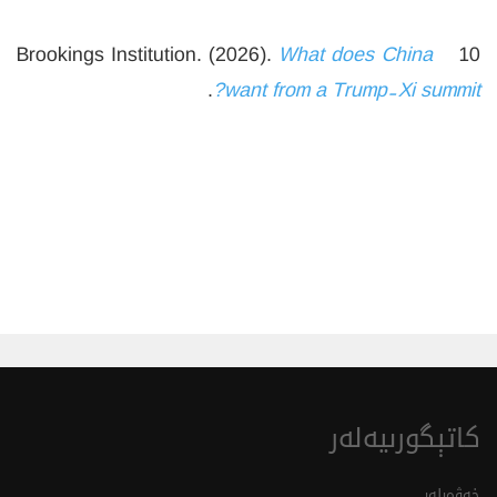
What does China
10 Brookings Institution. (2026).
.
want from a Trump-Xi summit?
كاتېگورىيەلەر
خەۋەرلەر