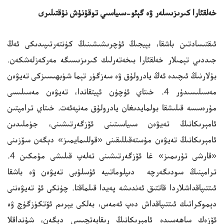
خەلقئارا كىرىزىسلەر ۋە گېئو-سىياسىي توقۇنۇش نۇقتىلىرى
ئىقتىسادتىن باشقا، بېيجىڭ ئۇچرىشىشىنىڭ كۈنتەرتىپىدىكى ئەڭ
جىددىي تېمىلار خەلقئارا بىخەتەرلىك كىرىزىسىگە مەركەزلەشكەن.
بۇلارنىڭ ئىچىدە ئەڭ يادرولۇق ۋە سەزگۈر تېما شۈبھىسىزكى تەيۋەن
مەسىلىسىدۇر 4. خىتاي ئۈچۈن ئېيتقاندا، تەيۋەن مەسىلىسى
مۇرەسسە قىلىشقا بولمايدىغان يادرولۇق مەنپەئەت. خىتاي ترامپتىن
ئامېرىكانىڭ تەيۋەن سىياسىتىنى ئۆزگەرتىشىنى، جۈملىدىن
ئامېرىكانىڭ تەيۋەن مۇستەقىللىقىنى «قوللىمايمىز» دېگەن سۆزىنى
«قارشى تۇرىمىز» غا ئۆزگەرتىشىنى تەلەپ قىلىشى مۇمكىن 4.
ترامپنىڭ سودىگەرچە دىپلوماتىيە ئۇسلۇبى تەيۋەن ۋە باشقا
ئىتتىپاقداشلاردا قاتتىق ئەندىشە پەيدا قىلماقتا. چۈنكى ئۇ تەيۋەننى
دېموكراتىك ئىتتىپاقداش دەپ ئەمەس، بەلكى يېرىم ئۆتكۈزگۈچ ۋە
ئۆزەك ساھەسىدە ئامېرىكانىڭ رىقابەتچىسى دېگەن، شۇنداقلا