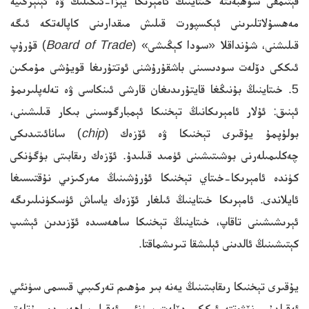
قېتىمقى سۆھبەتتە خىتاينىڭ ئامېرىكا يېزا-ئىگىلىك ۋە ئېنېرگىيە
مەھسۇلاتلىرىنى ئېكسپورت قىلىش مىقدارىنى كاپالەتكە ئىگە
قىلىشنى، شۇنداقلا «سودا كېڭىشى» (
Board of Trade
) قۇرۇپ
ئىككى دۆلەت سودىسىنى باشقۇرۇشنى ئوتتۇرىغا قويۇشى مۇمكىن
5. خىتاينىڭ بۇنىڭغا قايتۇرىدىغان قارشى ئىنكاسى ۋە تەلەپلىرىمۇ
ئېنىق: ئۇلار ئامېرىكانىڭ تېخنىكا ئېمبارگوسىنى بىكار قىلىشىنى،
بولۇپمۇ يۇقىرى تېخنىكا ۋە ئۆزەك (
chip
) سانائىتىدىكى
چەكلىمىلەرنى بوشىتىشىنى ئۈمىد قىلىدۇ. ئۆزەك رىقابىتى بۈگۈنكى
كۈندە ئامېرىكا-خىتاي تېخنىكا ئۇرۇشىنىڭ مەركىزىي نۇقتىسىغا
ئايلاندى. ئامېرىكا خىتاينىڭ ئىلغار ئۆزەك ياساش ئۈسكۈنىلىرىگە
ئېرىشىشىنى تاقاپ، خىتاينىڭ تېخنىكا ساھەسىدە ئۆزىدىن ئېشىپ
كېتىشىنىڭ ئالدىنى ئېلىشقا تىرىشماقتا.
يۇقىرى تېخنىكا رىقابىتىنىڭ يەنە بىر مۇھىم تەركىبىي قىسمى سۈنئىي
ئەقىلدۇر. نۆۋەتتە ئىككى دۆلەت سۈنئىي ئەقىل ساھەسىدە مۇتلەق