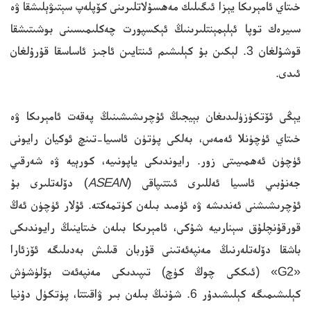
خىتاي ئامېرىكا يېزا ئىگىلىك مەھسۇلاتلىرىنى كۆپلەپ سېتىۋېلىشقا ۋە
سىيرەك توپا ئېلېمېنتلىرىنىڭ ئېكسپورت چەكلىمىسىنى بوشىتىشقا
قوشۇلغان 3. لېكىن بۇ كېلىشىم ئىنتايىن ئاجىز ئاساسقا قۇرۇلغان
ئىدى.
يېڭى ئۆتكۈزۈلىدىغان بېيجىڭ ئۇچرىشىشىنىڭ پەقەت ئامېرىكا ۋە
خىتاي ئۈچۈنلا ئەمەس، بەلكى پۈتۈن ئاسىيا-تىنچ ئوكيان رايونى
ئۈچۈن ئەھمىيىتى زور. رايوندىكى ياپونىيە، كورېيە ۋە شەرقىي
جەنۇبىي ئاسىيا ئەللىرى ئىتتىپاقى (
ASEAN
) دۆلەتلىرى بۇ
ئۇچرىشىشنى ئەندىشە ۋە ئۈمىد بىلەن كۈتمەكتە. ئۇلار ئۈچۈن ئەڭ
قورقۇنچلۇق سېنارىيە شۇكى، ئامېرىكا بىلەن خىتاينىڭ رايوندىكى
باشقا دۆلەتلەرنىڭ مەنپەئەتىنى قۇربان قىلىش بەدىلىگە ئۆزئارا
«G2» (ئىككى چوڭ كۈچ) تىپىدىكى مەنپەئەت بۆلۈشۈش
كېلىشىمىگە كېلىشىدۇر 6. شۇنىڭ بىلەن بىر ۋاقىتتا، پۈتكۈل دۇنيا