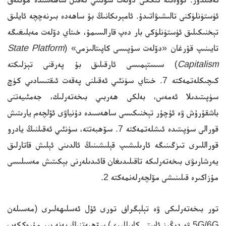
ئۈستۈنلۈكنى تالىشىۋاتىدۇ. ئامېرىكانىڭ بۇ ساھەدە بىرنەچچە ئايلىق
تېخنىكىلىق ئۈستۈنلۈكى بار دەپ قارالسىمۇ، خىتاي دۆلەت مەبلىغىگە
تايىنىپ قۇرغان «دۆلەت سۇپىسى كاپىتالىزمى» (
State Platform
Capitalism
) سىستېمىسى ئارقىلىق بۇ پەرقنى تېزلىكتە
كىچىكلەتمەكتە 7. خىتاي سۈنئىي ئەقىلنى پەقەت ئىقتىسادىي كۈچ
سۈپىتىدىلا ئەمەس، بەلكى ھەربىي بىخەتەرلىك، جەمئىيەتنى
باشقۇرۇش ۋە ئۇچۇر تېخنىكىسى ساھەسىدە دۇنياۋى ئۆلچەم يارىتىش
قورالى سۈپىتىدە ئىشلەتمەكتە 7. سۆھبەتتە، سۈنئىي ئەقىلنىڭ يادرو
قوراللىرى تىزگىنىگە ئارىلىشىپ قېلىشىنىڭ ئالدىنى ئېلىش قاتارلىق
يەرشارىۋى بىخەتەرلىكە تاقىلىدىغان قائىدىلەرنى بېكىتىش مەسىلىسى
مۇزاكىرە قىلىنىشى مۆلچەرلەنمەكتە 2.
تور بىخەتەرلىكى ۋە تېلېگراف تورى ئۇل ئەسلىھەلىرى (مەسىلەن
5G/6G ۋە دېڭىز ئاستى كابېللىرى) سۆھبەتنىڭ يەنە بىر مۇرەككەپ