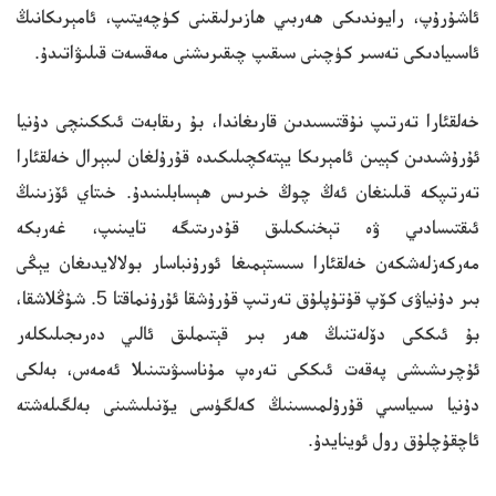
ئاشۇرۇپ، رايوندىكى ھەربىي ھازىرلىقىنى كۈچەيتىپ، ئامېرىكانىڭ
ئاسىيادىكى تەسىر كۈچىنى سىقىپ چىقىرىشنى مەقسەت قىلىۋاتىدۇ.
خەلقئارا تەرتىپ نۇقتىسىدىن قارىغاندا، بۇ رىقابەت ئىككىنچى دۇنيا
ئۇرۇشىدىن كېيىن ئامېرىكا يېتەكچىلىكىدە قۇرۇلغان لىبېرال خەلقئارا
تەرتىپكە قىلىنغان ئەڭ چوڭ خىرىس ھېسابلىنىدۇ. خىتاي ئۆزىنىڭ
ئىقتىسادىي ۋە تېخنىكىلىق قۇدرىتىگە تايىنىپ، غەربكە
مەركەزلەشكەن خەلقئارا سىستېمىغا ئورۇنباسار بولالايدىغان يېڭى
بىر دۇنياۋى كۆپ قۇتۇپلۇق تەرتىپ قۇرۇشقا ئۇرۇنماقتا 5. شۇڭلاشقا،
بۇ ئىككى دۆلەتنىڭ ھەر بىر قېتىملىق ئالىي دەرىجىلىكلەر
ئۇچرىشىشى پەقەت ئىككى تەرەپ مۇناسىۋىتىنىلا ئەمەس، بەلكى
دۇنيا سىياسىي قۇرۇلمىسىنىڭ كەلگۈسى يۆنىلىشىنى بەلگىلەشتە
ئاچقۇچلۇق رول ئوينايدۇ.