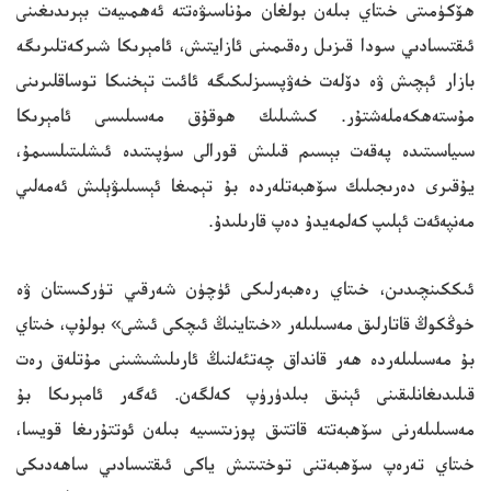
ھۆكۈمىتى خىتاي بىلەن بولغان مۇناسىۋەتتە ئەھمىيەت بېرىدىغىنى
ئىقتىسادىي سودا قىزىل رەقىمىنى ئازايتىش، ئامېرىكا شىركەتلىرىگە
بازار ئېچىش ۋە دۆلەت خەۋپسىزلىكىگە ئائىت تېخنىكا توساقلىرىنى
مۇستەھكەملەشتۇر. كىشىلىك ھوقۇق مەسىلىسى ئامېرىكا
سىياسىتىدە پەقەت بېسىم قىلىش قورالى سۈپىتىدە ئىشلىتىلسىمۇ،
يۇقىرى دەرىجىلىك سۆھبەتلەردە بۇ تېمىغا ئېسىلىۋېلىش ئەمەلىي
مەنپەئەت ئېلىپ كەلمەيدۇ دەپ قارىلىدۇ.
ئىككىنچىدىن، خىتاي رەھبەرلىكى ئۈچۈن شەرقىي تۈركىستان ۋە
خوڭكوڭ قاتارلىق مەسىلىلەر «خىتاينىڭ ئىچكى ئىشى» بولۇپ، خىتاي
بۇ مەسىلىلەردە ھەر قانداق چەتئەلنىڭ ئارىلىشىشىنى مۇتلەق رەت
قىلىدىغانلىقىنى ئېنىق بىلدۈرۈپ كەلگەن. ئەگەر ئامېرىكا بۇ
مەسىلىلەرنى سۆھبەتتە قاتتىق پوزىتسىيە بىلەن ئوتتۇرىغا قويسا،
خىتاي تەرەپ سۆھبەتنى توختىتىش ياكى ئىقتىسادىي ساھەدىكى