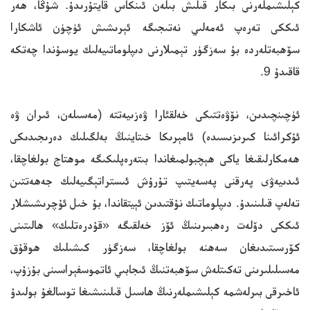
كېلىشىملەرنى بىكار قىلىش بىلەن ئىنكاس قايتۇرىدۇ. شۇڭا، ھەر
ئىككى تەرەپ ئەمەلىي نەتىجىگە ئېرىشىش ئۈچۈن ئاشكارا
سۆھبەتلەردە بۇ سەزگۈر تېمىلارنى دىپلوماتىيەلىك يوسۇندا چەتكە
قاقىدۇ 9.
ئۈچىنچىدىن، نۆۋەتتىكى خەلقئارا ۋەزىيەتتە (مەسىلەن، ئىران ۋە
ئۇكرائىنا كىرىزىسىدە) ئامېرىكا خىتاينىڭ بەلگىلىك دەرىجىدىكى
ھەمكارلىقىغا ياكى ھېچبولمىغاندا بىتەرەپلىكىگە موھتاج بولغاچقا،
ئىدىيەۋى پەرقنى پەسەيتىپ تۇرۇش ئىستراتېگىيەلىك جەھەتتىن
تەلەپ قىلىنىدۇ. دىپلوماتىك نۇقتىدىن ئېيتقاندا، بۇ خىل ئۇچرىشىشلار
ئىككى دۆلەت رەھبىرىنىڭ ئۆز خەلقىگە «قۇدرەتلىك» ھالىتىنى
كۆرسىتىدىغان سەھنە بولغاچقا، سەزگۈر كىشىلىك ھوقۇق
مەسىلىلىرىنى تەكىتلەش سۆھبەتنىڭ ئىجابىي ئاتموسفېراسىنى بۇزۇپ،
ئاخىرقى بىرلەشمە كېلىشىملەرنىڭ ھاسىل قىلىنىشىغا توسالغۇ بولىدۇ