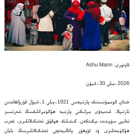
ئاپتورى: Ashu Mann
2026-يىلى 30-ئىيۇن
خىتاي كوممۇنىستىك پارتىيەسى 1921-يىلى 1-ئىيۇل قۇرۇلغاندىن
تارتىپلا، ئىدىيەۋى بىرلىكنى پارتىيە ھۆكۈمرانلىقىنىڭ شەرتسىز
تەلىپى سۈپىتىدە بېكىتكەن. كىشىلىك ھوقۇق تەشكىلاتلىرى، غەرب
ھۆكۈمەتلىرى ۋە ئۇيغۇر پائالىيەتچى تەشكىلاتلىرىنىڭ بايان