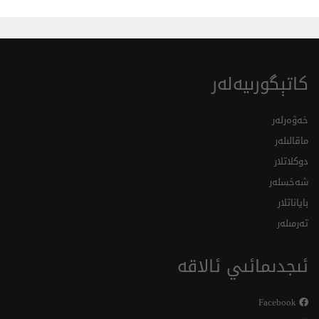
كاتېگورىيەلەر
خەۋەرلەر
ماقالىلەر
دوكلاتلار
شەخسلەر
باياناتلار
تەرمىلەر
ئىجدىمائىي ئالاقە
Facebook