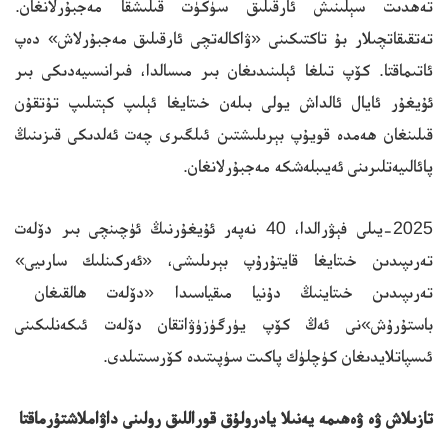
تەھدىت سېلىنىش ئارقىلىق سۈكۈت قىلىشقا مەجبۇرلانغان.
تەتقىقاتچىلار بۇ تاكتىكىنى «ۋاكالەتچى ئارقىلىق مەجبۇرلاش» دەپ
ئاتىماقتا. كۆپ تىلغا ئېلىنىدىغان بىر مىسالدا، فىرانسىيەدىكى بىر
ئۇيغۇر ئايال ئالداش يولى بىلەن خىتايغا ئېلىپ كېتىلىپ تۇتقۇن
قىلىنغان ھەمدە قويۇپ بېرىلىشتىن ئىلگىرى چەت ئەلدىكى قىزىنىڭ
پائالىيەتلىرىنى ئەيىبلەشكە مەجبۇرلانغان.
2025-يىلى فېۋرالدا، 40 نەپەر ئۇيغۇرنىڭ ئۈچىنچى بىر دۆلەت
تەرىپىدىن خىتايغا قايتۇرۇپ بېرىلىشى، «ئەركىنلىك سارىيى»
تەرىپىدىن خىتاينىڭ دۇنيا مىقياسىدا «دۆلەت ھالقىغان
باستۇرۇش»نى ئەڭ كۆپ يۈرگۈزۈۋاتقان دۆلەت ئىكەنلىكىنى
ئىسپاتلايدىغان كۈچلۈك پاكىت سۈپىتىدە كۆرسىتىلدى.
تازىلاش ۋە ۋەھىمە يەنىلا يادرولۇق قورال
لىق رولىنى داۋاملاشتۇرماقتا