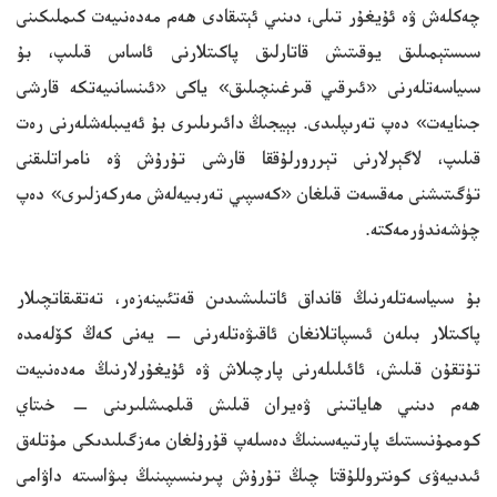
چەكلەش ۋە ئۇيغۇر تىلى، دىنىي ئېتىقادى ھەم مەدەنىيەت كىملىكىنى
سىستېمىلىق يوقىتىش قاتارلىق پاكىتلارنى ئاساس قىلىپ، بۇ
سىياسەتلەرنى «ئىرقىي قىرغىنچىلىق» ياكى «ئىنسانىيەتكە قارشى
جىنايەت» دەپ تەرىپلىدى. بېيجىڭ دائىرىلىرى بۇ ئەيىبلەشلەرنى رەت
قىلىپ، لاگېرلارنى تېررورلۇققا قارشى تۇرۇش ۋە نامراتلىقنى
تۈگىتىشنى مەقسەت قىلغان «كەسپىي تەربىيەلەش مەركەزلىرى» دەپ
چۈشەندۈرمەكتە.
بۇ سىياسەتلەرنىڭ قانداق ئاتىلىشىدىن قەتئىينەزەر، تەتقىقاتچىلار
پاكىتلار بىلەن ئىسپاتلانغان ئاقىۋەتلەرنى — يەنى كەڭ كۆلەمدە
تۇتقۇن قىلىش، ئائىلىلەرنى پارچىلاش ۋە ئۇيغۇرلارنىڭ مەدەنىيەت
ھەم دىنىي ھاياتىنى ۋەيران قىلىش قىلمىشلىرىنى — خىتاي
كوممۇنىستىك پارتىيەسىنىڭ دەسلەپ قۇرۇلغان مەزگىلىدىكى مۇتلەق
ئىدىيەۋى كونتروللۇقتا چىڭ تۇرۇش پىرىنسىپىنىڭ بىۋاسىتە داۋامى