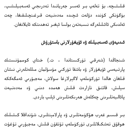
قىلىشىچە، بۇ تەلەپ بىر ئەسىر جەريانىدا تەدرىجىي ئەسەبىيلىشىپ،
بۈگۈنكى كۈندە دۆلەت ئىچىدە مەدەنىيەت قىرغىنچىلىقىغا، چەت
ئەلدىكى ئائىلىلەرگە نىسبەتەن بولسا ئېغىر تەھدىتكە ئايلانغان.
ئىدىيەۋى ئەسەبىيلىك ۋە ئۇيغۇرلارنى باستۇرۇش
شىنجاڭدا (شەرقىي تۈركىستاندا - ت.) خىتاي كوممۇنىستىك
پارتىيەسى ئۇيغۇرلار ۋە باشقا تۈركىي مۇسۇلمان مىللەتلەرنى نىشان
قىلغان ھالدا تۈركۈملەپ لاگېرلارغا سولاش، مەجبۇرىي ئەمگەككە
سېلىش، قاتتىق نازارەت قىلىش ھەمدە دىنىي ۋە مەدەنىيەت
پائالىيەتلىرىنى چەكلەش ھەرىكەتلىرىنى ئېلىپ باردى.
بىر قىسىم غەرب ھۆكۈمەتلىرى ۋە پارلامېنتلىرى، شۇنداقلا كىشىلىك
ھوقۇق تەشكىلاتلىرى تۈركۈملەپ تۇتقۇن قىلىش، مەجبۇرىي تۇغۇت