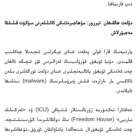
دەپ قارىماقتا.
دۆلەت ھالقىغان تېررور: مۇھاجىرەتتىكى ئائىلىلەرنى سۈكۈت قىلىشقا
مەجبۇرلاش
پارتىيەنىڭ قارا قولى پەقەت خىتاي چېگراسى ئىچىدىلا چەكلىنىپ
قالمىدى. دۇنيا ئۇيغۇر قۇرۇلتىيىنىڭ ئەزالىرىنى ئۆز ئىچىگە ئالغان
چەت ئەلدىكى ئۇيغۇر پائالىيەتچىلىرى خىتاي دۆلەت ئورگانلىرى بىلەن
ئالاقىسى بار نازارەت قىلىش ۋىرۇسلىرىنىڭ (malware) نىشانىغا
ئايلاندى.
خەلقئارا تەكشۈرمە ژۇرنالىستلار ئىتتىپاقى (ICIJ) ۋە «ئەركىنلىك
سارىيى» (Freedom House) نىڭ دوكلاتلىرىدا كۆرسىتىلىشىچە،
چەت ئەلدىكى ئۇيغۇرلار شىنجاڭدا ياشاۋاتقان ئۇرۇق-تۇغقانلىرىغا