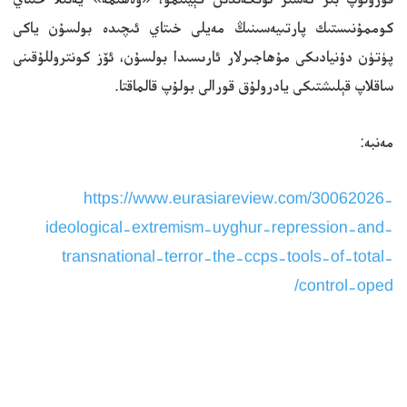
كوممۇنىستىك پارتىيەسىنىڭ مەيلى خىتاي ئىچىدە بولسۇن ياكى
پۈتۈن دۇنيادىكى مۇھاجىرلار ئارىسىدا بولسۇن، ئۆز كونتروللۇقىنى
ساقلاپ قېلىشتىكى يادرولۇق قورالى بولۇپ قالماقتا.
مەنبە:
https://www.eurasiareview.com/30062026-
ideological-extremism-uyghur-repression-and-
transnational-terror-the-ccps-tools-of-total-
control-oped/