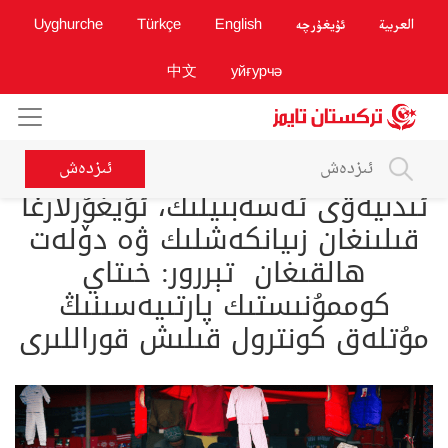
العربية
ئۇيغۇرچە
English
Türkçe
Uyghurche
中文
уйғурчә
ئىزدەش
ئىدىيەۋى ئەسەبىيلىك، ئۇيغۇرلارغا
قىلىنغان زىيانكەشلىك ۋە دۆلەت
ھالقىغان تېررور: خىتاي
كوممۇنىستىك پارتىيەسىنىڭ
مۇتلەق كونترول قىلىش قوراللىرى