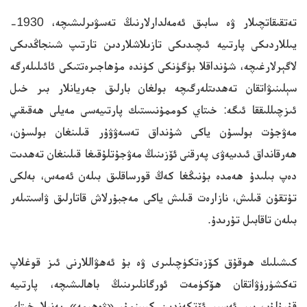
تەتقىقاتچىلار ۋە سابىق ئەمەلدارلارنىڭ تەسۋىرلىشىچە، 1930-
يىللاردىكى پارتىيە ئىچىدىكى تازىلاشلاردىن تارتىپ شىنجاڭدىكى
لاگېرلارغىچە، شۇنداقلا بۈگۈنكى كۈندە مۇھاجىرەتتىكى ئائىلىلەرگە
سېلىنىۋاتقان تەھدىتلەرگىچە بولغان بارلىق جەريانلار بىر خىل
ئىزچىللىققا ئىگە: خىتاي كوممۇنىستىك پارتىيەسى مەيلى ھەقىقىي
مەۋجۇت بولسۇن ياكى شۇنداق تەسەۋۋۇر قىلىنغان بولسۇن،
ھەرقانداق ئىدىيەۋى پەرقنى ئۆزىنىڭ مەۋجۇتلۇقىغا قىلىنغان تەھدىت
دەپ بىلىدۇ ھەمدە بۇنىڭغا كەڭ قورساقلىق بىلەن ئەمەس، بەلكى
تۇتقۇن قىلىش، نازارەت قىلىش ياكى مەجبۇرلاش قاتارلىق ۋاسىتىلەر
بىلەن تاقابىل تۇرىدۇ.
كىشىلىك ھوقۇق كۆزەتكۈچىلىرى ۋە بۇ ئەھۋاللارنى ئىز قوغلاپ
تەكشۈرۈۋاتقان ھۆكۈمەت ئورگانلىرىنىڭ باھالىشىچە، پارتىيە
قۇرۇلۇپ بىر ئەسىر ئۆتكەندىن كېيىنمۇ، «ۋەھىمە» يەنىلا خىتاي