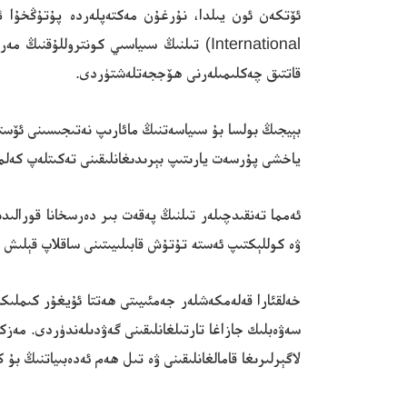
International) تىلنىڭ سىياسىي كونتروللۇ
قاتتىق چەكلىمىلەرنى ھۆججەتلەشتۈردى.
بېيجىڭ بولسا بۇ سىياسەتنىڭ مائارىپ نەتىجىسىنى ئۆستۈ
ياخشى پۇرسەت يارىتىپ بېرىدىغانلىقىنى تەكىتلەپ كەلم
ئەمما تەنقىدچىلەر تىلنىڭ پەقەت بىر دەرسخانا قورالىد
ۋە كوللېكتىپ ئەستە تۇتۇش قابىلىيىتىنى ساقلاپ قېلىش ئۇس
خەلقئارا قەلەمكەشلەر جەمئىيىتى ھەتتا ئۇيغۇر كىملىكى
سەۋەبلىك جازاغا تارتىلغانلىقىنى گەۋدىلەندۈردى. مەزك
لاگېرلىرىغا قامالغانلىقىنى ۋە تىل ھەم ئەدەبىياتنىڭ بۇ