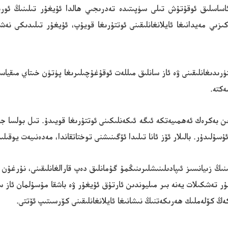
قنىڭ مەركىزىي مەيدانىغا ئايلانغانلىقىنى ئوتتۇرىغا قويۇپ، ئۇيغۇر تىلىدىكى ن
رىدىغانلىقىنى ۋە ئاز سانلىق مىللەت ئوقۇغۇچىلىرىغا پۈتۈن خىتاي مىقياس
ەكتە.
ىن بەكرەك ئەھمىيەتكە ئىگە ئىكەنلىكىنى ئوتتۇرىغا قويىدۇ. تىل بولسا جەمئ
ۇلىدۇر. بالىلار ئۆز ئانا تىلىدا ئۆگىنىشنى توختاتقاندا، مەدەنىيەت يوقىلى
نىڭ زىيانسىز ئىپادىلىنىشلىرىنىڭمۇ گۇمانلىق دەپ قارالغانلىقىنى، نۇرغۇ
ۇر تەشكىلات يەنە بىر مىليوندىن ئارتۇق ئۇيغۇر ۋە باشقا مۇسۇلمان ئاز س
 كەڭ كۆلەملىك ھەرىكەتنىڭ نىشانىغا ئايلانغانلىقىنى كۆرسىتىپ ئۆتتى.