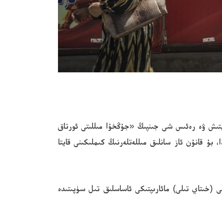
 ئىتتىپاقلىقنى كۈچەيتىش ۋە رەئىس شى جىنپىڭ «جۇڭخۇا مىللىتى ئورتاق
بۇ قانۇن ئاز سانلىق مىللەتلەرنىڭ كىملىكىنى قايتا
 (خىتاي تىلى) مائارىپتىكى ئاساسلىق تىل سۈپىتىدە