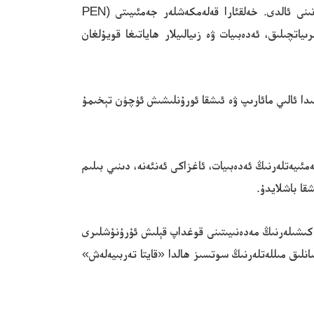
ئۆتكەن ئون يىلدا، نۇرغۇن مەكتەپلەردە پۇتۇڭخۇا ئاساسلىق ئوقۇتۇش تىلى سۈپىتىدە تەدرىجىي ھالدا ئۇيغۇر تىلىنىڭ ئورنىنى ئالدى. خەلقئارا قەلەمكەشلەر جەمئىيىتى (PEN
ەشرىياتچىلىق، ئەدەبىيات ۋە زىيالىيلار ھاياتىغا قويۇلغان
ىدا ئالىي مائارىپ ۋە ئىشقا ئورۇنلىشىش ئۈچۈن تېخىمۇ
ىيەتلەرنىڭ ئەدەبىيات، ئاغزاكى ئەنئەنە، دىنىي بىلىم
شقا باشلايدۇ.
ن كىشىلەرنىڭ مەدەنىيىتىنى قوغداپ قېلىش ئۇرۇنۇشلىرى
انلىق مىللەتلەرنىڭ سوتسىز ھالدا «قايتا تەربىيەلەش»