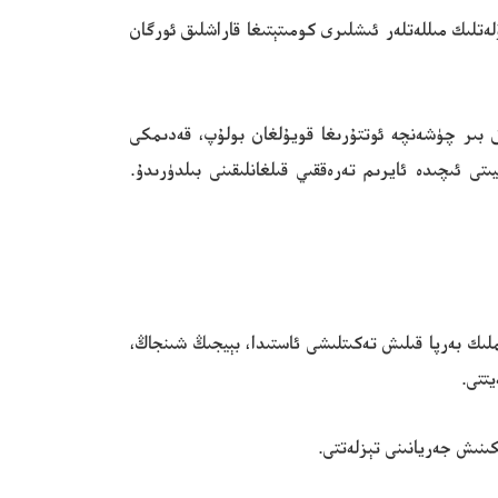
لەتلىك مىللەتلەر ئىشلىرى كومىتېتىغا قاراشلىق ئورگان
 تالاش-تارتىشلىق بىر چۈشەنچە ئوتتۇرىغا قويۇلغان بولۇپ، قەدىمكى
دەنىيىتى ئىچىدە ئايرىم تەرەققىي قىلغانلىقىنى بىلدۈرىدۇ.
ىي كىملىك ​​بەرپا قىلىش تەكىتلىشى ئاستىدا، بېيجىڭ شىنجاڭ،
تتى.