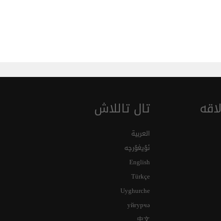
اقە
تال تاللاش
العربية
ئۇيغۇرچە
English
Türkçe
Uyghurche
уйғурчә
中文