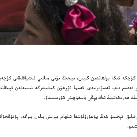
يېڭى مىللەتلەر ئىتتىپاقلىقى قانۇنى 1-ئىيۇل كۈچكە ئىگە بولغاندىن كېيىن، بېيجىڭ بۇنى مىللىي
قەدەم دەپ تەسۋىرلىدى. ئەمما نۇرغۇن كىشىلەرگە نىسبەتەن ئېيتقاندا، 
ىك ھەرىكەتنىڭ ئەڭ يېڭى باسقۇچىنى كۆرسىتىدۇ.
قىلىق تېخىمۇ كەڭ يۇغۇرۇلۇشقا ئىلھام بېرىش بىلەن بىرگە، پۇتۇڭخۇانى
ىدۇ.