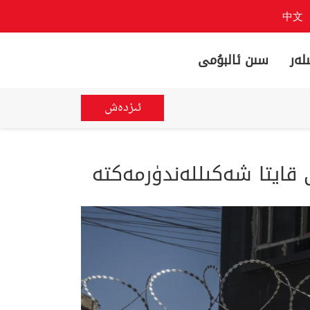
中文
لەر
سىن ئالبۇمى
ئىزدەش
ى قايتا شەكىللەندۈرمەكتە