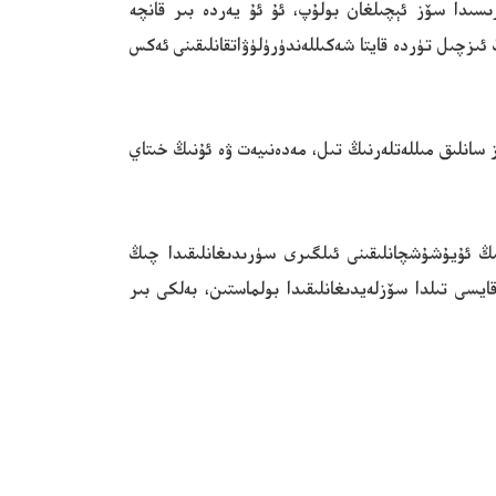
رىسىدا سۆز ئېچىلغان بولۇپ، ئۇ ئۇ يەردە بىر قانچە
 ئىزچىل تۈردە قايتا شەكىللەندۈرۈلۈۋاتقانلىقىنى ئەكس
انلىق مىللەتلەرنىڭ تىل، مەدەنىيەت ۋە ئۇنىڭ خىتاي
نىڭ ئۇيۇشۇشچانلىقىنى ئىلگىرى سۈرىدىغانلىقىدا چىڭ
قايسى تىلدا سۆزلەيدىغانلىقىدا بولماستىن، بەلكى بىر