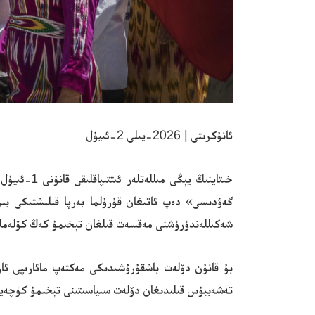
ئانۇكرىتى | 2026-يىلى 2-ئىيۇل
خىتاينىڭ 
گەۋدىسى» دەپ ئاتىغان قۇرۇلما بەرپا قىلىشتىكى بىر 
شەكىللەندۈرۈشنى مەقسەت قىلغان تېخىمۇ كەڭ كۆلەمل
بۇ قانۇن دۆلەت باشقۇرۇشىدىكى مەكتەپ مائارىپى ئار
تەشەببۇس قىلىدىغان دۆلەت سىياسىتىنى تېخىمۇ كۈچەيت