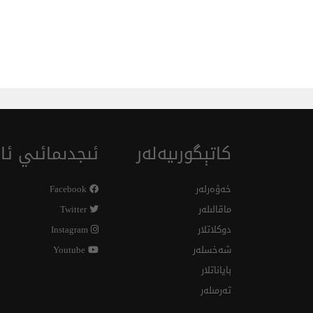
كاتېگورىيەلەر
ئىجدىمائىي ئال
خەۋەرلەر
Facebook
ماقالىلەر
Twitter
دوكلاتلار
Instagram
شەخسلەر
Youtube
باياناتلار
تەرمىلەر