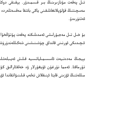
تىل پەقەت مۇنازىرىنىڭ بىر قىسمىدۇر. يېقىنقى دوكلا
مەسچىتنىڭ قۇلۇپلانغانلىقىنى ياكى باشقا مەقسەتلەردە ئ
ئەتتۈرىدۇ.
بۇ خىل تىل مەجبۇرلىشى ئەمدىلىكتە پەقەت پۇتۇڭخۇا س
ئىچىدىكى ئورنىنى قانداق چۈشىنىشىنى شەكىللەندۈرۈش
بېيجىڭ مەدەنىيەت ئاسسىمىلياتسىيە قىلىش ئەيىبلەشلى
تۇرماقتا. ئەمما نۇرغۇن ئۇيغۇرلار ۋە خەلقئارالىق كۆز
مىللەتنىڭ ئۆزىنى قايتا ئېنىقلاش تەلەپ قىلىنىۋاتقاندا ئ