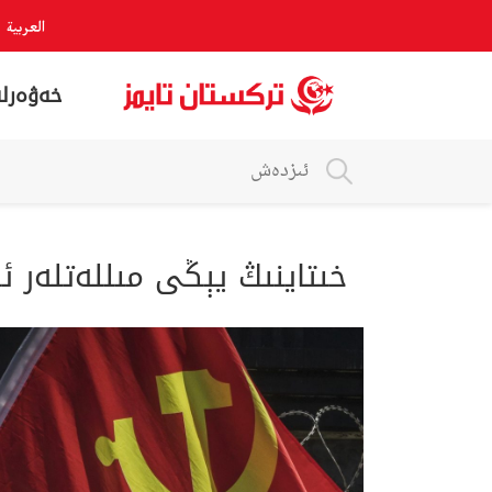
العربية
خەۋەرلە
خىتاينىڭ يېڭى مىللەتلەر ئ