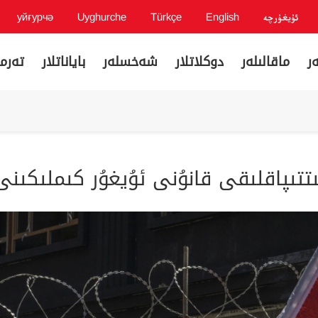
ئۇيغۇرچە
English
Türkçe
Uyghurche
уйғурчә
ر
ماقالىلەر
دوكلاتلار
شەخسلەر
باياناتلار
تەرمى
ىتتىپاقلىقى قانۇنى ئۇيغۇر كىملىكىن