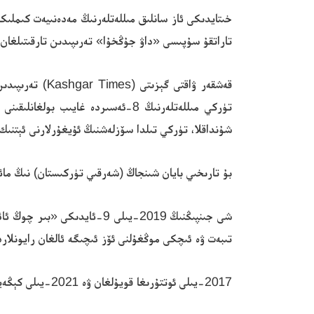
خىتايدىكى ئاز سانلىق مىللەتلەرنىڭ مەدەنىيەت كىملىكىن
تاراتقۇ سۇپىسى «داۋ جۇڭخۇا» تەرىپىدىن تارقىتىلغان
قەشقەر ۋاقتى 
تۈركي مىللەتلەرنىڭ 8-ئەسىردە غاي
شۇنداقلا، تۈركي تىلدا سۆزلەشنىڭ ئۇيغۇرلارنى ئېتنىك 
بۇ تارىخىي بايان شىنجاڭ (شەرقىي تۈركىستان) نىڭ مائ
شى جىنپىڭنىڭ 2019-يىلى 9-ئ
تىبەت ۋە ئىچكى موڭغۇلنى ئۆز ئىچىگە ئالغان رايونلار
2017-يىلى ئوتتۇرىغا قويۇلغان ۋە 2021-يىلى كېڭەيتىلگەن دۆلەت يوليورۇقلىرى ئاز سانلىق مىللەتلەر تىلىدىكى مائارىپتىن چېكىنىش جەريانىنى تېزلەتتى.