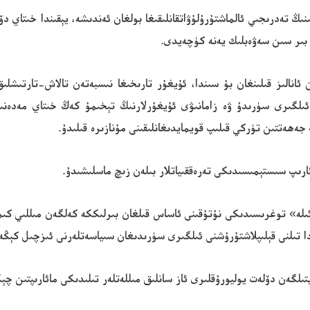
ىڭ تەدرىجىي ئالماشتۇرۇلۇۋاتقانلىقىغا بولغان ئەندىشە، يېقىندا خىتاي دۆ
 بىر سىن سەۋەبلىك يەنە كۈچەيدى.
گېزىتى (Kashgar Times) تەرىپىدىن ئانالىز قىلىنغان بۇ سىندا، ئۇيغۇر تارىخىغا نىسبەتەن
ىب بولغانلىقىنى ئىلگىرى سۈرىدۇ ۋە زامانىۋى ئۇيغۇرلارنىڭ تېخىمۇ كەڭ خىتاي مە
جەھەتتىن تۈركي قىلىپ قويمايدىغانلىقىنى مۇنازىرە قىلىدۇ.
ارىپ سىستېمىسىدىكى تەرەققىياتلار بىلەن زىچ ماسلىشىدۇ.
ايدىكى «بىر چوڭ ئائىلە» توغرىسىدىكى نۇتۇقىنى ئاساس قىلغان بىرلىككە كەلگەن مىلل
دا تىلنى قېلىپلاشتۇرۇشنى ئىلگىرى سۈرىدىغان سىياسەتلەرنى ئىزچىل كېڭەي