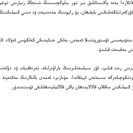
تلاردا يەنە پاكىستانلىق بىر تور بىلوگچىسىنىڭ شىنجاڭ زىيارىتى توغ
ۆزگەرتىلگەنلىكىنى بايقىغان، بۇ رايوننىڭ مەدەنىيەت ۋە دىنىي كىملىكىنىڭ
ەۋىيەسىنى ئۆستۈرۈشنىلا ئەمەس، بەلكى خىتايدىكى كەلگۈسى ئەۋلاد ئاز س
نى مەقسەت قىلىدۇ.
رىنى رەت قىلىپ، ئۆز سىياسەتلىرىنىڭ باراۋەرلىك، تەرەققىيات ۋە دۆلەت
ەتكۈچىلەرگە نىسبەتەن ئېيتقاندا، مۇنازىرە ئەمدى بالىلارنىڭ مەكتەپتە 
ۆز كىملىكىنى ساقلاپ قالالايدىغان ياكى قالالمايدىغانلىقى ئۈستىدىدۇر.