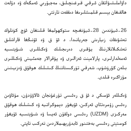
داۋاملىشىۋاتقان ئىرقىي قىرغىنچىلىق، مەجبۇرىي ئەمگەك ۋە دۆلەت
ھالقىغان بېسىم قىلمىشلىرىغا دىققەت تارتتى.
26-ئىيۇندىن 28-ئىيۇنغىچە ستوكھولمغا قىلىنغان ئۈچ كۈنلۈك
تەشۋىقات زىيارىتى جەريانىدا، د ئۇ ق ۋە ئۇنىڭغا قاراشلىق
تەشكىلاتلارنىڭ يۇقىرى دەرىجىلىك ۋەكىللىرى شىۋېتسىيە
ئەمەلدارلىرى، پارلامېنت ئەزالىرى ۋە پۇقرالار جەمئىيىتى ۋەكىللىرى
بىلەن كۆرۈشۈپ، شەرقىي تۈركىستاننىڭ كىشىلىك ھوقۇق ۋەزىيىتىنى
مۇزاكىرە قىلدى.
ۋەكىللەر ئۆمىكى د ئۇ ق رەئىسى تۇرغۇنجان ئالاۋۇدۇن، مۇئاۋىن
رەئىس زۇمرەتئاي ئەركىن، ئۇيغۇر دېموكراتىيە ۋە كىشىلىك ھوقۇق
مەركىزى (UZDM) رەئىسى دولقۇن ئەيسا ۋە شىۋېتسىيە ئۇيغۇر
كومىتېتى رەئىسى بەختىنور ئابدۇرېھىملاردىن تەركىب تاپتى.