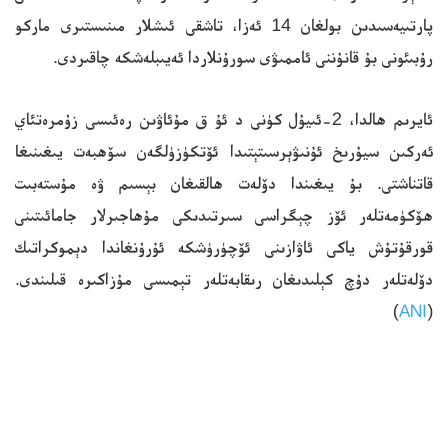
پارتىيەسىدىن بولغان 14 ئەزا، تاشقى ئىشلار مىنىستىرى ماركو
رۇبىئونى بۇ قانۇننى ئاممىۋى سورۇنلاردا ئەيىبلەشكە چاقىردى.
ئايرىم ھالدا، 2-ئىيۇل كۈنى د ئۇ ق مۇئاۋىن رەئىسى زۇمرەتئاي
ئەركىن سيۇرىخ ئۇنىۋېرسىتېتىدا ئۆتكۈزۈلگەن سۆھبەت يىغىنىغا
قاتناشتى. بۇ يىغىندا دۆلەت ھالقىغان بېسىم ۋە مۇستەبىت
ھۆكۈمەتلەر ئۆز چېگراسى سىرتىدىكى مۇھاجىرلار جامائىتىنى
قورقۇتۇش ياكى ئاۋازىنى ئۆچۈرۈشكە ئۇرۇنغاندا دېموكراتىك
دۆلەتلەر دۇچ كېلىدىغان رىقابەتلەر تېمىسى مۇزاكىرە قىلىندى.
)
ANI
(