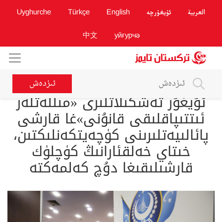
العربية
ئۇيغۇرچە
English
Türkçe
Uyghurche
中文
уйғурчә
ئىزدەش
ئۇيغۇر تەشكىلاتلىرى «مىللەتلەر
ئىتتىپاقلىقى قانۇنى»غا قارشى
پائالىيەتلىرىنى كۈچەيتكەنلىكتىن،
خىتاي خەلقئارانىڭ كۈچلۈك
قارشىلىقىغا دۇچ كەلمەكتە