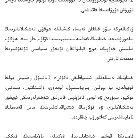
تۇرۇش قۇرۇلتىيىغا قاتناشتى.
ۋەكىللەرگە سۆز قىلغان ئەيسا، كىشىلىك ھوقۇق تەشكىلاتلىرىنىڭ
بىلدۈرۈشىچە، خىتاينىڭ ئەدلىيە سىستېمىسىدا ئۆلۈم جازاسىغا ھۆكۈم
قىلىنىش خەۋپىگە دۇچ كېلىۋاتقان ئۇيغۇر سىياسىي تۇتقۇنلىرىغا
دىققەت تارتتى.
خىتاينىڭ «مىللەتلەر ئىتتىپاقلىقى قانۇنى» 1-ئىيۇل رەسمىي يولغا
قويۇلدى، بۇ بېرلىن، بىريۇسسېل، لوندون، ۋاشىنگتون، سىدنېي،
توكيو، سيۇرىخ ۋە لوس ئانژېلېس قاتارلىق شەھەرلەردىكى ئۇيغۇر
تەشكىلاتلىرى ۋە ئۇلارنىڭ ئىتتىپاقداشلىرىنىڭ ماس قەدەملىك
نامايىشلىرىنى كەلتۈرۈپ چىقاردى.
ئامېرىكا قوشما ئىشتاتلىرىدا، ۋەكىللەر پالاتاسىنىڭ ئىككى