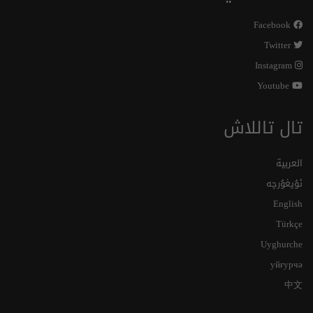
Facebook
Twitter
Instagram
Youtube
تال تاللاش
العربية
ئۇيغۇرچە
English
Türkçe
Uyghurche
уйғурчә
中文