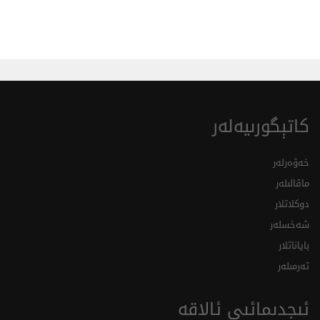
كاتېگورىيەلەر
خەۋەرلەر
ماقالىلەر
دوكلاتلار
شەخسلەر
باياناتلار
تەرمىلەر
ئىجدىمائىي ئالاقە