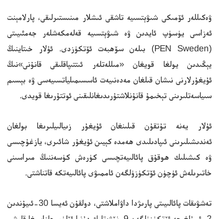
ۋەكىللەر ئۆمىكى شىۋېتسىيە تاشقى ئىشلار مىنىستىرلىقى، پارلامېنت
ئەزاسى يۈسۈپ ئايدىن ۋە شىۋېتسىيە قەلەمكەشلەر جەمئىيىتى
(PEN Sweden) بىلەن سۆھبەت ئۆتكۈزدى. ئۇلار خىتاينىڭ
يېڭىدىن يولغا قويغان «مىللەتلەر ئىتتىپاقلىقى قانۇنى»نىڭ
ئۇيغۇرلارنى نىشان قىلغان مەدەنىيەت ئاسسىمىلياتسىيەسى ۋە بېسىم
سىياسەتلىرىنى تېخىمۇ قانۇنلاشتۇرىدىغانلىقىنى ئوتتۇرىغا قويدى.
ئۇلار يەنە تۇتقۇن قىلىنغان ئۇيغۇر زىيالىيلىرىغا بولغان
ئەندىشىلىرىنى ئىپادىلىدى ھەمدە كېيىن ئۇيغۇر شائىرى، يازغۇچىسى
ۋە كىشىلىك ھوقۇق پائالىيەتچىسى كۈرەش كۈسەننىڭ مىراسىنى
خاتىرىلەش ئۈچۈن ئۆتكۈزۈلگەن ئاممىۋى پائالىيەتكە قاتناشتى.
تەشۋىقات پائالىيىتى پارىژدا داۋاملاشتى، دولقۇن ئەيسا 30-ئىيۇندىن
2-ئىيۇلغىچە ئۆتكۈزۈلگەن 9-نۆۋەتلىك دۇنيا ئۆلۈم جازاسىغا قارشى