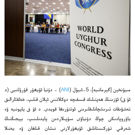
مىيۇنخېن [گېرمانىيە]، 5-ئىيۇل (
ANI
) - دۇنيا ئۇيغۇر قۇرۇلتىيى (د
ئۇ ق) ئۆزىنىڭ ھەپتىلىك قىسقىچە دوكلاتىنى ئېلان قىلىپ، خەلقئارالىق
تەشۋىقات تىرىشچانلىقلىرىنى ئوتتۇرىغا قويدى. د ئۇ ق ياپونىيە ۋە
ياۋروپادىكى چوڭ دۇنياۋى سۇپىلاردىن پايدىلىنىپ، بېيجىڭنىڭ
شەرقىي تۈركىستانلىق ئۇيغۇرلارنى نىشان قىلغان ۋە يەنىلا